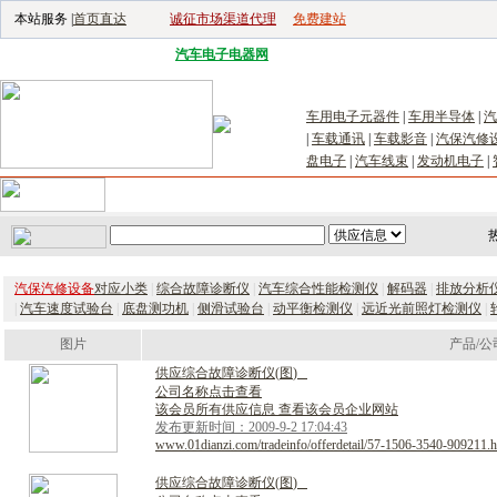
本站服务 |
首页直达
诚征市场渠道代理
免费建站
电子生产设备网
|
汽车电子电器网
|
电子工具网
|
电子仪器仪表网
|
工控自
车用电子元器件
|
车用半导体
|
汽
|
车载通讯
|
车载影音
|
汽保汽修
盘电子
|
汽车线束
|
发动机电子
|
首页
｜
供应
｜
求购
｜
公司库
｜
产品库
｜
新闻
｜
访谈
｜
技
汽保汽修设备
对应小类
|
综合故障诊断仪
|
汽车综合性能检测仪
|
解码器
|
排放分析
|
汽车速度试验台
|
底盘测功机
|
侧滑试验台
|
动平衡检测仪
|
远近光前照灯检测仪
|
图片
产品/公
供
应
综
合
故
障
诊
断
仪
(
图
)
公司名称点击查看
该会员所有供应信息 查看该会员企业网站
发布更新时间：2009-9-2 17:04:43
www.01dianzi.com/tradeinfo/offerdetail/57-1506-3540-909211.h
供
应
综
合
故
障
诊
断
仪
(
图
)