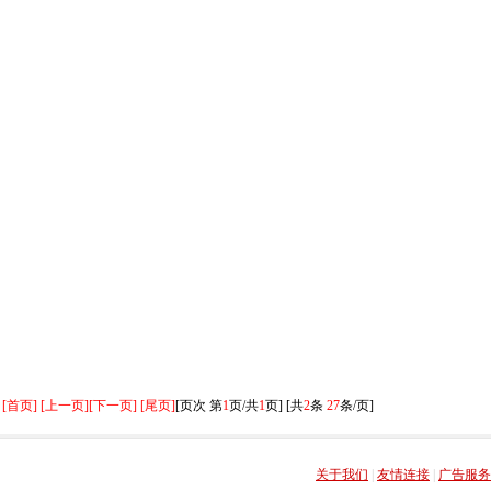
[首页] [上一页]
[下一页] [尾页]
[页次 第
1
页/共
1
页] [共
2
条
27
条/页]
关于我们
|
友情连接
|
广告服务