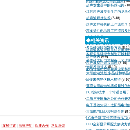
·
[推荐]超声波功率的测算
(10
·
超声发生器中的特殊电路
(10
·
江苏超声波专业生产的龙头
·
超声波焊接技术
(5-18)
·
超声波焊接机的工作原理？
·
高柔韧性电泳漆工艺流程及
·
技术规格书
(4-3)
◆相关资讯
·
[注意]超声波行业基本知识
(
·
多晶硅薄膜的制备方法
(8-10
·
超声波风速仪激光红外测距
·
实现多晶硅绿色制造可以利
·
超声探头
(6-8)
·
晶体硅太阳电池制备工艺进
·
超声波塑料焊接原理
(3-10)
·
光伏发电技术
(8-10)
·
必能信推出数字超声波塑料
·
太阳能电池板,多晶硅和单晶
·
ENF未来光伏技术展望
(8-10
·
薄膜太阳能电池需求超过传
·
PC 控制技术：非常适合用
·
二所与美国乐思公司合作开
·
电子基础知识：太阳能电池
·
太阳能与LED照明结合体
(8-
·
LG电子新“宽带高清电视”采
，
，
，
，
·
LED全彩显示屏配光解决方
|
在线咨询
|
法律声明
|
欢迎合作
|
意见反馈