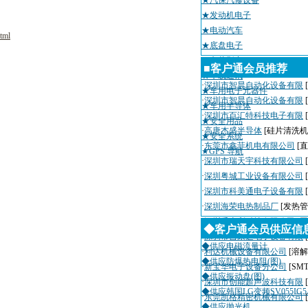
★汽保汽修设备
★发动机电子
★电动汽车
tml
★底盘电子
★车载影音
■客户通会员推荐
★车载通讯
·
深圳市智晨自动化设备有限
★车用电子元器件
·
深圳市智晨自动化设备有限
★车用半导体
·
深圳市百汇特科技电子有限
★安全用品
·
高唐杰盛半导体
[硅片清洗机
★安全系统
·
东莞市鑫菲机电有限公司
[
★GPS 导航
·
深圳市瑞天宇科技有限公司
·
深圳粤城工业设备有限公司
·
深圳市科美通电子设备有限
·
深圳海荣电热制品厂
[发热管
·
深圳千山利科技有限公司
[
◆客户通会员供应信
·
深圳市吉康达电子设备有限
◆供应电磁流量计
·
利达机械设备有限公司
[溶解
◆供应防爆热电阻(图)
·
新宝华电子设备分公司
[SM
◆供应振动盘(图)
·
深圳市创能超声波科技有限
◆供应韩国LG变频SV055IG5A
·
东莞凯格精密机械有限公司
◆供应抛光机