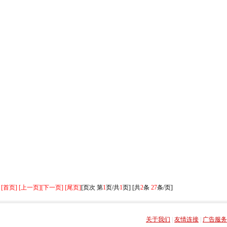
[首页] [上一页]
[下一页] [尾页]
[页次 第
1
页/共
1
页] [共
2
条
27
条/页]
关于我们
|
友情连接
|
广告服务