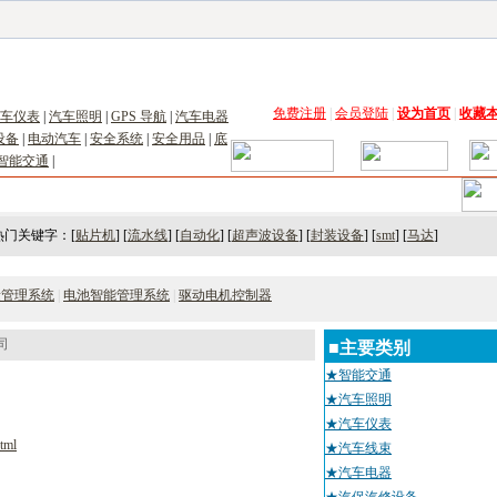
子工具网
|
电子仪器仪表网
|
工控自动化网
|
电子元器件网
|
电工电气网
|
电子材料网
|
太阳
免费注册
|
会员登陆
|
设为首页
|
收藏
车仪表
|
汽车照明
|
GPS 导航
|
汽车电器
设备
|
电动汽车
|
安全系统
|
安全用品
|
底
智能交通
|
术
｜
市场
｜
展会
｜人才
热门关键字：[
贴片机
] [
流水线
] [
自动化
] [
超声波设备
] [
封装设备
] [
smt
] [
马达
]
量管理系统
|
电池智能管理系统
|
驱动电机控制器
司
■主要类别
★智能交通
★汽车照明
★汽车仪表
tml
★汽车线束
★汽车电器