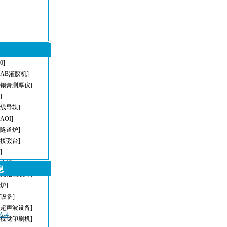
[0]
[AB灌胶机]
[锡膏测厚仪]
]
直线导轨]
[AOI]
[隧道炉]
[接驳台]
]
回流焊]
息
[无铅回流焊]
炉]
T设备]
[超声波设备]
-4
[视觉印刷机]