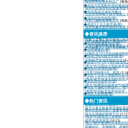
·
深圳市利达电热制品厂
[发热
◆供应汽车零配件密封测试
·
深圳市迈瑞自动化设备有限
◆供应电容式涡街流量计
·
北京兴华特电子技术有限公
◆供应铠装热电阻(图)
·
东莞三越机电有限公司
[风机
◆供应YZ 压力真空表(图)
·
深圳市鑫永豐焊接材料有限
◆标准链条(图)
·
上海克迪迈机电设备有限公
◆资讯推荐
◆通信电缆(图)
·
吉鑫（上海）商贸有限公司
·
SMT实验室制程方案(桌面
◆供应齿轮减速马达(图)
·
上海三威防静电装备有限公
[
·
中小型电子厂THT无铅制程
◆供应减速机(图)
·
短脚作业THT无铅波峰焊制
◆供应凸轮间歇分割器(图)
·
采购超声波清洗机的方法
(4-
◆供应SWP-DFY系列直流电源
·
[图文]作为国内大型的超声
◆供应KHK齿轮箱(图)
·
[注意]2006年6月，欧亚
(1-14
◆供应干式多片电磁离合器(图
·
[推荐]超声波清洗剂的选用
(
◆供应自动送料仓(图)
·
[图文]双槽系列超声波气相
◆供应可编程控制器PLC (图)
·
[推荐]苏州欧亚超声波提供
◆供应人机界面(图)
·
超声波诊断仪国际招标10月
◆热门资讯
·
适量辐射有利于健康
(11-20)
·
基于51单片机超声波测距器
·
德州仪器推出医疗成像专用
·
激光头维修的简便方法
(2-12
·
[推荐]中国清洗工业现状与
·
超声波清洗原理
(10-13)
·
[图文]超声波塑料焊接机的
·
高频知识、高频熔接、高频