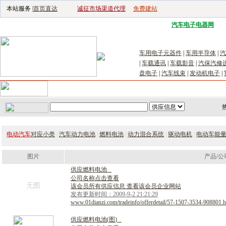
本站服务 |
首页直达
诚征市场渠道代理
免费建站
电子生产设备网
|
汽车电子电器网
|
电
车用电子元器件
|
车用半导体
|
汽
|
车载通讯
|
车载影音
|
汽保汽修
盘电子
|
汽车线束
|
发动机电子
|
首页
｜
供应
｜
求购
｜
公司库
｜
产品库
｜
新闻
｜
访谈
｜
技
电动汽车
对应小类
|
汽车动力电池
|
燃料电池
|
动力混合系统
|
驱动电机
|
电动车能
图片
产品/公
供
应
燃
料
电
池
公司名称点击查看
无图
该会员所有供应信息 查看该会员企业网站
发布更新时间：2009-9-2 21:21:29
www.01dianzi.com/tradeinfo/offerdetail/57-1507-3534-908801.h
供
应
燃
料
电
池
(
图
)