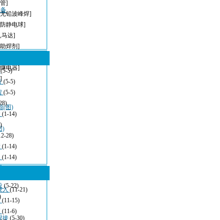
管]
设备
[无铅波峰焊]
[防静电球]
,马达]
[助焊剂]
[模组滑台]
[继电器]
型
(5-5)
]
方
(5-5)
程
(5-5)
28)
(图)
波
(1-14)
)
)
12-28)
清
(1-14)
：
(1-14)
看
(11-21)
设
(5-22)
嵌入
(11-21)
)
发
(11-15)
应
(11-6)
焊接
(5-30)