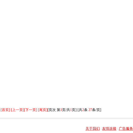
[首页] [上一页]
[下一页] [尾页]
[页次 第
1
页/共
1
页] [共
2
条
27
条/页]
关于我们
|
友情连接
|
广告服务