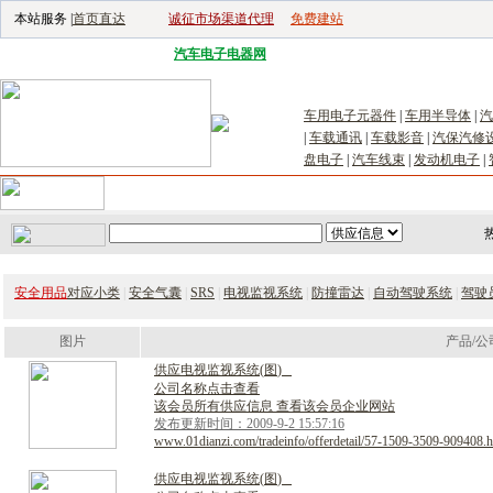
本站服务 |
首页直达
诚征市场渠道代理
免费建站
电子生产设备网
|
汽车电子电器网
|
电子工具网
|
电子仪器仪表网
|
工控自
车用电子元器件
|
车用半导体
|
汽
|
车载通讯
|
车载影音
|
汽保汽修
盘电子
|
汽车线束
|
发动机电子
|
首页
｜
供应
｜
求购
｜
公司库
｜
产品库
｜
新闻
｜
访谈
｜
技
安全用品
对应小类
|
安全气囊
|
SRS
|
电视监视系统
|
防撞雷达
|
自动驾驶系统
|
驾驶
图片
产品/公
供
应
电
视
监
视
系
统
(
图
)
公司名称点击查看
该会员所有供应信息 查看该会员企业网站
发布更新时间：2009-9-2 15:57:16
www.01dianzi.com/tradeinfo/offerdetail/57-1509-3509-909408.h
供
应
电
视
监
视
系
统
(
图
)