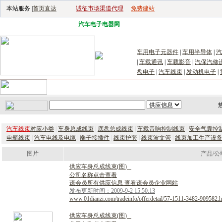
本站服务 |
首页直达
诚征市场渠道代理
免费建站
电子生产设备网
|
汽车电子电器网
|
电子工具网
|
电子仪器仪表网
|
工控自
车用电子元器件
|
车用半导体
|
汽
|
车载通讯
|
车载影音
|
汽保汽修
盘电子
|
汽车线束
|
发动机电子
|
首页
｜
供应
｜
求购
｜
公司库
｜
产品库
｜
新闻
｜
访谈
｜
技
汽车线束
对应小类
|
车身总成线束
|
底盘总成线束
|
车载音响控制线束
|
安全气囊控
电瓶线束
|
汽车电线及电缆
|
端子接插件
|
线束护套
|
线束波文管
|
线束加工生产设
图片
产品/公
供
应
车
身
总
成
线
束
(
图
)
公司名称点击查看
该会员所有供应信息 查看该会员企业网站
发布更新时间：2009-9-2 15:50:13
www.01dianzi.com/tradeinfo/offerdetail/57-1511-3482-909582.h
供
应
车
身
总
成
线
束
(
图
)