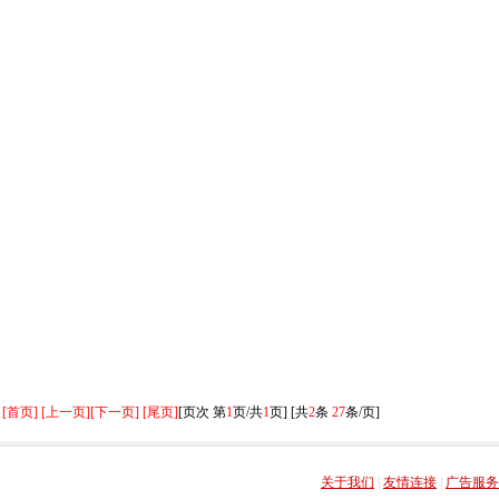
[首页] [上一页]
[下一页] [尾页]
[页次 第
1
页/共
1
页] [共
2
条
27
条/页]
关于我们
|
友情连接
|
广告服务