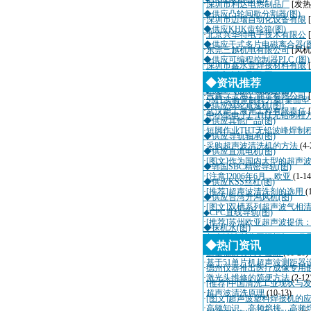
·
深圳市利达电热制品厂
[发热
◆供应凸轮间歇分割器(图)
·
深圳市迈瑞自动化设备有限
◆供应KHK齿轮箱(图)
·
北京兴华特电子技术有限公
◆供应干式多片电磁离合器(图
·
东莞三越机电有限公司
[风机
◆供应可编程控制器PLC (图)
·
深圳市鑫永豐焊接材料有限
◆供应人机界面(图)
·
上海克迪迈机电设备有限公
◆资讯推荐
◆供应气密测试设备(图)
·
吉鑫（上海）商贸有限公司
·
SMT实验室制程方案(桌面
◆供应蜗轮减速机(图)
·
武汉华工激光工程有限责任
[
·
中小型电子厂THT无铅制程
◆供应其他产品(图)
·
短脚作业THT无铅波峰焊制
◆供应导轨轴承(图)
·
采购超声波清洗机的方法
(4-
◆供应直流电机(图)
·
[图文]作为国内大型的超声
◆韩国SBC精密导轨(图)
·
[注意]2006年6月，欧亚
(1-14
◆供应KSS丝杠(图)
·
[推荐]超声波清洗剂的选用
(
◆供应台湾升鸿风机(图)
·
[图文]双槽系列超声波气相
◆CPC直线导轨(图)
·
[推荐]苏州欧亚超声波提供
◆抹机水(图)
·
超声波诊断仪国际招标10月
◆热门资讯
·
适量辐射有利于健康
(11-20)
·
基于51单片机超声波测距器
·
德州仪器推出医疗成像专用
·
激光头维修的简便方法
(2-12
·
[推荐]中国清洗工业现状与
·
超声波清洗原理
(10-13)
·
[图文]超声波塑料焊接机的
·
高频知识、高频熔接、高频