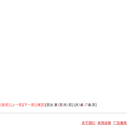
[首页] [上一页]
[下一页] [尾页]
[页次 第
1
页/共
1
页] [共
3
条
27
条/页]
关于我们
|
友情连接
|
广告服务