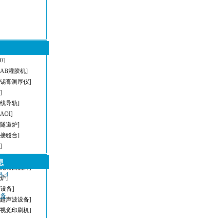
[0]
[AB灌胶机]
[锡膏测厚仪]
]
直线导轨]
[AOI]
[隧道炉]
[接驳台]
]
回流焊]
息
[无铅回流焊]
-4
炉]
T设备]
设备
[超声波设备]
[视觉印刷机]