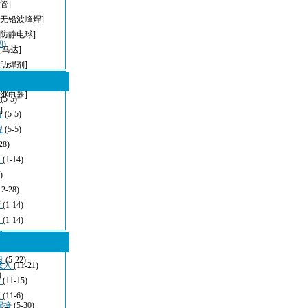
管]
[无铅波峰焊]
[防静电球]
)
,马达]
[助焊剂]
[模组滑台]
[继电器]
型
(5-5)
]
方
(5-5)
程
(5-5)
28)
波
(1-14)
)
12-28)
清
(1-14)
：
(1-14)
看
(11-21)
设
(5-22)
嵌入
(11-21)
)
发
(11-15)
应
(11-6)
焊接
(5-30)