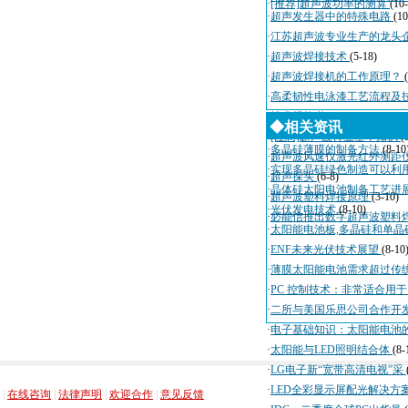
·
[推荐]超声波功率的测算
(10
·
超声发生器中的特殊电路
(10
·
江苏超声波专业生产的龙头
·
超声波焊接技术
(5-18)
·
超声波焊接机的工作原理？
·
高柔韧性电泳漆工艺流程及
·
技术规格书
(4-3)
◆相关资讯
·
[注意]超声波行业基本知识
(
·
多晶硅薄膜的制备方法
(8-10
·
超声波风速仪激光红外测距
·
实现多晶硅绿色制造可以利
·
超声探头
(6-8)
·
晶体硅太阳电池制备工艺进
·
超声波塑料焊接原理
(3-10)
·
光伏发电技术
(8-10)
·
必能信推出数字超声波塑料
·
太阳能电池板,多晶硅和单晶
·
ENF未来光伏技术展望
(8-10
·
薄膜太阳能电池需求超过传
·
PC 控制技术：非常适合用
·
二所与美国乐思公司合作开
·
电子基础知识：太阳能电池
·
太阳能与LED照明结合体
(8-
·
LG电子新“宽带高清电视”采
，
，
，
，
·
LED全彩显示屏配光解决方
|
在线咨询
|
法律声明
|
欢迎合作
|
意见反馈