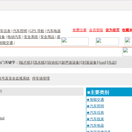
子工具网
|
电子仪器仪表网
|
工控自动化网
|
电子元器件网
|
电工电气网
|
电子材料网
|
太阳
免费注册
|
会员登陆
|
设为首页
|
收藏
车仪表
|
汽车照明
|
GPS 导航
|
汽车电器
设备
|
电动汽车
|
安全系统
|
安全用品
|
底
智能交通
|
术
｜
市场
｜
展会
｜人才
热门关键字：[
贴片机
] [
流水线
] [
自动化
] [
超声波设备
] [
封装设备
] [
smt
] [
马达
]
信号及安全监视系统
|
停车场管理
司
■主要类别
★智能交通
★汽车照明
★汽车仪表
tml
★汽车线束
★汽车电器