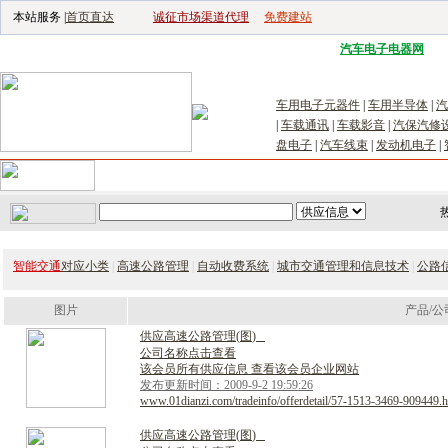
本站服务 |
首页直达
诚征市场渠道代理
免费建站
电子生产设备网
|
汽车电子电器网
|
电
车用电子元器件
|
车用半导体
|
汽
|
车载通讯
|
车载影音
|
汽保汽修
盘电子
|
汽车线束
|
发动机电子
|
首页
｜
供应
｜
求购
｜
公司库
｜
产品库
｜
新闻
｜
访谈
｜
技
智能交通
对应小类
|
高速公路管理
|
自动收费系统
|
城市交通管理和信息技术
|
公路
图片
产品/公
供
应
高
速
公
路
管
理
(
图
)
公司名称点击查看
该会员所有供应信息 查看该会员企业网站
发布更新时间：2009-9-2 19:59:26
www.01dianzi.com/tradeinfo/offerdetail/57-1513-3469-909449.h
供
应
高
速
公
路
管
理
(
图
)