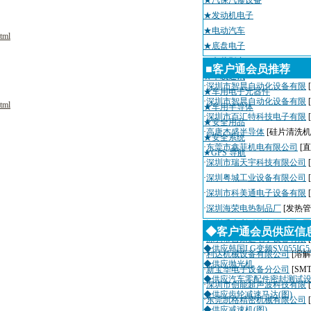
★汽保汽修设备
★发动机电子
★电动汽车
tml
★底盘电子
★车载影音
■客户通会员推荐
★车载通讯
·
深圳市智晨自动化设备有限
★车用电子元器件
·
深圳市智晨自动化设备有限
tml
★车用半导体
·
深圳市百汇特科技电子有限
★安全用品
·
高唐杰盛半导体
[硅片清洗机
★安全系统
·
东莞市鑫菲机电有限公司
[
★GPS 导航
·
深圳市瑞天宇科技有限公司
·
深圳粤城工业设备有限公司
·
深圳市科美通电子设备有限
·
深圳海荣电热制品厂
[发热管
·
深圳千山利科技有限公司
[
◆客户通会员供应信
·
深圳市吉康达电子设备有限
◆供应韩国LG变频SV055IG5A
·
利达机械设备有限公司
[溶解
◆供应抛光机
·
新宝华电子设备分公司
[SM
◆供应汽车零配件密封测试
·
深圳市创能超声波科技有限
◆供应齿轮减速马达(图)
·
东莞凯格精密机械有限公司
◆供应减速机(图)