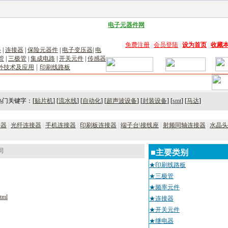
子工具网
|
电子仪器仪表网
|
工控自动化网
|
电子元器件网
|
电工电气网
|
电子材料网
|
太阳
免费注册
|
会员登陆
|
设为首页
|
收藏
器
|
连接器
|
保险元器件
|
电子变压器
|
电
管
|
三极管
|
集成电路
|
开关元件
|
传感器
|
外技术及应用
印刷线路板
术
｜
市场
｜
展会
｜人才
热门关键字：[
贴片机
] [
流水线
] [
自动化
] [
超声波设备
] [
封装设备
] [
smt
] [
马达
]
接器
|
光纤连接器
|
手机连接器
|
印刷板连接器
|
端子台\接线座
|
射频同轴连接器
|
水晶头
司
■主要类别
★印刷线路板
★三极管
★频率元件
tml
★连接器
★开关元件
★继电器