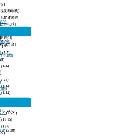
管]
[视觉印刷机]
[无铅波峰焊]
398
[防静电球]
)
,马达]
[助焊剂]
型
(5-5)
机(图)
[模组滑台]
方
(5-5)
程
(5-5)
干机(图)
28)
波
(1-14)
)
)
12-28)
)
清
(1-14)
(图)
：
(1-14)
看
(11-21)
设
(5-22)
嵌入
(11-21)
)
发
(11-15)
应
(11-6)
焊接
(5-30)
-27)