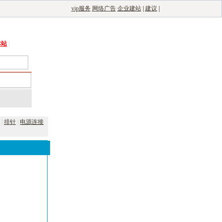
vip服务
网络广告
企业建站
|
建议
|
能光伏网
|
电子制造自动化
|
电子整机网
本站
|
|
排针
|
电源连接