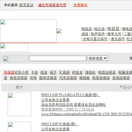
本站服务 |
首页直达
诚征市场渠道代理
免费建站
电子生产设备网
|
汽车电子电器网
|
电
电容器
电阻器
|
电位器
|
|
继电
感器
|
电声器件
|
频率元件
|
二极
|
|
|
光电与显示器件
激光器件
红
首页
｜
供应
｜
求购
｜
公司库
｜
产品库
｜
新闻
｜
访谈
｜
技
连接器
对应小类
|
卡座
|
线束
|
端子
|
IC插座
|
鳄鱼夹
|
接线柱
|
电缆连接器
|
电脑连
器
|
条形连接器
|
排母
|
圆形连接器
|
汽车连接器
|
接线板
|
矩形连接器
|
其他连接器
图片
产品/公
P
R
E
C
I
-
D
I
P
P
G
A
/
B
G
A
/
P
L
C
C
插
座
(
图
)
公司名称点击查看
该会员所有供应信息 查看该会员企业网站
发布更新时间：2009-12-7 14:24:24
www.01dianzi.com/tradeinfo/offerdetail/58-1518-3692-915230.h
P
R
E
C
I
-
D
I
P
I
C
插
座
(
图
)
公司名称点击查看