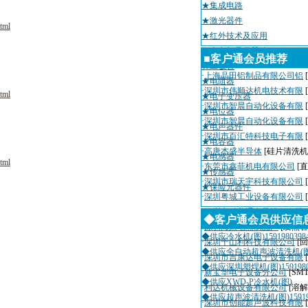
★集成电路
★激光器件
tml
★红外技术及应用
★光电与显示器件
■客户通会员推荐
★二极管
·
上海晶田铝制品有限公司铝
★电阻器
·
深圳市伟顺达机电技术有限
tml
★电子变压器
·
深圳市智晨自动化设备有限
★电位器
·
深圳市智晨自动化设备有限
★电声器件
·
深圳市百汇特科技电子有限
★电容器
·
高唐杰盛半导体
[硅片清洗机
★电感器
tml
·
东莞市鑫菲机电有限公司
[
★传感器
·
深圳市瑞天宇科技有限公司
★保险元器件
·
深圳粤城工业设备有限公司
·
深圳市科美通电子设备有限
◆客户通会员供应信
·
深圳海荣电热制品厂
[发热管
◆供应冷水机(图)1591980398
·
深圳千山利科技有限公司
[
◆供应全自动超声波清洗机(图
·
深圳市吉康达电子设备有限
◆供应深圳塑焊机(图)1591980
·
新宝华电子设备分公司
[SM
◆供应XWD-P冷水机(图)
·
利达机械设备有限公司
[溶解
◆供应超声波清洗机(图)15919
·
深圳市创能超声波科技有限