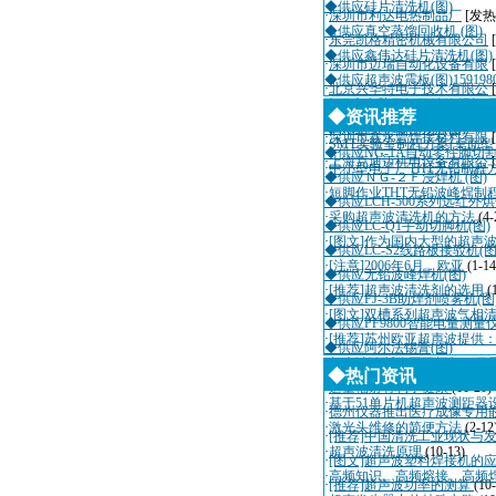
◆供应硅片清洗机(图)
·
深圳市利达电热制品厂
[发热
◆供应真空蒸馏回收机 (图)
·
东莞凯格精密机械有限公司
◆供应鑫伟达硅片清洗机(图)
·
深圳市迈瑞自动化设备有限
◆供应超声波震板(图)1591980
·
北京兴华特电子技术有限公
◆供应电脑无铅双波锋焊机(图
·
东莞三越机电有限公司
[风机
◆资讯推荐
◆供应感应式电动机(图)
·
深圳市鑫永豐焊接材料有限
·
SMT实验室制程方案(桌面
◆供应NG-1A自动零件脚切割
·
上海克迪迈机电设备有限公
·
中小型电子厂THT无铅制程
◆供应ＮＧ-２Ｆ浸焊机 (图)
·
短脚作业THT无铅波峰焊制
◆供应LCH-500系列远红外烘
·
采购超声波清洗机的方法
(4-
◆供应LC-Q1手动切脚机(图)
·
[图文]作为国内大型的超声
◆供应LC-S2线路板接驳机(图
·
[注意]2006年6月，欧亚
(1-14
◆供应无铅波峰焊机(图)
·
[推荐]超声波清洗剂的选用
(
◆供应FJ-3B助焊剂喷雾机(图
·
[图文]双槽系列超声波气相
◆供应PF9800智能电量测量仪
·
[推荐]苏州欧亚超声波提供
◆供应阿尔法锡膏(图)
·
超声波诊断仪国际招标10月
◆热门资讯
·
适量辐射有利于健康
(11-20)
·
基于51单片机超声波测距器
·
德州仪器推出医疗成像专用
·
激光头维修的简便方法
(2-12
·
[推荐]中国清洗工业现状与
·
超声波清洗原理
(10-13)
·
[图文]超声波塑料焊接机的
·
高频知识、高频熔接、高频
·
[推荐]超声波功率的测算
(10