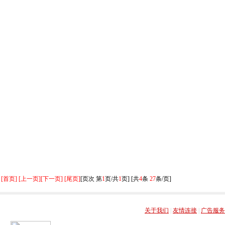
[首页] [上一页]
[下一页] [尾页]
[页次 第
1
页/共
1
页] [共
4
条
27
条/页]
关于我们
|
友情连接
|
广告服务