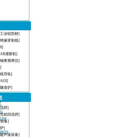
[工业铝型材]
[绝缘穿刺线]
[0]
[AB灌胶机]
[锡膏测厚仪]
]
直线导轨]
[AOI]
[隧道炉]
[接驳台]
息
]
4
回流焊]
)
[无铅回流焊]
398
T设备]
炉]
8039
[超声波设备]