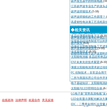
·
超声发生器中的特殊电路
(10
·
江苏超声波专业生产的龙头
·
超声波焊接技术
(5-18)
·
超声波焊接机的工作原理？
·
高柔韧性电泳漆工艺流程及
·
技术规格书
(4-3)
◆相关资讯
·
[注意]超声波行业基本知识
(
·
多晶硅薄膜的制备方法
(8-10
·
超声波风速仪激光红外测距
·
实现多晶硅绿色制造可以利
·
超声探头
(6-8)
·
晶体硅太阳电池制备工艺进
·
超声波塑料焊接原理
(3-10)
·
光伏发电技术
(8-10)
·
必能信推出数字超声波塑料
·
太阳能电池板,多晶硅和单晶
·
ENF未来光伏技术展望
(8-10
·
薄膜太阳能电池需求超过传
·
PC 控制技术：非常适合用
·
二所与美国乐思公司合作开
·
电子基础知识：太阳能电池
·
太阳能与LED照明结合体
(8-
·
LG电子新“宽带高清电视”采
，
，
，
，
·
LED全彩显示屏配光解决方
|
在线咨询
|
法律声明
|
欢迎合作
|
意见反馈
·
IDC：二季度全球PC出货量