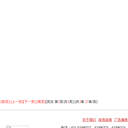
[首页] [上一页]
[下一页] [尾页]
[页次 第
1
页/共
1
页] [共
3
条
27
条/页]
关于我们
|
友情连接
|
广告服务
电话：021-62406322，62406323，62406324