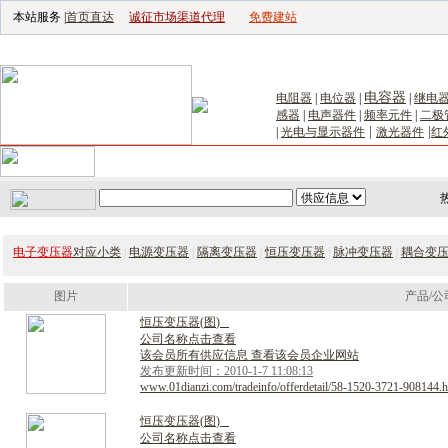
本站服务 |
首页直达
诚征市场渠道代理
免费建站
电子生产设备网
|
汽车电子电器网
|
电子工具网
|
电子仪器仪表网
|
工控自
电容器
电阻器
|
电位器
|
|
继电
感器
|
电声器件
|
频率元件
|
二极
|
|
|
光电与显示器件
激光器件
红
首页
｜
供应
｜
求购
｜
公司库
｜
产品库
｜
新闻
｜
访谈
｜
技
电子变压器
对应小类
|
电源变压器
|
隔离变压器
|
恒压变压器
|
脉冲变压器
|
耦合变
图片
产品/公
恒
压
变
压
器
(
图
)
公司名称点击查看
该会员所有供应信息 查看该会员企业网站
发布更新时间：2010-1-7 11:08:13
www.01dianzi.com/tradeinfo/offerdetail/58-1520-3721-908144.h
恒
压
变
压
器
(
图
)
公司名称点击查看