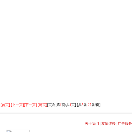
[首页] [上一页]
[下一页] [尾页]
[页次 第
1
页/共
1
页] [共
5
条
27
条/页]
关于我们
|
友情连接
|
广告服务