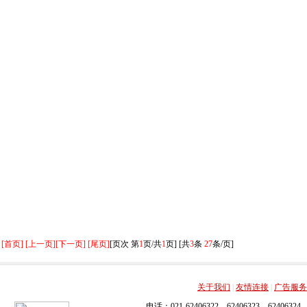
[首页] [上一页]
[下一页] [尾页]
[页次 第
1
页/共
1
页] [共
3
条
27
条/页]
关于我们
|
友情连接
|
广告服务
电话：021-62406322，62406323，62406324