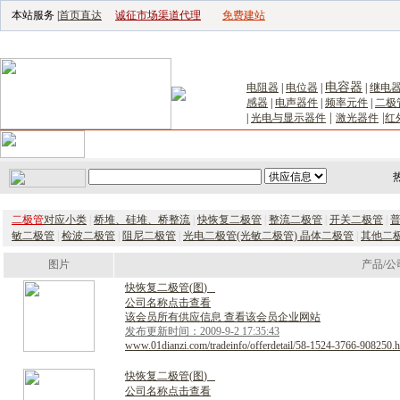
本站服务 |
首页直达
诚征市场渠道代理
免费建站
电子生产设备网
|
汽车电子电器网
|
电子工具网
|
电子仪器仪表网
|
工控自
电容器
电阻器
|
电位器
|
|
继电
感器
|
电声器件
|
频率元件
|
二极
|
|
|
光电与显示器件
激光器件
红
首页
｜
供应
｜
求购
｜
公司库
｜
产品库
｜
新闻
｜
访谈
｜
技
二极管
对应小类
|
桥堆、硅堆、桥整流
|
快恢复二极管
|
整流二极管
|
开关二极管
|
敏二极管
|
检波二极管
|
阻尼二极管
|
光电二极管(光敏二极管) 晶体二极管
|
其他二
图片
产品/公
快
恢
复
二
极
管
(
图
)
公司名称点击查看
该会员所有供应信息 查看该会员企业网站
发布更新时间：2009-9-2 17:35:43
www.01dianzi.com/tradeinfo/offerdetail/58-1524-3766-908250.h
快
恢
复
二
极
管
(
图
)
公司名称点击查看