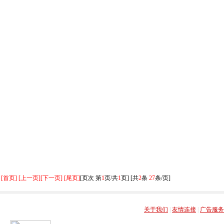
[首页] [上一页]
[下一页] [尾页]
[页次 第
1
页/共
1
页] [共
2
条
27
条/页]
关于我们
|
友情连接
|
广告服务