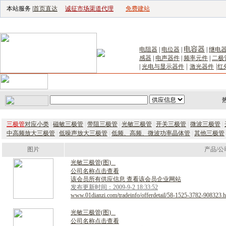
本站服务 |
首页直达
诚征市场渠道代理
免费建站
电子生产设备网
|
汽车电子电器网
|
电子工具网
|
电子仪器仪表网
|
工控自
电容器
电阻器
|
电位器
|
|
继电
感器
|
电声器件
|
频率元件
|
二极
|
|
|
光电与显示器件
激光器件
红
首页
｜
供应
｜
求购
｜
公司库
｜
产品库
｜
新闻
｜
访谈
｜
技
三极管
对应小类
|
磁敏三极管
|
带阻三极管
|
光敏三极管
|
开关三极管
|
微波三极管
|
中高频放大三极管
|
低噪声放大三极管
|
低频、高频、微波功率晶体管
|
其他三极管
图片
产品/公
光
敏
三
极
管
(
图
)
公司名称点击查看
该会员所有供应信息 查看该会员企业网站
发布更新时间：2009-9-2 18:33:52
www.01dianzi.com/tradeinfo/offerdetail/58-1525-3782-908323.h
光
敏
三
极
管
(
图
)
公司名称点击查看