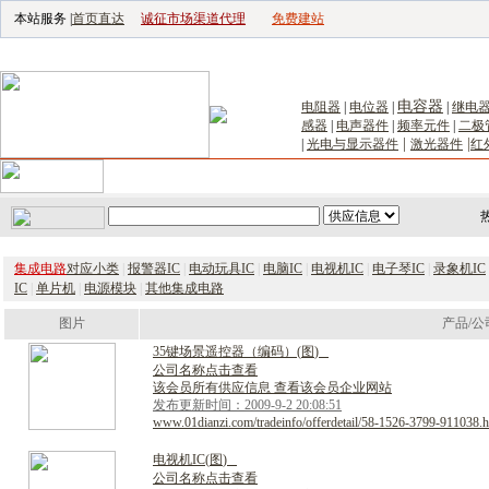
本站服务 |
首页直达
诚征市场渠道代理
免费建站
电子生产设备网
|
汽车电子电器网
|
电子工具网
|
电子仪器仪表网
|
工控自
电容器
电阻器
|
电位器
|
|
继电
感器
|
电声器件
|
频率元件
|
二极
|
|
|
光电与显示器件
激光器件
红
首页
｜
供应
｜
求购
｜
公司库
｜
产品库
｜
新闻
｜
访谈
｜
技
集成电路
对应小类
|
报警器IC
|
电动玩具IC
|
电脑IC
|
电视机IC
|
电子琴IC
|
录象机IC
IC
|
单片机
|
电源模块
|
其他集成电路
图片
产品/公
3
5
键
场
景
遥
控
器
（
编
码
）
(
图
)
公司名称点击查看
该会员所有供应信息 查看该会员企业网站
发布更新时间：2009-9-2 20:08:51
www.01dianzi.com/tradeinfo/offerdetail/58-1526-3799-911038.h
电
视
机
I
C
(
图
)
公司名称点击查看