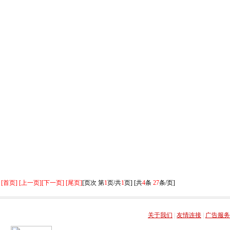
[首页] [上一页]
[下一页] [尾页]
[页次 第
1
页/共
1
页] [共
4
条
27
条/页]
关于我们
|
友情连接
|
广告服务