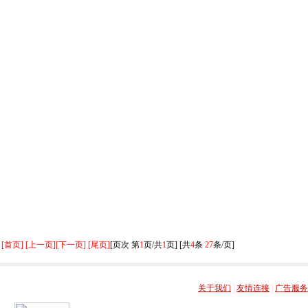
[首页] [上一页]
[下一页] [尾页]
[页次 第
1
页/共
1
页] [共
4
条
27
条/页]
关于我们
|
友情连接
|
广告服务