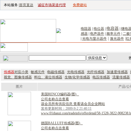
本站服务 |
首页直达
诚征市场渠道代理
免费建站
电子生产设备网
|
汽车电子电器网
|
电子工具网
|
电子仪器仪表网
|
工控自
电容器
电阻器
|
电位器
|
|
继电
感器
|
电声器件
|
频率元件
|
二极
|
|
|
光电与显示器件
激光器件
红
首页
｜
供应
｜
求购
｜
公司库
｜
产品库
｜
新闻
｜
访谈
｜
技
传感器
对应小类
|
敏感元件
|
电磁传感器
|
光电传感器
|
光纤传感器
|
加速度传感器
|
视觉、图像传感器
|
料位、液位传感器
|
生物/化学传感器
|
电压传感器
|
流量传感器
图片
产品/公
美
国
R
E
N
C
O
编
码
器
(
图
)
公司名称点击查看
该会员所有供应信息 查看该会员企业网站
发布更新时间：2009-9-2 21:40:11
www.01dianzi.com/tradeinfo/offerdetail/58-1528-3822-908238.h
德
国
B
A
L
L
U
F
F
传
感
器
(
图
)
公司名称点击查看