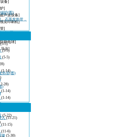
T设备]
炉]
锡炉(图)
[超声波设备]
丝，石英发热管，
[视觉印刷机]
管]
锡机(图)
[无铅波峰焊]
[防静电球]
型
(5-5)
,马达]
方
(5-5)
程
(5-5)
28)
波
(1-14)
热管(图)
)
)
12-28)
图)
清
(1-14)
4
：
(1-14)
看
(11-21)
设
(5-22)
嵌入
(11-21)
)
发
(11-15)
应
(11-6)
焊接
(5-30)