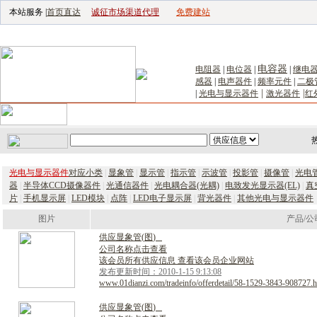
本站服务 |
首页直达
诚征市场渠道代理
免费建站
电子生产设备网
|
汽车电子电器网
|
电
电容器
电阻器
|
电位器
|
|
继电
感器
|
电声器件
|
频率元件
|
二极
|
|
|
光电与显示器件
激光器件
红
首页
｜
供应
｜
求购
｜
公司库
｜
产品库
｜
新闻
｜
访谈
｜
技
光电与显示器件
对应小类
|
显象管
|
显示管
|
指示管
|
示波管
|
投影管
|
摄像管
|
光电
器
|
半导体CCD摄像器件
|
光通信器件
|
光电耦合器(光耦)
|
电致发光显示器(EL)
|
真
片
|
手机显示屏
|
LED模块
|
点阵
|
LED电子显示屏
|
背光器件
|
其他光电与显示器件
图片
产品/公
供
应
显
象
管
(
图
)
公司名称点击查看
该会员所有供应信息 查看该会员企业网站
发布更新时间：2010-1-15 9:13:08
www.01dianzi.com/tradeinfo/offerdetail/58-1529-3843-908727.h
供
应
显
象
管
(
图
)