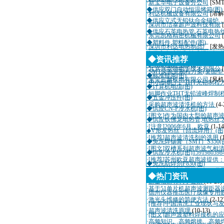
·
新宝华电子设备分公司
[SM
◆供应双门自动恒温烤箱(图)
·
利达机械设备有限公司
[溶解
◆供应立式无铅钛合金锡炉，
·
深圳市洁泰超声波科技有限
◆供应石英电热管,石英电热
·
东莞凯格精密机械有限公司
◆塑料件,塑料配件(图)
·
深圳市利达电热制品厂
[发热
◆供应多功能翻转式焊锡机,焊
·
深圳市迈瑞自动化设备有限
◆资讯推荐
◆供应感应马达(图)
·
北京兴华特电子技术有限公
·
SMT实验室制程方案(桌面
◆标准链条(图)
·
东莞三越机电有限公司
[风机
·
中小型电子厂THT无铅制程
◆计算机电缆(图)
·
短脚作业THT无铅波峰焊制
◆五金冲压件(图)
·
采购超声波清洗机的方法
(4-
◆供应CN-P冷水机(图)
·
[图文]作为国内大型的超声
◆供应铁佛龙电热管,电热丝,发
·
[注意]2006年6月，欧亚
(1-14
◆V形发热丝（回流焊用）(图
·
[推荐]超声波清洗剂的选用
(
◆免洗焊锡膏（SMT）S350(
·
[图文]双槽系列超声波气相
◆供应冷水机(图)1591980398
·
[推荐]苏州欧亚超声波提供
◆免洗助焊剂F830(图)
·
超声波诊断仪国际招标10月
◆热门资讯
·
适量辐射有利于健康
(11-20)
·
基于51单片机超声波测距器
·
德州仪器推出医疗成像专用
·
激光头维修的简便方法
(2-12
·
[推荐]中国清洗工业现状与
·
超声波清洗原理
(10-13)
·
[图文]超声波塑料焊接机的
·
高频知识、高频熔接、高频