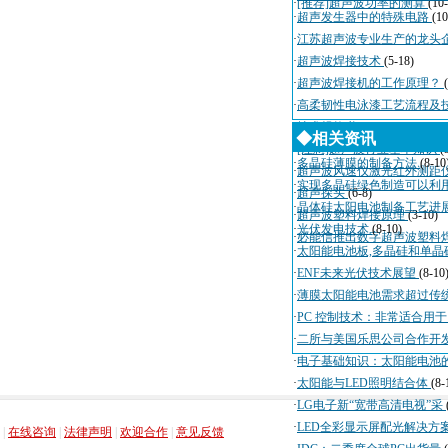
·
[推荐]超声波功率的测算
(10
·
超声发生器中的特殊电路
(10
·
江苏超声波专业生产的龙头
·
超声波焊接技术
(5-18)
·
超声波焊接机的工作原理？
·
高柔韧性电泳漆工艺流程及
·
技术规格书
(4-3)
◆相关资讯
·
[注意]超声波行业基本知识
(
·
多晶硅薄膜的制备方法
(8-10
·
超声波风速仪激光红外测距
·
实现多晶硅绿色制造可以利
·
超声探头
(6-8)
·
晶体硅太阳电池制备工艺进
·
超声波塑料焊接原理
(3-10)
·
光伏发电技术
(8-10)
·
必能信推出数字超声波塑料
·
太阳能电池板,多晶硅和单晶
·
ENF未来光伏技术展望
(8-10
·
薄膜太阳能电池需求超过传
·
PC 控制技术：非常适合用
·
二所与美国乐思公司合作开
·
电子基础知识：太阳能电池
·
太阳能与LED照明结合体
(8-
·
LG电子新“宽带高清电视”采
，
，
，
，
·
LED全彩显示屏配光解决方
|
在线咨询
|
法律声明
|
欢迎合作
|
意见反馈