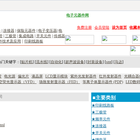
子工具网
|
电子仪器仪表网
|
工控自动化网
|
电子元器件网
|
电工电气网
|
电子材料网
|
太阳
免费注册
|
会员登陆
|
设为首页
|
收藏
器
|
连接器
|
保险元器件
|
电子变压器
|
电
管
|
三极管
|
集成电路
|
开关元件
|
传感器
|
外技术及应用
印刷线路板
术
｜
市场
｜
展会
｜人才
热门关键字：[
贴片机
] [
流水线
] [
自动化
] [
超声波设备
] [
封装设备
] [
smt
] [
马达
]
管
|
电光源
|
偏光片
|
液晶屏
|
LCD显示模块
|
紫外光发射器件
|
红外发射器件
|
光耦合器
空荧光显示器（VFD）
|
场致发射显示器（FED）
|
等离子体显示器件 (PDP)
|
LED数
司
■主要类别
★印刷线路板
★三极管
★频率元件
tml
★连接器
★开关元件
★继电器