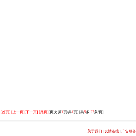
[首页] [上一页]
[下一页] [尾页]
[页次 第
1
页/共
1
页] [共
5
条
27
条/页]
关于我们
|
友情连接
|
广告服务