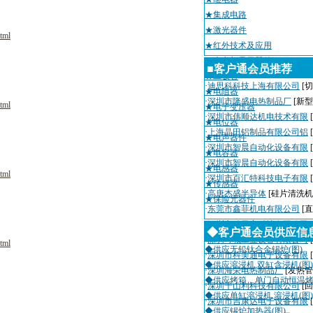
★集成电路
★激光器件
tml
★红外技术及应用
★光电与显示器件
■客户通会员推荐
★二极管
·
迪思科科技上海有限公司
[切
★电阻器
·
深圳市隆盛电热制品厂
[新
tml
★电子变压器
·
深圳市伟顺达机电技术有限
★电位器
·
上海晶田铝制品有限公司铝
★电声器件
·
深圳市智晨自动化设备有限
★电容器
·
深圳市智晨自动化设备有限
★电感器
tml
·
深圳市百汇特科技电子有限
★传感器
·
高唐杰盛半导体
[硅片清洗机
★保险元器件
·
东莞市鑫菲机电有限公司
[
·
深圳市瑞天宇科技有限公司
◆客户通会员供应信
·
深圳粤城工业设备有限公司
tml
◆供应无铅钛合金锡炉(图)
·
深圳市科美通电子设备有限
◆供应溶浸机,双缸含浸机(图)
·
深圳海荣电热制品厂
[发热管
◆供应烤箱，单门自动恒温烤箱
·
深圳千山利科技有限公司
[
◆供应单缸溶浸机,溶浸机(图)
·
深圳市吉康达电子设备有限
◆供应锡炉加热器(图)