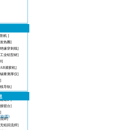
割机 ]
型发热圈]
[绝缘穿刺线]
[工业铝型材]
[0]
[AB灌胶机]
[锡膏测厚仪]
]
直线导轨]
[AOI]
息
[隧道炉]
[接驳台]
]
(图)
回流焊]
[无铅回流焊]