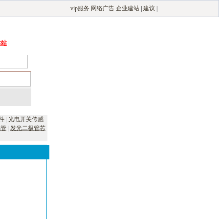
vip服务
网络广告
企业建站
|
建议
|
能光伏网
|
电子制造自动化
|
电子整机网
本站
|
件
|
光电开关传感
码管
|
发光二极管芯