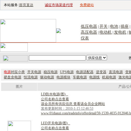
本站服务 |
首页直达
诚征市场渠道代理
免费建站
电子生产设备网
|
汽车电子电器网
|
电子工具网
|
电子仪器仪表网
|
工控自
低压电器
开关
电池
插座
|
|
|
|
高压电器
电动机
发电机
|
|
|
仪表
首页
｜
供应
｜
求购
｜
公司库
｜
产品库
｜
新闻
｜
访谈
｜
技
电源
对应小类
|
开关电源
|
稳压电源
|
UPS电源
|
电源适配器
|
逆变器
|
直流电源
|
变
硬盘盒电源
|
恒流电源
|
驱动电源
|
电源模块
|
车载电源
|
电源线
|
机箱电源
|
激光电
图片
产品/公
L
D
防
水
电
源
(
图
)
公司名称点击查看
该会员所有供应信息 查看该会员企业网站
发布更新时间：2010-1-15 12:46:53
www.01dianzi.com/tradeinfo/offerdetail/59-1539-4035-912046.h
L
E
D
开
关
电
源
(
图
)
公司名称点击查看