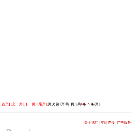
[首页] [上一页]
[下一页] [尾页]
[页次 第
1
页/共
1
页] [共
6
条
27
条/页]
关于我们
|
友情连接
|
广告服务