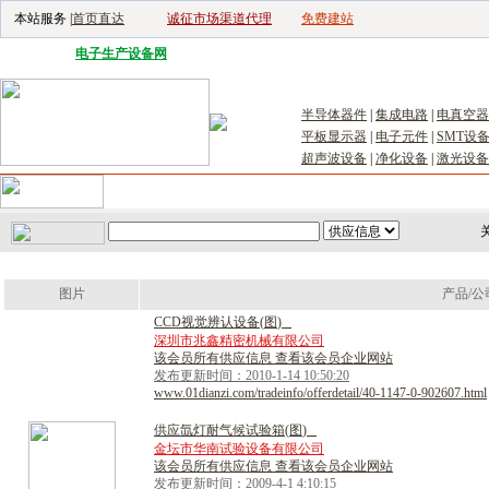
本站服务 |
首页直达
诚征市场渠道代理
免费建站
电子生产设备网
|
汽车电子电器网
|
电子工具网
|
电子仪器仪表网
|
工控自
半导体器件
|
集成电路
|
电真空器
平板显示器
|
电子元件
|
SMT设
超声波设备
|
净化设备
|
激光设备
首页
｜
供应
｜
求购
｜
公司库
｜
产品库
｜
新闻
｜
访谈
｜
技
关
图片
产品/公
C
C
D
视
觉
辨
认
设
备
(
图
)
深圳市兆鑫精密机械有限公司
该会员所有供应信息 查看该会员企业网站
发布更新时间：2010-1-14 10:50:20
www.01dianzi.com/tradeinfo/offerdetail/40-1147-0-902607.html
供
应
氙
灯
耐
气
候
试
验
箱
(
图
)
金坛市华南试验设备有限公司
该会员所有供应信息 查看该会员企业网站
发布更新时间：2009-4-1 4:10:15