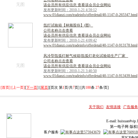
公司名称点击查看
无图
该会员所有供应信息 查看该会员企业网站
发布更新时间：2010-1-21 4:59:12
www.01dianzi.com/tradeinfo/offerdetail/40-1147-0-265347.html
氙
灯
试
验
箱
【
林
频
股
份
】
(
图
)
公司名称点击查看
该会员所有供应信息 查看该会员企业网站
发布更新时间：2010-1-21 4:09:42
www.01dianzi.com/tradeinfo/offerdetail/40-1147-0-913178.html
风
冷
型
氙
弧
灯
耐
气
候
箱
|
氙
弧
灯
老
化
试
验
箱
生
产
厂
家
公司名称点击查看
无图
该会员所有供应信息 查看该会员企业网站
发布更新时间：2010-1-21 3:40:50
www.01dianzi.com/tradeinfo/offerdetail/40-1147-0-913439.html
[首页] [上一页]
[
下一页
] [
尾页
][页次 第
1
页/共
7
页] [共
188
条
27
条/页]
关于我们
|
友情连接
|
广告服务
E-mail: huixuan#v
第一电子网·版权所有
客户服务:
苏ICP备08