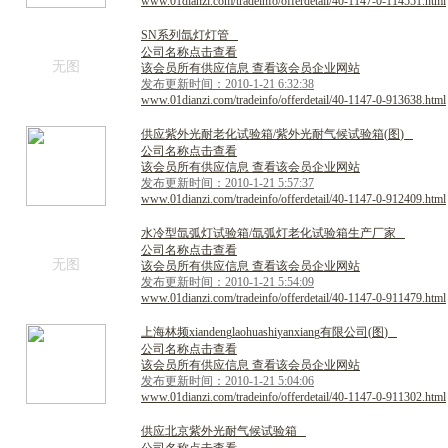
www.01dianzi.com/tradeinfo/offerdetail/40-1147-0-114551.html
S
N
系
列
氙
灯
灯
管
公司名称点击查看
无图
该会员所有供应信息 查看该会员企业网站
发布更新时间：2010-1-21 6:32:38
www.01dianzi.com/tradeinfo/offerdetail/40-1147-0-913638.html
供
应
紫
外
光
耐
老
化
试
验
箱
/
紫
外
光
耐
气
候
试
验
箱
(
图
)
公司名称点击查看
该会员所有供应信息 查看该会员企业网站
发布更新时间：2010-1-21 5:57:37
www.01dianzi.com/tradeinfo/offerdetail/40-1147-0-912409.html
水
冷
型
氙
弧
灯
试
验
箱
/
氙
弧
灯
老
化
试
验
箱
生
产
厂
家
公司名称点击查看
无图
该会员所有供应信息 查看该会员企业网站
发布更新时间：2010-1-21 5:54:09
www.01dianzi.com/tradeinfo/offerdetail/40-1147-0-911479.html
上
海
林
频
x
i
a
n
d
e
n
g
l
a
o
h
u
a
s
h
i
y
a
n
x
i
a
n
g
有
限
公
司
(
图
)
公司名称点击查看
该会员所有供应信息 查看该会员企业网站
发布更新时间：2010-1-21 5:04:06
www.01dianzi.com/tradeinfo/offerdetail/40-1147-0-911302.html
供
应
北
京
紫
外
光
耐
气
候
试
验
箱