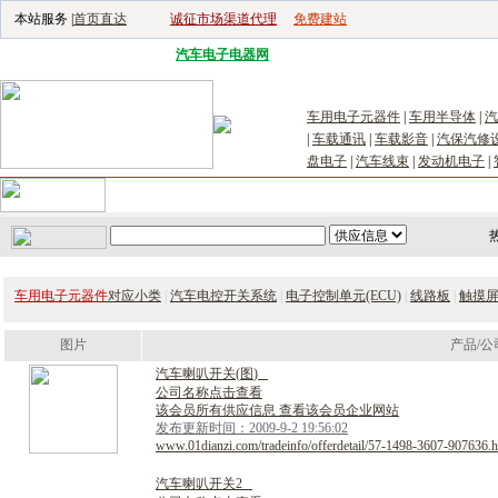
本站服务 |
首页直达
诚征市场渠道代理
免费建站
电子生产设备网
|
汽车电子电器网
|
电子工具网
|
电子仪器仪表网
|
工控自
车用电子元器件
|
车用半导体
|
汽
|
车载通讯
|
车载影音
|
汽保汽修
盘电子
|
汽车线束
|
发动机电子
|
首页
｜
供应
｜
求购
｜
公司库
｜
产品库
｜
新闻
｜
访谈
｜
技
车用电子元器件
对应小类
|
汽车电控开关系统
|
电子控制单元(ECU)
|
线路板
|
触摸
图片
产品/公
汽
车
喇
叭
开
关
(
图
)
公司名称点击查看
该会员所有供应信息 查看该会员企业网站
发布更新时间：2009-9-2 19:56:02
www.01dianzi.com/tradeinfo/offerdetail/57-1498-3607-907636.h
汽
车
喇
叭
开
关
2