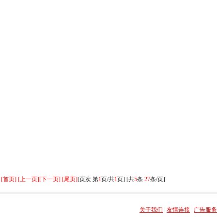
[首页] [上一页]
[下一页] [尾页]
[页次 第
1
页/共
1
页] [共
5
条
27
条/页]
关于我们
|
友情连接
|
广告服务