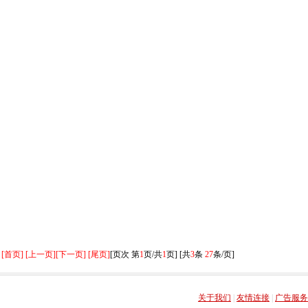
[首页] [上一页]
[下一页] [尾页]
[页次 第
1
页/共
1
页] [共
3
条
27
条/页]
关于我们
|
友情连接
|
广告服务