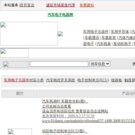
本站服务 |
首页直达
诚征市场渠道代理
免费建站
电子生产设备网
|
汽车电子电器网
|
电子工具网
|
电子仪器仪表网
|
工控自
车用电子元器件
|
车用半导体
|
汽
|
车载通讯
|
车载影音
|
汽保汽修
盘电子
|
汽车线束
|
发动机电子
|
首页
｜
供应
｜
求购
｜
公司库
｜
产品库
｜
新闻
｜
访谈
｜
技
车用电子元器件
对应小类
|
汽车电控开关系统
|
电子控制单元(ECU)
|
线路板
|
触摸
图片
产品/公
汽
车
风
扇
叶
车
载
饮
水
机
(
图
)
公司名称点击查看
该会员所有供应信息 查看该会员企业网站
发布更新时间：2009-9-2 17:51:59
www.01dianzi.com/tradeinfo/offerdetail/57-1498-3608-911553.h
供
应
电
子
控
制
单
元
E
C
U
(
图
)