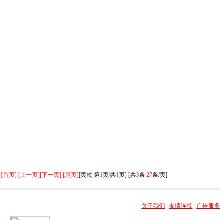
[首页] [上一页]
[下一页] [尾页]
[页次 第
1
页/共
1
页] [共
3
条
27
条/页]
关于我们
|
友情连接
|
广告服务