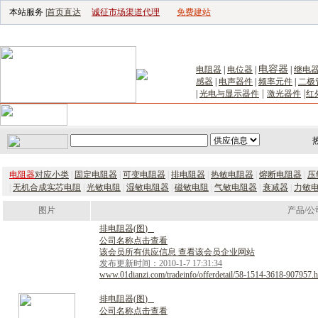
本站服务 |
首页直达
诚征市场渠道代理
免费建站
电子生产设备网
|
汽车电子电器网
|
电子工具网
|
电子仪器仪表网
|
工控自
电容器
电阻器
|
电位器
|
|
继电
感器
|
电声器件
|
频率元件
|
二极
|
|
|
光电与显示器件
激光器件
红
首页
｜
供应
｜
求购
｜
公司库
｜
产品库
｜
新闻
｜
访谈
｜
技
电阻器
对应小类
|
固定电阻器
|
可变电阻器
|
排电阻器
|
热敏电阻器
|
熔断电阻器
|
压
|
无机合成实芯电阻
|
光敏电阻
|
湿敏电阻器
|
磁敏电阻
|
气敏电阻器
|
衰减器
|
力敏
图片
产品/公
排
电
阻
器
(
图
)
公司名称点击查看
该会员所有供应信息 查看该会员企业网站
发布更新时间：2010-1-7 17:31:34
www.01dianzi.com/tradeinfo/offerdetail/58-1514-3618-907957.h
排
电
阻
器
(
图
)
公司名称点击查看