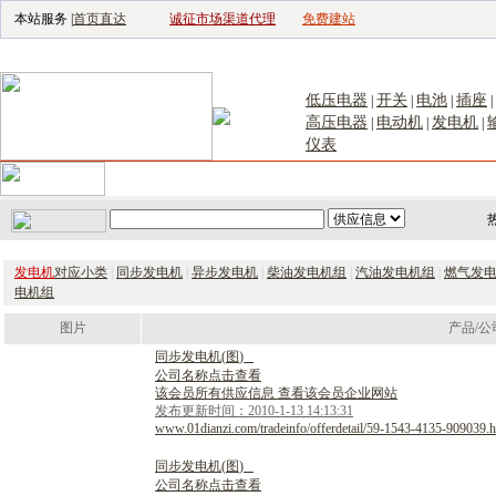
本站服务 |
首页直达
诚征市场渠道代理
免费建站
电子生产设备网
|
汽车电子电器网
|
电
低压电器
开关
电池
插座
|
|
|
|
高压电器
电动机
发电机
|
|
|
仪表
首页
｜
供应
｜
求购
｜
公司库
｜
产品库
｜
新闻
｜
访谈
｜
技
发电机
对应小类
|
同步发电机
|
异步发电机
|
柴油发电机组
|
汽油发电机组
|
燃气发
电机组
图片
产品/公
同
步
发
电
机
(
图
)
公司名称点击查看
该会员所有供应信息 查看该会员企业网站
发布更新时间：2010-1-13 14:13:31
www.01dianzi.com/tradeinfo/offerdetail/59-1543-4135-909039.h
同
步
发
电
机
(
图
)
公司名称点击查看