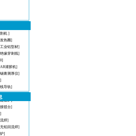
割机 ]
型发热圈]
[工业铝型材]
[绝缘穿刺线]
[0]
[AB灌胶机]
[锡膏测厚仪]
]
直线导轨]
[AOI]
息
[隧道炉]
[接驳台]
]
回流焊]
[无铅回流焊]
炉]