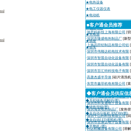
★电热设备
★电工仪器仪表
tml
★电动机
★电池
■客户通会员推荐
★低压电器
·
迪思科科技上海有限公司
[切
★充电器
·
深圳市隆盛电热制品厂
[新
tml
★插座
·
上海晶田铝制品有限公司铝
★插头
·
深圳市伟顺达机电技术有限
·
深圳市智晨自动化设备有限
·
深圳市智晨自动化设备有限
·
深圳市百汇特科技电子有限
·
高唐杰盛半导体
[硅片清洗机
·
东莞市鑫菲机电有限公司
[
·
深圳市瑞天宇科技有限公司
◆客户通会员供应信
·
深圳粤城工业设备有限公司
◆无铅锡条溶解炉(图)
·
深圳市科美通电子设备有限
◆铸铁坩锅(图)
·
深圳海荣电热制品厂
[发热管
◆全自动分板机-RM380(图)
·
深圳千山利科技有限公司
[
◆全自动LED灌胶机(图)
·
深圳市吉康达电子设备有限
◆平整机 (图)
·
利达机械设备有限公司
[溶解