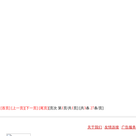
[首页] [上一页]
[下一页] [尾页]
[页次 第
1
页/共
1
页] [共
3
条
27
条/页]
关于我们
|
友情连接
|
广告服务