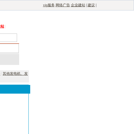
vip服务
网络广告
企业建站
|
建议
|
能光伏网
|
电子制造自动化
|
电子整机网
本站
|
件
|
其他发电机、发