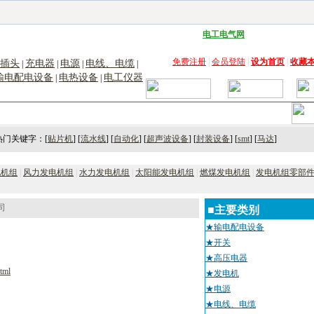
子工具网
|
电子仪器仪表网
|
工控自动化网
|
电子元器件网
|
电工电气网
|
电子材料网
|
太阳
免费注册
|
会员登陆
|
设为首页
|
收藏
插头
充电器
电源
电线、电缆
|
|
|
|
输电配电设备
电热设备
电工仪器
|
|
术
｜
市场
｜
展会
｜人才
热门关键字：[
贴片机
] [
流水线
] [
自动化
] [
超声波设备
] [
封装设备
] [
smt
] [
马达
]
电机组
|
风力发电机组
|
水力发电机组
|
太阳能发电机组
|
燃煤发电机组
|
发电机组零部
司
■主要类别
★输电配电设备
★开关
★高压电器
tml
★发电机
★电源
★电线、电缆