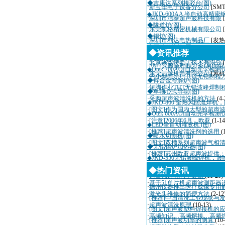
◆吉康达系列接驳台(图)
·
新宝华电子设备分公司
[SM
◆JKD-600AA 半自动高精
·
深圳市洁泰超声波科技有限
◆隧道炉(图)
·
东莞凯格精密机械有限公司
◆锡炉(图)
·
深圳市利达电热制品厂
[发热
◆石英发热管(图)
·
深圳市迈瑞自动化设备有限
◆资讯推荐
◆切割机用纯水循环再利用装置
·
北京兴华特电子技术有限公
·
SMT实验室制程方案(桌面
◆Otek 700AOI自动光学检测
·
东莞三越机电有限公司
[风机
·
中小型电子厂THT无铅制程
◆锌合金溶解炉(图)
·
短脚作业THT无铅波峰焊制
◆单轴心式导轨(图)
·
采购超声波清洗机的方法
(4-
◆JKD-860 全热风回流焊机
·
[图文]作为国内大型的超声
◆Otek 600AOI自动光学检测
·
[注意]2006年6月，欧亚
(1-14
◆LED全自动灌胶机 (图)
·
[推荐]超声波清洗剂的选用
(
◆喷水切割机(图)
·
[图文]双槽系列超声波气相
◆无铅锡炉加热器(图)
·
[推荐]苏州欧亚超声波提供
◆JKD-350无铅波峰焊机，波
·
超声波诊断仪国际招标10月
◆热门资讯
·
适量辐射有利于健康
(11-20)
·
基于51单片机超声波测距器
·
德州仪器推出医疗成像专用
·
激光头维修的简便方法
(2-12
·
[推荐]中国清洗工业现状与
·
超声波清洗原理
(10-13)
·
[图文]超声波塑料焊接机的
·
高频知识、高频熔接、高频
·
[推荐]超声波功率的测算
(10