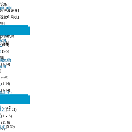
T设备]
密钢网印刷
[超声波设备]
[视觉印刷机]
管]
[无铅波峰焊]
(图)
[防静电球]
型
(5-5)
仪(图
,马达]
方
(5-5)
程
(5-5)
28)
，回流焊(
波
(1-14)
仪(图
)
12-28)
清
(1-14)
：
(1-14)
峰焊(图)
看
(11-21)
设
(5-22)
嵌入
(11-21)
)
发
(11-15)
应
(11-6)
焊接
(5-30)
-27)