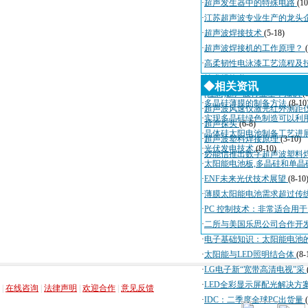
·
超声发生器中的特殊电路
(10
·
江苏超声波专业生产的龙头
·
超声波焊接技术
(5-18)
·
超声波焊接机的工作原理？
·
高柔韧性电泳漆工艺流程及
·
技术规格书
(4-3)
◆相关资讯
·
[注意]超声波行业基本知识
(
·
多晶硅薄膜的制备方法
(8-10
·
超声波风速仪激光红外测距
·
实现多晶硅绿色制造可以利
·
超声探头
(6-8)
·
晶体硅太阳电池制备工艺进
·
超声波塑料焊接原理
(3-10)
·
光伏发电技术
(8-10)
·
必能信推出数字超声波塑料
·
太阳能电池板,多晶硅和单晶
·
ENF未来光伏技术展望
(8-10
·
薄膜太阳能电池需求超过传
·
PC 控制技术：非常适合用
·
二所与美国乐思公司合作开
·
电子基础知识：太阳能电池
·
太阳能与LED照明结合体
(8-
·
LG电子新“宽带高清电视”采
，
，
，
，
·
LED全彩显示屏配光解决方
|
在线咨询
|
法律声明
|
欢迎合作
|
意见反馈
·
IDC：二季度全球PC出货量