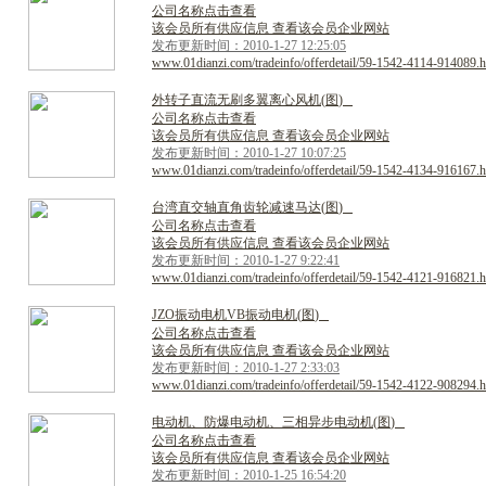
公司名称点击查看
该会员所有供应信息 查看该会员企业网站
发布更新时间：2010-1-27 12:25:05
www.01dianzi.com/tradeinfo/offerdetail/59-1542-4114-914089.h
外
转
子
直
流
无
刷
多
翼
离
心
风
机
(
图
)
公司名称点击查看
该会员所有供应信息 查看该会员企业网站
发布更新时间：2010-1-27 10:07:25
www.01dianzi.com/tradeinfo/offerdetail/59-1542-4134-916167.h
台
湾
直
交
轴
直
角
齿
轮
减
速
马
达
(
图
)
公司名称点击查看
该会员所有供应信息 查看该会员企业网站
发布更新时间：2010-1-27 9:22:41
www.01dianzi.com/tradeinfo/offerdetail/59-1542-4121-916821.h
J
Z
O
振
动
电
机
V
B
振
动
电
机
(
图
)
公司名称点击查看
该会员所有供应信息 查看该会员企业网站
发布更新时间：2010-1-27 2:33:03
www.01dianzi.com/tradeinfo/offerdetail/59-1542-4122-908294.h
电
动
机
、
防
爆
电
动
机
、
三
相
异
步
电
动
机
(
图
)
公司名称点击查看
该会员所有供应信息 查看该会员企业网站
发布更新时间：2010-1-25 16:54:20