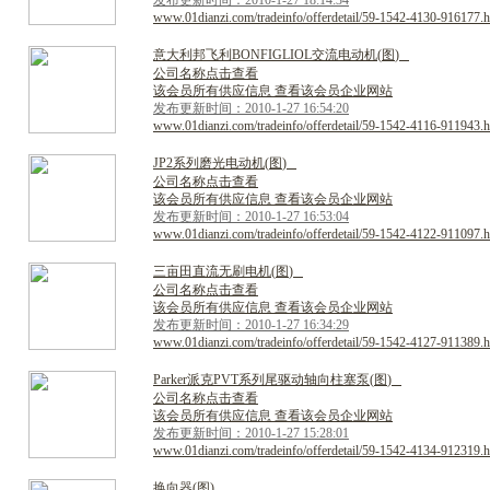
发布更新时间：2010-1-27 18:14:34
www.01dianzi.com/tradeinfo/offerdetail/59-1542-4130-916177.h
意
大
利
邦
飞
利
B
O
N
F
I
G
L
I
O
L
交
流
电
动
机
(
图
)
公司名称点击查看
该会员所有供应信息 查看该会员企业网站
发布更新时间：2010-1-27 16:54:20
www.01dianzi.com/tradeinfo/offerdetail/59-1542-4116-911943.h
J
P
2
系
列
磨
光
电
动
机
(
图
)
公司名称点击查看
该会员所有供应信息 查看该会员企业网站
发布更新时间：2010-1-27 16:53:04
www.01dianzi.com/tradeinfo/offerdetail/59-1542-4122-911097.h
三
亩
田
直
流
无
刷
电
机
(
图
)
公司名称点击查看
该会员所有供应信息 查看该会员企业网站
发布更新时间：2010-1-27 16:34:29
www.01dianzi.com/tradeinfo/offerdetail/59-1542-4127-911389.h
P
a
r
k
e
r
派
克
P
V
T
系
列
尾
驱
动
轴
向
柱
塞
泵
(
图
)
公司名称点击查看
该会员所有供应信息 查看该会员企业网站
发布更新时间：2010-1-27 15:28:01
www.01dianzi.com/tradeinfo/offerdetail/59-1542-4134-912319.h
换
向
器
(
图
)