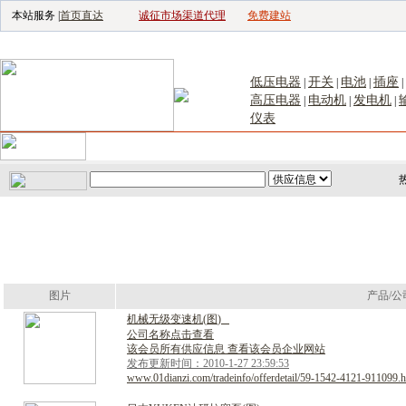
本站服务 |
首页直达
诚征市场渠道代理
免费建站
电子生产设备网
|
汽车电子电器网
|
电子工具网
|
电子仪器仪表网
|
工控自
低压电器
开关
电池
插座
|
|
|
|
高压电器
电动机
发电机
|
|
|
仪表
首页
｜
供应
｜
求购
｜
公司库
｜
产品库
｜
新闻
｜
访谈
｜
技
图片
产品/公
机
械
无
级
变
速
机
(
图
)
公司名称点击查看
该会员所有供应信息 查看该会员企业网站
发布更新时间：2010-1-27 23:59:53
www.01dianzi.com/tradeinfo/offerdetail/59-1542-4121-911099.h