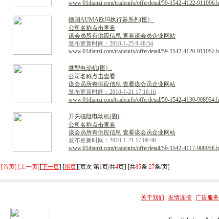
www.01dianzi.com/tradeinfo/offerdetail/59-1542-4122-911096.h
德
国
A
U
M
A
欧
玛
执
行
器
系
列
(
图
)
公司名称点击查看
该会员所有供应信息 查看该会员企业网站
发布更新时间：2010-1-25 9:48:54
www.01dianzi.com/tradeinfo/offerdetail/59-1542-4126-911052.h
微
型
电
动
机
(
图
)
公司名称点击查看
该会员所有供应信息 查看该会员企业网站
发布更新时间：2010-1-21 17:10:16
www.01dianzi.com/tradeinfo/offerdetail/59-1542-4130-908934.h
开
关
磁
阻
电
动
机
(
图
)
公司名称点击查看
该会员所有供应信息 查看该会员企业网站
发布更新时间：2010-1-21 17:08:46
www.01dianzi.com/tradeinfo/offerdetail/59-1542-4117-908958.h
[首页] [上一页]
[
下一页
] [
尾页
][页次 第
1
页/共
4
页] [共
85
条
27
条/页]
关于我们
|
友情连接
|
广告服务