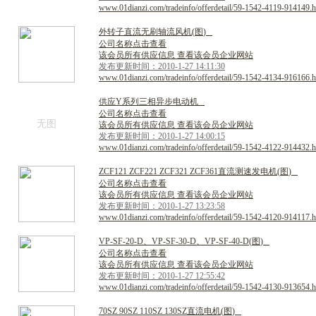
www.01dianzi.com/tradeinfo/offerdetail/59-1542-4119-914149.h
外
转
子
直
流
无
刷
轴
流
风
机
(
图
)
公司名称点击查看
该会员所有供应信息 查看该会员企业网站
发布更新时间：2010-1-27 14:11:30
www.01dianzi.com/tradeinfo/offerdetail/59-1542-4134-916166.h
供
应
Y
系
列
三
相
异
步
电
动
机
公司名称点击查看
无图
该会员所有供应信息 查看该会员企业网站
发布更新时间：2010-1-27 14:00:15
www.01dianzi.com/tradeinfo/offerdetail/59-1542-4122-914432.h
Z
C
F
1
2
1
Z
C
F
2
2
1
Z
C
F
3
2
1
Z
C
F
3
6
1
直
流
测
速
发
电
机
(
图
)
公司名称点击查看
该会员所有供应信息 查看该会员企业网站
发布更新时间：2010-1-27 13:23:58
www.01dianzi.com/tradeinfo/offerdetail/59-1542-4120-914117.h
V
P
-
S
F
-
2
0
-
D
、
V
P
-
S
F
-
3
0
-
D
、
V
P
-
S
F
-
4
0
-
D
(
图
)
公司名称点击查看
该会员所有供应信息 查看该会员企业网站
发布更新时间：2010-1-27 12:55:42
www.01dianzi.com/tradeinfo/offerdetail/59-1542-4130-913654.h
7
0
S
Z
9
0
S
Z
1
1
0
S
Z
1
3
0
S
Z
直
流
电
机
(
图
)