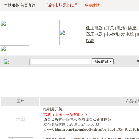
本站服务 |
首页直达
诚征市场渠道代理
免费建站
电子生产设备网
|
汽车电子电器网
|
电子工具网
|
电子仪器仪表网
|
工控自
低压电器
开关
电池
插座
|
|
|
|
高压电器
电动机
发电机
|
|
|
仪表
首页
｜
供应
｜
求购
｜
公司库
｜
产品库
｜
新闻
｜
访谈
｜
技
图片
产品/公
控
制
用
开
关
吉鑫（上海）商贸有限公司
无图
该会员所有供应信息 查看该会员企业网站
发布更新时间：2010-1-27 15:56:33
www.01dianzi.com/tradeinfo/offerdetail/59-1534-3954-912818.h