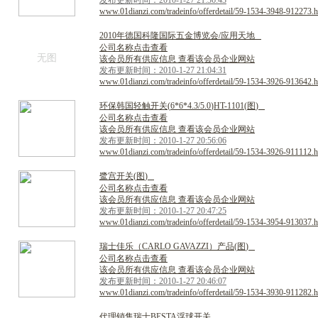
发布更新时间：2010-1-27 21:36:43
www.01dianzi.com/tradeinfo/offerdetail/59-1534-3948-912273.h
2
0
1
0
年
德
国
科
隆
国
际
五
金
博
览
会
/
应
用
天
地
公司名称点击查看
无图
该会员所有供应信息 查看该会员企业网站
发布更新时间：2010-1-27 21:04:31
www.01dianzi.com/tradeinfo/offerdetail/59-1534-3926-913642.h
环
保
韩
国
轻
触
开
关
(
6
*
6
*
4
.
3
/
5
.
0
)
H
T
-
1
1
0
1
(
图
)
公司名称点击查看
该会员所有供应信息 查看该会员企业网站
发布更新时间：2010-1-27 20:56:06
www.01dianzi.com/tradeinfo/offerdetail/59-1534-3926-911112.h
鹭
宫
开
关
(
图
)
公司名称点击查看
该会员所有供应信息 查看该会员企业网站
发布更新时间：2010-1-27 20:47:25
www.01dianzi.com/tradeinfo/offerdetail/59-1534-3954-913037.h
瑞
士
佳
乐
（
C
A
R
L
O
G
A
V
A
Z
Z
I
）
产
品
(
图
)
公司名称点击查看
该会员所有供应信息 查看该会员企业网站
发布更新时间：2010-1-27 20:46:07
www.01dianzi.com/tradeinfo/offerdetail/59-1534-3930-911282.h
代
理
销
售
瑞
士
B
E
S
T
A
浮
球
开
关