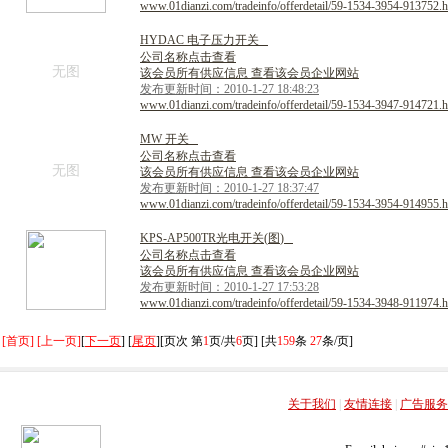
www.01dianzi.com/tradeinfo/offerdetail/59-1534-3954-913752.h
H
Y
D
A
C
电
子
压
力
开
关
公司名称点击查看
无图
该会员所有供应信息 查看该会员企业网站
发布更新时间：2010-1-27 18:48:23
www.01dianzi.com/tradeinfo/offerdetail/59-1534-3947-914721.h
M
W
开
关
公司名称点击查看
无图
该会员所有供应信息 查看该会员企业网站
发布更新时间：2010-1-27 18:37:47
www.01dianzi.com/tradeinfo/offerdetail/59-1534-3954-914955.h
K
P
S
-
A
P
5
0
0
T
R
光
电
开
关
(
图
)
公司名称点击查看
该会员所有供应信息 查看该会员企业网站
发布更新时间：2010-1-27 17:53:28
www.01dianzi.com/tradeinfo/offerdetail/59-1534-3948-911974.h
[首页] [上一页]
[
下一页
] [
尾页
][页次 第
1
页/共
6
页] [共
159
条
27
条/页]
关于我们
|
友情连接
|
广告服务