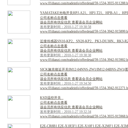
www.01dianzi.com/tradeinfo/offerdetail/59-1534-3935-911288.h
Y
A
M
A
T
A
K
E
光
电
开
关
H
P
J
-
A
2
1
。
H
P
J
-
T
2
1
。
H
P
B
-
A
1
。
H
P
公司名称点击查看
该会员所有供应信息 查看该会员企业网站
发布更新时间：2010-1-27 19:38:58
www.01dianzi.com/tradeinfo/offerdetail/59-1534-3942-915899.h
近
接
传
感
器
S
N
1
0
-
K
P
2
。
S
N
2
0
-
K
P
2
。
P
K
3
-
D
U
3
0
N
。
R
K
3
-
R
公司名称点击查看
该会员所有供应信息 查看该会员企业网站
发布更新时间：2010-1-27 19:38:38
www.01dianzi.com/tradeinfo/offerdetail/59-1534-3942-915902.h
S
I
C
K
施
克
接
近
开
关
I
M
1
2
-
0
4
N
N
S
-
Z
W
1
/
I
M
1
2
-
0
4
B
N
S
-
Z
W
1
(
公司名称点击查看
该会员所有供应信息 查看该会员企业网站
发布更新时间：2010-1-27 19:34:50
www.01dianzi.com/tradeinfo/offerdetail/59-1534-3942-912271.h
K
S
D
温
控
开
关
公司名称点击查看
该会员所有供应信息 查看该会员企业网站
发布更新时间：2010-1-27 19:32:34
www.01dianzi.com/tradeinfo/offerdetail/59-1534-3935-915968.h
E
2
E
-
C
R
8
B
1
.
E
2
E
-
X
1
R
5
F
1
.
E
2
E
-
X
1
0
F
1
.
E
2
E
-
X
2
M
F
1
.
E
2
E
-
X
5