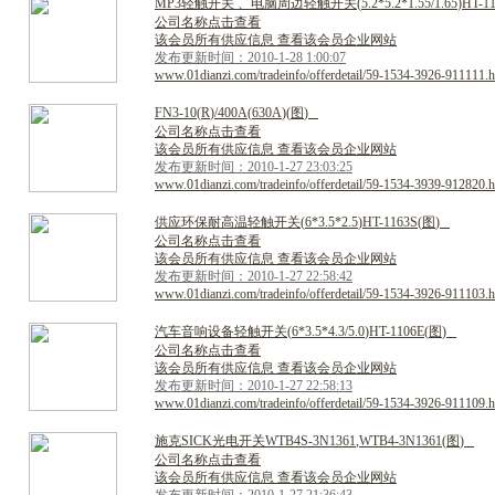
M
P
3
轻
触
开
关
、
电
脑
周
边
轻
触
开
关
(
5
.
2
*
5
.
2
*
1
.
5
5
/
1
.
6
5
)
H
T
-
1
公司名称点击查看
该会员所有供应信息 查看该会员企业网站
发布更新时间：2010-1-28 1:00:07
www.01dianzi.com/tradeinfo/offerdetail/59-1534-3926-911111.h
F
N
3
-
1
0
(
R
)
/
4
0
0
A
(
6
3
0
A
)
(
图
)
公司名称点击查看
该会员所有供应信息 查看该会员企业网站
发布更新时间：2010-1-27 23:03:25
www.01dianzi.com/tradeinfo/offerdetail/59-1534-3939-912820.h
供
应
环
保
耐
高
温
轻
触
开
关
(
6
*
3
.
5
*
2
.
5
)
H
T
-
1
1
6
3
S
(
图
)
公司名称点击查看
该会员所有供应信息 查看该会员企业网站
发布更新时间：2010-1-27 22:58:42
www.01dianzi.com/tradeinfo/offerdetail/59-1534-3926-911103.h
汽
车
音
响
设
备
轻
触
开
关
(
6
*
3
.
5
*
4
.
3
/
5
.
0
)
H
T
-
1
1
0
6
E
(
图
)
公司名称点击查看
该会员所有供应信息 查看该会员企业网站
发布更新时间：2010-1-27 22:58:13
www.01dianzi.com/tradeinfo/offerdetail/59-1534-3926-911109.h
施
克
S
I
C
K
光
电
开
关
W
T
B
4
S
-
3
N
1
3
6
1
,
W
T
B
4
-
3
N
1
3
6
1
(
图
)
公司名称点击查看
该会员所有供应信息 查看该会员企业网站