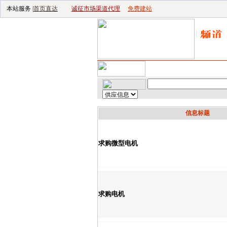
本站服务 |
首页直达
诚征市场渠道代理
免费建站
首页
｜
供应
｜
求购
｜
公
信息标题
求购微型电机
求购电机