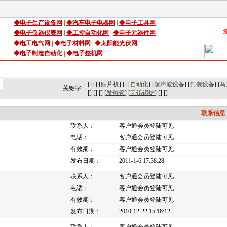
◆
电子生产设备
网
|
◆
汽车电子电器网
|
◆
电子工具网
◆
电子仪器仪表网
|
◆
工控自动化网
|
◆
电子元器件网
◆电工电气网
|
◆电子材料网
|
◆太阳能光伏网
◆电子制造自动化
|
◆电子整机网
司库
｜
产品库
｜
新闻
｜
访谈
｜
技术
｜
市场
｜
展会
｜人才
[] [] [
贴片机
] [] [
自动化
] [
超声波设备
] [
封装设备
] [
马
关键字:
[] [] [] [
发热管
] [
无铅锡炉
] [] []
联系信息
联系人：
客户通会员登陆可见
电话：
客户通会员登陆可见
有效期：
客户通会员登陆可见
发布日期：
2011-1-6 17:38:28
联系人：
客户通会员登陆可见
电话：
客户通会员登陆可见
有效期：
客户通会员登陆可见
发布日期：
2010-12-22 15:16:12