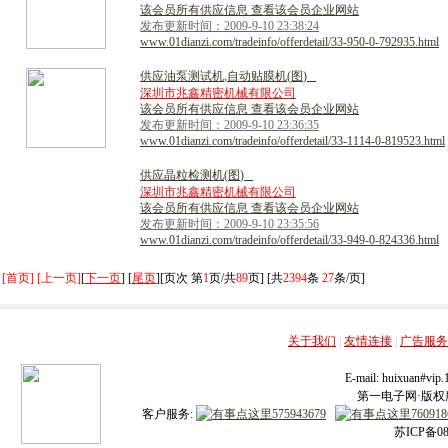
该会员所有供应信息 查看该会员企业网站
发布更新时间：2009-9-10 23:38:24
www.01dianzi.com/tradeinfo/offerdetail/33-950-0-792935.html
供
应
油
泵
测
试
机
,
自
动
贴
膜
机
(
图
)
深圳市兆鑫精密机械有限公司
该会员所有供应信息 查看该会员企业网站
发布更新时间：2009-9-10 23:36:35
www.01dianzi.com/tradeinfo/offerdetail/33-1114-0-819523.html
供
应
晶
粒
检
测
机
(
图
)
深圳市兆鑫精密机械有限公司
该会员所有供应信息 查看该会员企业网站
发布更新时间：2009-9-10 23:35:56
www.01dianzi.com/tradeinfo/offerdetail/33-949-0-824336.html
[首页] [上一页]
[
下一页
] [
尾页
][页次 第
1
页/共
89
页] [共
2394
条
27
条/页]
关于我们
|
友情连接
|
广告服务
E-mail: huixuan#v
第一电子网·版权所有
客户服务:
苏ICP备08