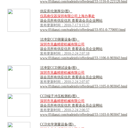
www.01dianzi.com/tradeinfo/offerdetail/33-1116-0-221126.html
供
应
库
伦
测
厚
仪
(
图
)
仪高南仪器深圳有限公司上海办事处
该会员所有供应信息 查看该会员企业网站
发布更新时间：2010-7-17 9:15:37
www.01dianzi.com/tradeinfo/offerdetail/33-951-0-770693.html
洁
净
室
C
C
D
测
量
设
备
(
图
)
深圳市兆鑫精密机械有限公司
该会员所有供应信息 查看该会员企业网站
发布更新时间：2010-2-24 2:07:18
www.01dianzi.com/tradeinfo/offerdetail/33-1106-0-903043.html
洁
净
室
C
C
D
测
试
设
备
(
图
)
深圳市兆鑫精密机械有限公司
该会员所有供应信息 查看该会员企业网站
发布更新时间：2010-2-24 2:07:07
www.01dianzi.com/tradeinfo/offerdetail/33-1105-0-903045.html
C
C
D
端
子
冲
压
检
测
机
(
图
)
深圳市兆鑫精密机械有限公司
该会员所有供应信息 查看该会员企业网站
发布更新时间：2010-2-24 2:06:57
www.01dianzi.com/tradeinfo/offerdetail/33-1103-0-903047.html
C
C
D
光
学
测
量
设
备
(
图
)