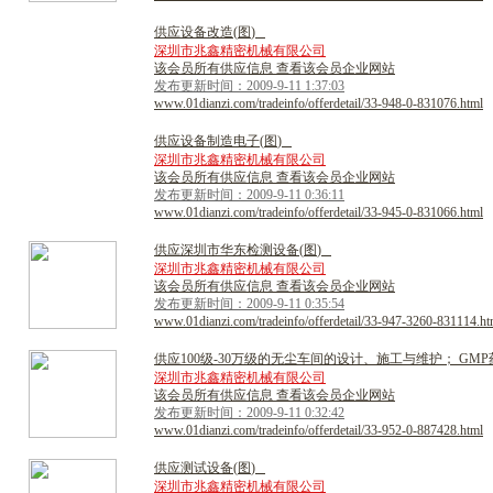
供
应
设
备
改
造
(
图
)
深圳市兆鑫精密机械有限公司
该会员所有供应信息 查看该会员企业网站
发布更新时间：2009-9-11 1:37:03
www.01dianzi.com/tradeinfo/offerdetail/33-948-0-831076.html
供
应
设
备
制
造
电
子
(
图
)
深圳市兆鑫精密机械有限公司
该会员所有供应信息 查看该会员企业网站
发布更新时间：2009-9-11 0:36:11
www.01dianzi.com/tradeinfo/offerdetail/33-945-0-831066.html
供
应
深
圳
市
华
东
检
测
设
备
(
图
)
深圳市兆鑫精密机械有限公司
该会员所有供应信息 查看该会员企业网站
发布更新时间：2009-9-11 0:35:54
www.01dianzi.com/tradeinfo/offerdetail/33-947-3260-831114.ht
供
应
1
0
0
级
-
3
0
万
级
的
无
尘
车
间
的
设
计
、
施
工
与
维
护
；
G
M
P
深圳市兆鑫精密机械有限公司
该会员所有供应信息 查看该会员企业网站
发布更新时间：2009-9-11 0:32:42
www.01dianzi.com/tradeinfo/offerdetail/33-952-0-887428.html
供
应
测
试
设
备
(
图
)
深圳市兆鑫精密机械有限公司