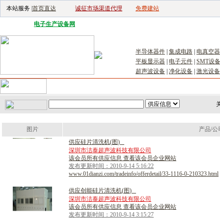
本站服务 |
首页直达
诚征市场渠道代理
免费建站
电子生产设备网
|
汽车电子电器网
|
电子工具网
|
电子仪器仪表网
|
工控自
半导体器件
|
集成电路
|
电真空器
平板显示器
|
电子元件
|
SMT设
超声波设备
|
净化设备
|
激光设备
首页
｜
供应
｜
求购
｜
公司库
｜
产品库
｜
新闻
｜
访谈
｜
技
关
图片
产品/公
供
应
硅
片
清
洗
机
(
图
)
深圳市洁泰超声波科技有限公司
该会员所有供应信息 查看该会员企业网站
发布更新时间：2010-9-14 5:16:22
www.01dianzi.com/tradeinfo/offerdetail/33-1116-0-210323.html
供
应
创
能
硅
片
清
洗
机
(
图
)
深圳市洁泰超声波科技有限公司
该会员所有供应信息 查看该会员企业网站
发布更新时间：2010-9-14 3:15:27