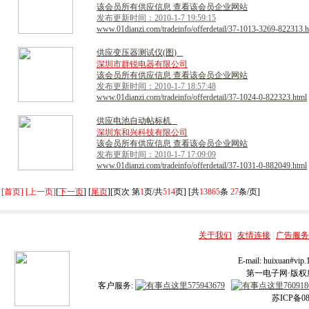
该会员所有供应信息 查看该会员企业网站
发布更新时间：2010-1-7 19:59:15
www.01dianzi.com/tradeinfo/offerdetail/37-1013-3269-822313.h
供
应
变
压
器
测
试
仪
(
图
)
深圳市群锐电器有限公司
该会员所有供应信息 查看该会员企业网站
发布更新时间：2010-1-7 18:57:48
www.01dianzi.com/tradeinfo/offerdetail/37-1024-0-822323.html
供
应
电
池
自
动
帖
标
机
深圳东和兴科技有限公司
该会员所有供应信息 查看该会员企业网站
发布更新时间：2010-1-7 17:09:09
www.01dianzi.com/tradeinfo/offerdetail/37-1031-0-882049.html
[首页] [上一页]
[
下一页
] [
尾页
][页次 第
1
页/共
514
页] [共
13865
条
27
条/页]
关于我们
|
友情连接
|
广告服务
E-mail: huixuan#v
第一电子网·版权所有
客户服务:
苏ICP备08