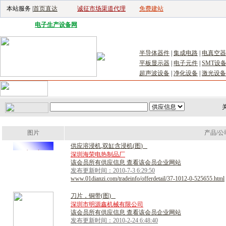
本站服务 |
首页直达
诚征市场渠道代理
免费建站
电子生产设备网
|
汽车电子电器网
|
电子工具网
|
电子仪器仪表网
|
工控自
半导体器件
|
集成电路
|
电真空器
平板显示器
|
电子元件
|
SMT设
超声波设备
|
净化设备
|
激光设备
首页
｜
供应
｜
求购
｜
公司库
｜
产品库
｜
新闻
｜
访谈
｜
技
关
图片
产品/公
供
应
溶
浸
机
,
双
缸
含
浸
机
(
图
)
深圳海荣电热制品厂
该会员所有供应信息 查看该会员企业网站
发布更新时间：2010-7-3 6:29:50
www.01dianzi.com/tradeinfo/offerdetail/37-1012-0-525655.html
刀
片
，
铜
带
(
图
)
深圳市明源鑫机械有限公司
该会员所有供应信息 查看该会员企业网站
发布更新时间：2010-2-24 6:48:40