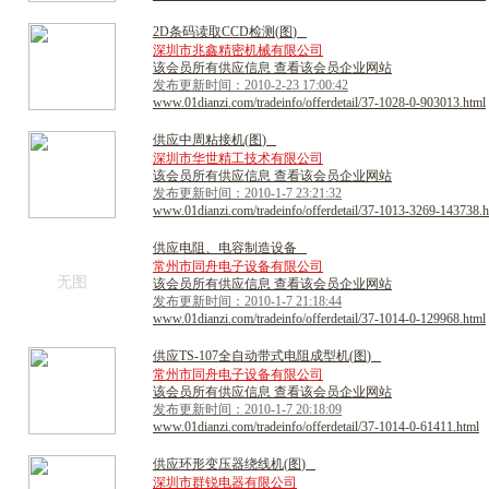
2
D
条
码
读
取
C
C
D
检
测
(
图
)
深圳市兆鑫精密机械有限公司
该会员所有供应信息 查看该会员企业网站
发布更新时间：2010-2-23 17:00:42
www.01dianzi.com/tradeinfo/offerdetail/37-1028-0-903013.html
供
应
中
周
粘
接
机
(
图
)
深圳市华世精工技术有限公司
该会员所有供应信息 查看该会员企业网站
发布更新时间：2010-1-7 23:21:32
www.01dianzi.com/tradeinfo/offerdetail/37-1013-3269-143738.h
供
应
电
阻
、
电
容
制
造
设
备
常州市同舟电子设备有限公司
无图
该会员所有供应信息 查看该会员企业网站
发布更新时间：2010-1-7 21:18:44
www.01dianzi.com/tradeinfo/offerdetail/37-1014-0-129968.html
供
应
T
S
-
1
0
7
全
自
动
带
式
电
阻
成
型
机
(
图
)
常州市同舟电子设备有限公司
该会员所有供应信息 查看该会员企业网站
发布更新时间：2010-1-7 20:18:09
www.01dianzi.com/tradeinfo/offerdetail/37-1014-0-61411.html
供
应
环
形
变
压
器
绕
线
机
(
图
)
深圳市群锐电器有限公司