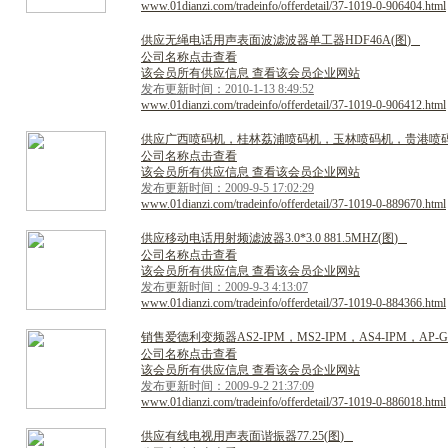
www.01dianzi.com/tradeinfo/offerdetail/37-1019-0-906404.html
供
应
无
绳
电
话
用
声
表
面
波
滤
波
器
单
工
器
H
D
F
4
6
A
(
图
)
公司名称点击查看
该会员所有供应信息 查看该会员企业网站
发布更新时间：2010-1-13 8:49:52
www.01dianzi.com/tradeinfo/offerdetail/37-1019-0-906412.html
供
应
广
西
喷
码
机
，
桂
林
荔
浦
喷
码
机
，
玉
林
喷
码
机
，
贵
港
喷
公司名称点击查看
该会员所有供应信息 查看该会员企业网站
发布更新时间：2009-9-5 17:02:29
www.01dianzi.com/tradeinfo/offerdetail/37-1019-0-889670.html
供
应
移
动
电
话
用
射
频
滤
波
器
3
.
0
*
3
.
0
8
8
1
.
5
M
H
Z
(
图
)
公司名称点击查看
该会员所有供应信息 查看该会员企业网站
发布更新时间：2009-9-3 4:13:07
www.01dianzi.com/tradeinfo/offerdetail/37-1019-0-884366.html
销
售
爱
德
利
变
频
器
A
S
2
-
I
P
M
，
M
S
2
-
I
P
M
，
A
S
4
-
I
P
M
，
A
P
-
G
公司名称点击查看
该会员所有供应信息 查看该会员企业网站
发布更新时间：2009-9-2 21:37:09
www.01dianzi.com/tradeinfo/offerdetail/37-1019-0-886018.html
供
应
有
线
电
视
用
声
表
面
谐
振
器
7
7
.
2
5
(
图
)