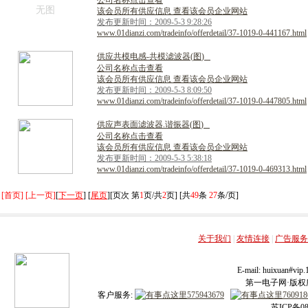
公司名称点击查看
无图
该会员所有供应信息 查看该会员企业网站
发布更新时间：2009-5-3 9:28:26
www.01dianzi.com/tradeinfo/offerdetail/37-1019-0-441167.html
供
应
共
模
电
感
-
共
模
滤
波
器
(
图
)
公司名称点击查看
该会员所有供应信息 查看该会员企业网站
发布更新时间：2009-5-3 8:09:50
www.01dianzi.com/tradeinfo/offerdetail/37-1019-0-447805.html
供
应
声
表
面
滤
波
器
.
谐
振
器
(
图
)
公司名称点击查看
该会员所有供应信息 查看该会员企业网站
发布更新时间：2009-5-3 5:38:18
www.01dianzi.com/tradeinfo/offerdetail/37-1019-0-469313.html
[首页] [上一页]
[
下一页
] [
尾页
][页次 第
1
页/共
2
页] [共
49
条
27
条/页]
关于我们
|
友情连接
|
广告服务
E-mail: huixuan#v
第一电子网·版权所有
客户服务:
苏ICP备08