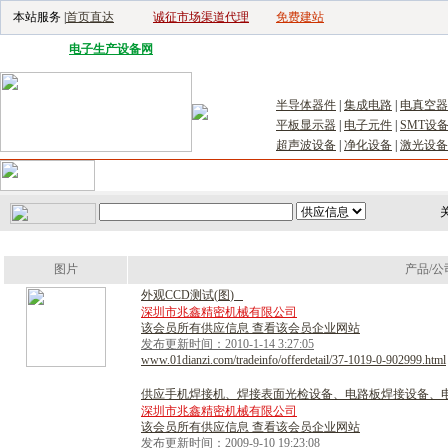
本站服务 |
首页直达
诚征市场渠道代理
免费建站
电子生产设备网
|
汽车电子电器网
|
电子工具网
|
电子仪器仪表网
|
工控自
半导体器件
|
集成电路
|
电真空器
平板显示器
|
电子元件
|
SMT设
超声波设备
|
净化设备
|
激光设备
首页
｜
供应
｜
求购
｜
公司库
｜
产品库
｜
新闻
｜
访谈
｜
技
关
图片
产品/公
外
观
C
C
D
测
试
(
图
)
深圳市兆鑫精密机械有限公司
该会员所有供应信息 查看该会员企业网站
发布更新时间：2010-1-14 3:27:05
www.01dianzi.com/tradeinfo/offerdetail/37-1019-0-902999.html
供
应
手
机
焊
接
机
、
焊
接
表
面
光
检
设
备
、
电
路
板
焊
接
设
备
、
深圳市兆鑫精密机械有限公司
该会员所有供应信息 查看该会员企业网站
发布更新时间：2009-9-10 19:23:08