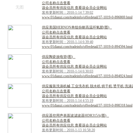
公司名称点击查看
无图
该会员所有供应信息 查看该会员企业网站
发布更新时间：2010-1-14 7:39:02
www.01dianzi.com/tradeinfo/offerdetail/37-1019-0-896869.html
供
应
美
国
H
E
R
N
O
N
单
组
份
耐
高
温
环
氧
胶
(
图
)
公司名称点击查看
该会员所有供应信息 查看该会员企业网站
发布更新时间：2010-1-14 6:39:40
www.01dianzi.com/tradeinfo/offerdetail/37-1019-0-894594.html
供
应
陶
瓷
放
电
管
(
图
)
公司名称点击查看
该会员所有供应信息 查看该会员企业网站
发布更新时间：2010-1-14 6:30:03
www.01dianzi.com/tradeinfo/offerdetail/37-1019-0-894924.html
供
应
服
装
洗
涤
机
械
,
工
业
洗
衣
机
,
脱
水
机
,
烘
干
机
,
烫
平
机
,
洗
涤
公司名称点击查看
该会员所有供应信息 查看该会员企业网站
发布更新时间：2010-1-14 4:55:19
www.01dianzi.com/tradeinfo/offerdetail/37-1019-0-898318.html
供
应
遥
控
用
声
表
面
波
滤
波
器
H
D
R
3
1
5
A
(
图
)
公司名称点击查看
该会员所有供应信息 查看该会员企业网站
发布更新时间：2010-1-13 16:58:20