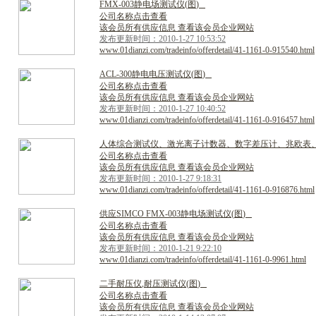
F
M
X
-
0
0
3
静
电
场
测
试
仪
(
图
)
公司名称点击查看
该会员所有供应信息 查看该会员企业网站
发布更新时间：2010-1-27 10:53:52
www.01dianzi.com/tradeinfo/offerdetail/41-1161-0-915540.html
A
C
L
-
3
0
0
静
电
电
压
测
试
仪
(
图
)
公司名称点击查看
该会员所有供应信息 查看该会员企业网站
发布更新时间：2010-1-27 10:40:52
www.01dianzi.com/tradeinfo/offerdetail/41-1161-0-916457.html
人
体
综
合
测
试
仪
、
激
光
离
子
计
数
器
、
数
字
差
压
计
、
兆
欧
表
公司名称点击查看
该会员所有供应信息 查看该会员企业网站
发布更新时间：2010-1-27 9:18:31
www.01dianzi.com/tradeinfo/offerdetail/41-1161-0-916876.html
供
应
S
I
M
C
O
F
M
X
-
0
0
3
静
电
场
测
试
仪
(
图
)
公司名称点击查看
该会员所有供应信息 查看该会员企业网站
发布更新时间：2010-1-21 9:22:10
www.01dianzi.com/tradeinfo/offerdetail/41-1161-0-9961.html
二
手
耐
压
仪
,
耐
压
测
试
仪
(
图
)
公司名称点击查看
该会员所有供应信息 查看该会员企业网站