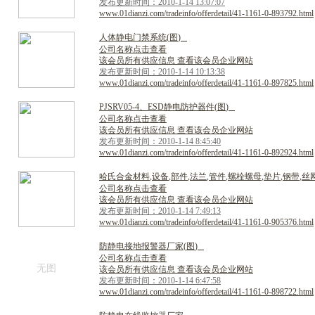
发布更新时间：2010-1-14 13:07:07
www.01dianzi.com/tradeinfo/offerdetail/41-1161-0-893792.html
人
体
静
电
门
禁
系
统
(
图
)
公司名称点击查看
该会员所有供应信息 查看该会员企业网站
发布更新时间：2010-1-14 10:13:38
www.01dianzi.com/tradeinfo/offerdetail/41-1161-0-897825.html
P
J
S
R
V
0
5
-
4
、
E
S
D
静
电
防
护
器
件
(
图
)
公司名称点击查看
该会员所有供应信息 查看该会员企业网站
发布更新时间：2010-1-14 8:45:40
www.01dianzi.com/tradeinfo/offerdetail/41-1161-0-892924.html
哈
氏
合
金
材
料
,
设
备
,
部
件
,
法
兰
,
管
件
,
螺
栓
螺
母
,
垫
片
,
钢
带
,
丝
公司名称点击查看
该会员所有供应信息 查看该会员企业网站
发布更新时间：2010-1-14 7:49:13
www.01dianzi.com/tradeinfo/offerdetail/41-1161-0-905376.html
防
静
电
接
地
报
警
器
厂
家
(
图
)
公司名称点击查看
无图
该会员所有供应信息 查看该会员企业网站
发布更新时间：2010-1-14 6:47:58
www.01dianzi.com/tradeinfo/offerdetail/41-1161-0-898722.html