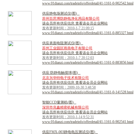
www.01dianzi.com/tradeinfo/offerdetail/41-1161-0-902542.html
供
应
静
电
场
测
试
仪
(
图
)
苏州百思博防静电净化用品有限公司
该会员所有供应信息 查看该会员企业网站
发布更新时间：2010-1-7 21:09:15
www.01dianzi.com/tradeinfo/offerdetail/41-1161-0-885327.html
供
应
表
面
电
阻
测
试
仪
(
图
)
苏州工业园区雨燕电子有限公司
该会员所有供应信息 查看该会员企业网站
发布更新时间：2010-1-7 20:12:03
www.01dianzi.com/tradeinfo/offerdetail/41-1161-0-883856.html
供
应
:
防
静
电
触
摸
球
(
图
)
北京兴华特电子技术有限公司
该会员所有供应信息 查看该会员企业网站
发布更新时间：2009-10-30 3:48:58
www.01dianzi.com/tradeinfo/offerdetail/41-1161-0-141528.html
智
能
C
C
D
量
测
机
(
图
)
深圳市兆鑫精密机械有限公司
该会员所有供应信息 查看该会员企业网站
发布更新时间：2010-1-14 9:52:31
www.01dianzi.com/tradeinfo/offerdetail/41-1161-0-902541.html
供
应
F
M
X
-
0
0
3
静
电
电
压
测
试
仪
(
图
)