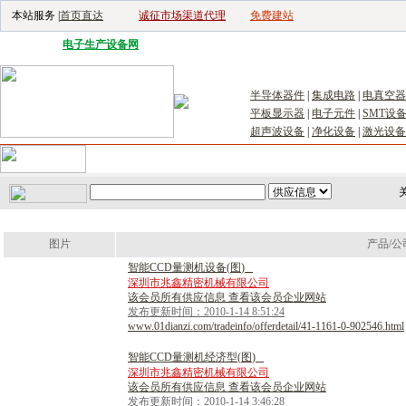
本站服务 |
首页直达
诚征市场渠道代理
免费建站
电子生产设备网
|
汽车电子电器网
|
电子工具网
|
电子仪器仪表网
|
工控自
半导体器件
|
集成电路
|
电真空器
平板显示器
|
电子元件
|
SMT设
超声波设备
|
净化设备
|
激光设备
首页
｜
供应
｜
求购
｜
公司库
｜
产品库
｜
新闻
｜
访谈
｜
技
关
图片
产品/公
智
能
C
C
D
量
测
机
设
备
(
图
)
深圳市兆鑫精密机械有限公司
该会员所有供应信息 查看该会员企业网站
发布更新时间：2010-1-14 8:51:24
www.01dianzi.com/tradeinfo/offerdetail/41-1161-0-902546.html
智
能
C
C
D
量
测
机
经
济
型
(
图
)
深圳市兆鑫精密机械有限公司
该会员所有供应信息 查看该会员企业网站
发布更新时间：2010-1-14 3:46:28