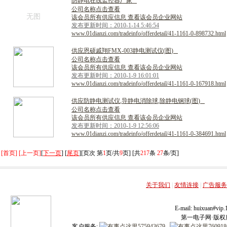
防
静
电
在
线
监
控
器
厂
家
公司名称点击查看
无图
该会员所有供应信息 查看该会员企业网站
发布更新时间：2010-1-14 5:46:54
www.01dianzi.com/tradeinfo/offerdetail/41-1161-0-898732.html
供
应
恩
硕
戚
翔
F
M
X
-
0
0
3
静
电
测
试
仪
(
图
)
公司名称点击查看
该会员所有供应信息 查看该会员企业网站
发布更新时间：2010-1-9 16:01:01
www.01dianzi.com/tradeinfo/offerdetail/41-1161-0-167918.html
供
应
防
静
电
测
试
仪
,
导
静
电
消
除
球
,
除
静
电
钢
球
(
图
)
公司名称点击查看
该会员所有供应信息 查看该会员企业网站
发布更新时间：2010-1-9 12:56:06
www.01dianzi.com/tradeinfo/offerdetail/41-1161-0-384691.html
[首页] [上一页]
[
下一页
] [
尾页
][页次 第
1
页/共
9
页] [共
217
条
27
条/页]
关于我们
|
友情连接
|
广告服务
E-mail: huixuan#v
第一电子网·版权所有
客户服务: