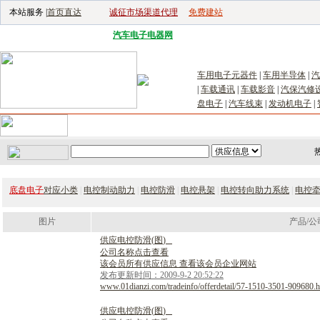
本站服务 |
首页直达
诚征市场渠道代理
免费建站
电子生产设备网
|
汽车电子电器网
|
电子工具网
|
电子仪器仪表网
|
工控自
车用电子元器件
|
车用半导体
|
汽
|
车载通讯
|
车载影音
|
汽保汽修
盘电子
|
汽车线束
|
发动机电子
|
首页
｜
供应
｜
求购
｜
公司库
｜
产品库
｜
新闻
｜
访谈
｜
技
底盘电子
对应小类
|
电控制动助力
|
电控防滑
|
电控悬架
|
电控转向助力系统
|
电控
图片
产品/公
供
应
电
控
防
滑
(
图
)
公司名称点击查看
该会员所有供应信息 查看该会员企业网站
发布更新时间：2009-9-2 20:52:22
www.01dianzi.com/tradeinfo/offerdetail/57-1510-3501-909680.h
供
应
电
控
防
滑
(
图
)