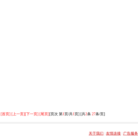
[首页] [上一页]
[下一页] [尾页]
[页次 第
1
页/共
1
页] [共
2
条
27
条/页]
关于我们
|
友情连接
|
广告服务