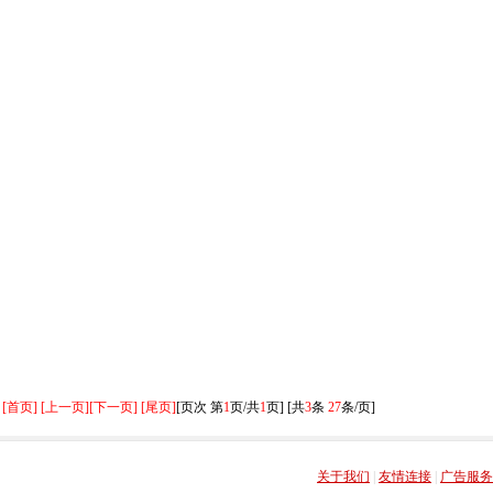
[首页] [上一页]
[下一页] [尾页]
[页次 第
1
页/共
1
页] [共
3
条
27
条/页]
关于我们
|
友情连接
|
广告服务