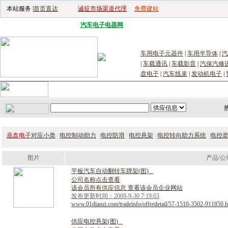
本站服务 |
首页直达
诚征市场渠道代理
免费建站
电子生产设备网
|
汽车电子电器网
|
电子工具网
|
电子仪器仪表网
|
工控自
车用电子元器件
|
车用半导体
|
汽
|
车载通讯
|
车载影音
|
汽保汽修
盘电子
|
汽车线束
|
发动机电子
|
首页
｜
供应
｜
求购
｜
公司库
｜
产品库
｜
新闻
｜
访谈
｜
技
底盘电子
对应小类
|
电控制动助力
|
电控防滑
|
电控悬架
|
电控转向助力系统
|
电控
图片
产品/公
平
板
汽
车
自
动
翻
转
车
牌
架
(
图
)
公司名称点击查看
该会员所有供应信息 查看该会员企业网站
发布更新时间：2009-9-30 7:19:03
www.01dianzi.com/tradeinfo/offerdetail/57-1510-3502-911850.h
供
应
电
控
悬
架
(
图
)