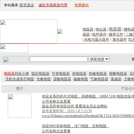
本站服务 |
首页直达
诚征市场渠道代理
免费建站
电子生产设备网
|
汽车电子电器网
|
电子工具网
|
电子仪器仪表网
|
工控自
电容器
电阻器
|
电位器
|
|
继电
感器
|
电声器件
|
频率元件
|
二极
|
|
|
光电与显示器件
激光器件
红
首页
｜
供应
｜
求购
｜
公司库
｜
产品库
｜
新闻
｜
访谈
｜
技
电阻器
对应小类
|
固定电阻器
|
可变电阻器
|
排电阻器
|
热敏电阻器
|
熔断电阻器
|
压
|
无机合成实芯电阻
|
光敏电阻
|
湿敏电阻器
|
磁敏电阻
|
气敏电阻器
|
衰减器
|
力敏
图片
产品/公
供
应
全
系
列
的
片
式
电
阻
，
高
精
电
阻
，
1
0
0
M
,
5
1
M
,
电
阻
供
应
(
公司名称点击查看
该会员所有供应信息 查看该会员企业网站
发布更新时间：2010-1-8 5:33:50
www.01dianzi.com/tradeinfo/offerdetail/58-1514-3616-916060.h
供
应
0
6
0
3
非
标
电
阻
，
冷
门
电
阻
，
定
制
电
阻
公司名称点击查看