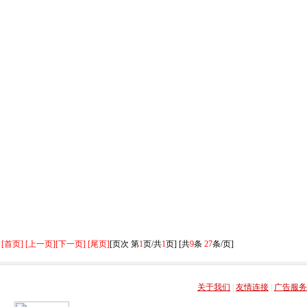
[首页] [上一页]
[下一页] [尾页]
[页次 第
1
页/共
1
页] [共
9
条
27
条/页]
关于我们
|
友情连接
|
广告服务