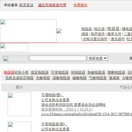
本站服务 |
首页直达
诚征市场渠道代理
免费建站
电子生产设备网
|
汽车电子电器网
|
电子工具网
|
电子仪器仪表网
|
工控自
电容器
电阻器
|
电位器
|
|
继电
感器
|
电声器件
|
频率元件
|
二极
|
|
|
光电与显示器件
激光器件
红
首页
｜
供应
｜
求购
｜
公司库
｜
产品库
｜
新闻
｜
访谈
｜
技
电阻器
对应小类
|
固定电阻器
|
可变电阻器
|
排电阻器
|
热敏电阻器
|
熔断电阻器
|
压
|
无机合成实芯电阻
|
光敏电阻
|
湿敏电阻器
|
磁敏电阻
|
气敏电阻器
|
衰减器
|
力敏
图片
产品/公
可
调
电
阻
(
图
)
公司名称点击查看
该会员所有供应信息 查看该会员企业网站
发布更新时间：2010-1-7 16:29:15
www.01dianzi.com/tradeinfo/offerdetail/58-1514-3617-907968.h
可
变
电
阻
器
(
图
)
公司名称点击查看