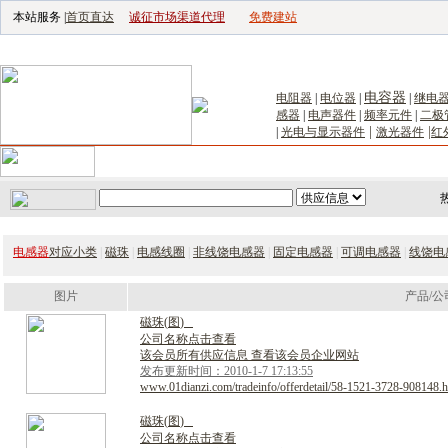
本站服务 |
首页直达
诚征市场渠道代理
免费建站
电子生产设备网
|
汽车电子电器网
|
电子工具网
|
电子仪器仪表网
|
工控自
电容器
电阻器
|
电位器
|
|
继电
感器
|
电声器件
|
频率元件
|
二极
|
|
|
光电与显示器件
激光器件
红
首页
｜
供应
｜
求购
｜
公司库
｜
产品库
｜
新闻
｜
访谈
｜
技
电感器
对应小类
|
磁珠
|
电感线圈
|
非线饶电感器
|
固定电感器
|
可调电感器
|
线饶电
图片
产品/公
磁
珠
(
图
)
公司名称点击查看
该会员所有供应信息 查看该会员企业网站
发布更新时间：2010-1-7 17:13:55
www.01dianzi.com/tradeinfo/offerdetail/58-1521-3728-908148.h
磁
珠
(
图
)
公司名称点击查看