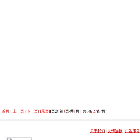
[首页] [上一页]
[下一页] [尾页]
[页次 第
1
页/共
1
页] [共
3
条
27
条/页]
关于我们
|
友情连接
|
广告服务