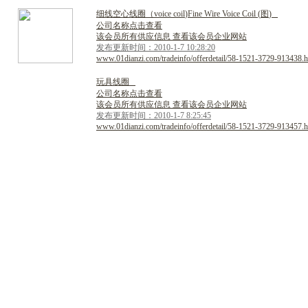
细
线
空
心
线
圈
（
v
o
i
c
e
c
o
i
l
)
F
i
n
e
W
i
r
e
V
o
i
c
e
C
o
i
l
(
图
)
公司名称点击查看
该会员所有供应信息 查看该会员企业网站
发布更新时间：2010-1-7 10:28:20
www.01dianzi.com/tradeinfo/offerdetail/58-1521-3729-913438.h
玩
具
线
圈
公司名称点击查看
该会员所有供应信息 查看该会员企业网站
发布更新时间：2010-1-7 8:25:45
www.01dianzi.com/tradeinfo/offerdetail/58-1521-3729-913457.h