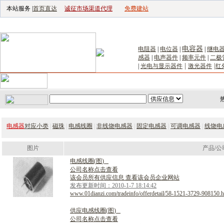
本站服务 |
首页直达
诚征市场渠道代理
免费建站
电子生产设备网
|
汽车电子电器网
|
电子工具网
|
电子仪器仪表网
|
工控自
电容器
电阻器
|
电位器
|
|
继电
感器
|
电声器件
|
频率元件
|
二极
|
|
|
光电与显示器件
激光器件
红
首页
｜
供应
｜
求购
｜
公司库
｜
产品库
｜
新闻
｜
访谈
｜
技
电感器
对应小类
|
磁珠
|
电感线圈
|
非线饶电感器
|
固定电感器
|
可调电感器
|
线饶电
图片
产品/公
电
感
线
圈
(
图
)
公司名称点击查看
该会员所有供应信息 查看该会员企业网站
发布更新时间：2010-1-7 18:14:42
www.01dianzi.com/tradeinfo/offerdetail/58-1521-3729-908150.h
供
应
电
感
线
圈
(
图
)
公司名称点击查看