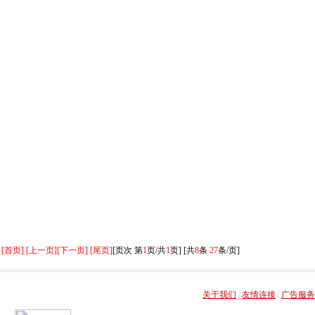
[首页] [上一页]
[下一页] [尾页]
[页次 第
1
页/共
1
页] [共
8
条
27
条/页]
关于我们
|
友情连接
|
广告服务