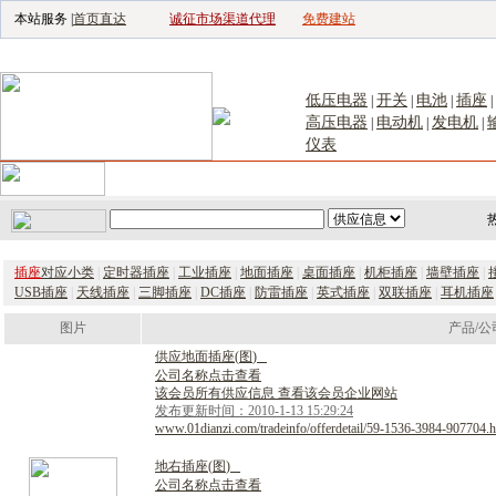
本站服务 |
首页直达
诚征市场渠道代理
免费建站
电子生产设备网
|
汽车电子电器网
|
电子工具网
|
电子仪器仪表网
|
工控自
低压电器
开关
电池
插座
|
|
|
|
高压电器
电动机
发电机
|
|
|
仪表
首页
｜
供应
｜
求购
｜
公司库
｜
产品库
｜
新闻
｜
访谈
｜
技
插座
对应小类
|
定时器插座
|
工业插座
|
地面插座
|
桌面插座
|
机柜插座
|
墙壁插座
|
USB插座
|
天线插座
|
三脚插座
|
DC插座
|
防雷插座
|
英式插座
|
双联插座
|
耳机插座
图片
产品/公
供
应
地
面
插
座
(
图
)
公司名称点击查看
该会员所有供应信息 查看该会员企业网站
发布更新时间：2010-1-13 15:29:24
www.01dianzi.com/tradeinfo/offerdetail/59-1536-3984-907704.h
地
右
插
座
(
图
)
公司名称点击查看