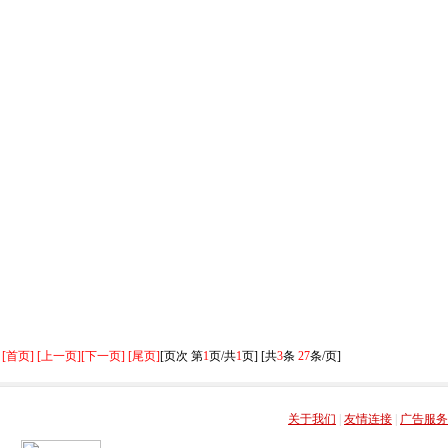
[首页] [上一页]
[下一页] [尾页]
[页次 第
1
页/共
1
页] [共
3
条
27
条/页]
关于我们
|
友情连接
|
广告服务