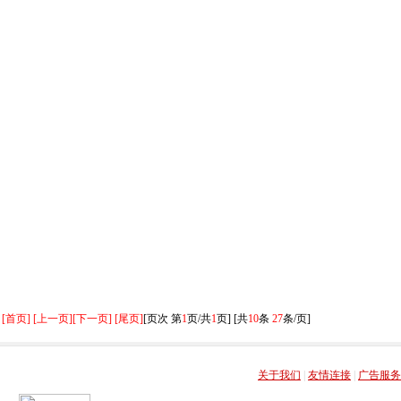
[首页] [上一页]
[下一页] [尾页]
[页次 第
1
页/共
1
页] [共
10
条
27
条/页]
关于我们
|
友情连接
|
广告服务