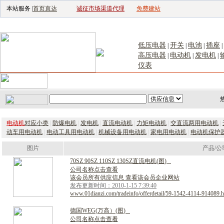
本站服务 |
首页直达
诚征市场渠道代理
免费建站
电子生产设备网
|
汽车电子电器网
|
电子工具网
|
电子仪器仪表网
|
工控自
低压电器
开关
电池
插座
|
|
|
|
高压电器
电动机
发电机
|
|
|
仪表
首页
｜
供应
｜
求购
｜
公司库
｜
产品库
｜
新闻
｜
访谈
｜
技
电动机
对应小类
|
防爆电机
|
发电机
|
直流电动机
|
力矩电动机
|
交直流两用电动机
|
动车用电动机
|
电动工具用电动机
|
机械设备用电动机
|
家电用电动机
|
电动机保护
图片
产品/公
7
0
S
Z
9
0
S
Z
1
1
0
S
Z
1
3
0
S
Z
直
流
电
机
(
图
)
公司名称点击查看
该会员所有供应信息 查看该会员企业网站
发布更新时间：2010-1-15 7:39:40
www.01dianzi.com/tradeinfo/offerdetail/59-1542-4114-914089.h
德
国
W
E
G
(
万
高
）
(
图
)
公司名称点击查看