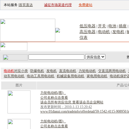
本站服务 |
首页直达
诚征市场渠道代理
免费建站
电子生产设备网
|
汽车电子电器网
|
电子工具网
|
电子仪器仪表网
|
工控自
低压电器
开关
电池
插座
|
|
|
|
高压电器
电动机
发电机
|
|
|
仪表
首页
｜
供应
｜
求购
｜
公司库
｜
产品库
｜
新闻
｜
访谈
｜
技
电动机
对应小类
|
防爆电机
|
发电机
|
直流电动机
|
力矩电动机
|
交直流两用电动机
|
动车用电动机
|
电动工具用电动机
|
机械设备用电动机
|
家电用电动机
|
电动机保护
图片
产品/公
力
矩
电
动
机
(
图
)
公司名称点击查看
该会员所有供应信息 查看该会员企业网站
发布更新时间：2010-1-13 15:20:42
www.01dianzi.com/tradeinfo/offerdetail/59-1542-4115-908950.h
力
矩
电
动
机
(
图
)
公司名称点击查看