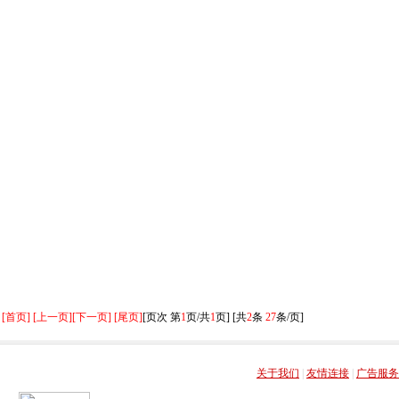
[首页] [上一页]
[下一页] [尾页]
[页次 第
1
页/共
1
页] [共
2
条
27
条/页]
关于我们
|
友情连接
|
广告服务