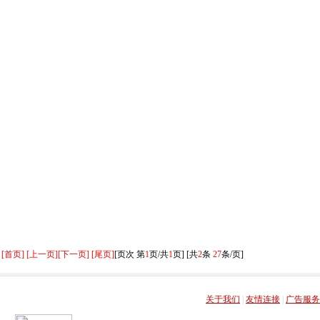
[首页] [上一页]
[下一页] [尾页]
[页次 第
1
页/共
1
页] [共
2
条
27
条/页]
关于我们
|
友情连接
|
广告服务