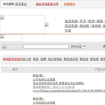
本站服务 |
首页直达
诚征市场渠道代理
免费建站
电子生产设备网
|
汽车电子电器网
|
电子工具网
|
电子仪器仪表网
|
工控自
低压电器
开关
电池
插座
|
|
|
|
高压电器
电动机
发电机
|
|
|
仪表
首页
｜
供应
｜
求购
｜
公司库
｜
产品库
｜
新闻
｜
访谈
｜
技
输电配电设备
对应小类
|
桥架
|
线槽
|
箱式变电站
|
配电变压器
|
配电盘
|
配电屏
|
配
图片
产品/公
桥
架
(
图
)
公司名称点击查看
该会员所有供应信息 查看该会员企业网站
发布更新时间：2010-1-13 12:08:30
www.01dianzi.com/tradeinfo/offerdetail/59-1544-4146-909083.h
桥
架
(
图
)
公司名称点击查看