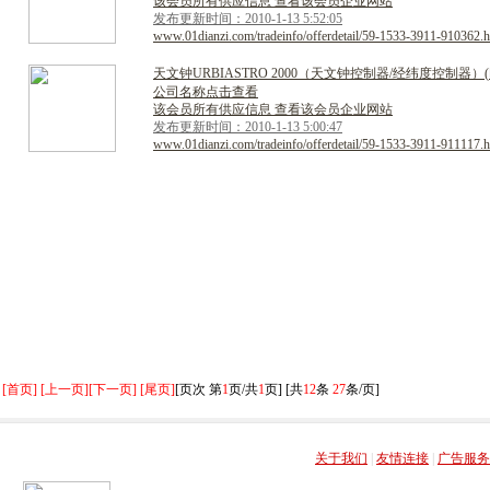
该会员所有供应信息 查看该会员企业网站
发布更新时间：2010-1-13 5:52:05
www.01dianzi.com/tradeinfo/offerdetail/59-1533-3911-910362.h
天
文
钟
U
R
B
I
A
S
T
R
O
2
0
0
0
（
天
文
钟
控
制
器
/
经
纬
度
控
制
器
）
(
公司名称点击查看
该会员所有供应信息 查看该会员企业网站
发布更新时间：2010-1-13 5:00:47
www.01dianzi.com/tradeinfo/offerdetail/59-1533-3911-911117.h
[首页] [上一页]
[下一页] [尾页]
[页次 第
1
页/共
1
页] [共
12
条
27
条/页]
关于我们
|
友情连接
|
广告服务