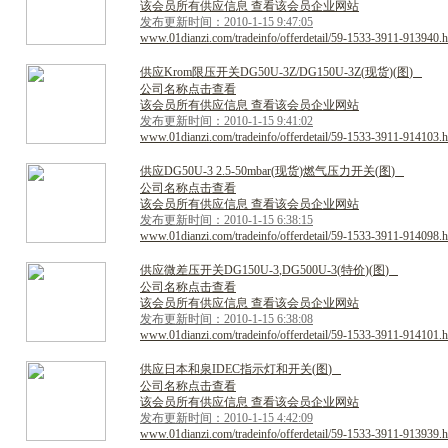
该会员所有供应信息 查看该会员企业网站
发布更新时间：2010-1-15 9:47:05
www.01dianzi.com/tradeinfo/offerdetail/59-1533-3911-913940.h
供
应
K
r
o
m
限
压
开
关
D
G
5
0
U
-
3
Z
/
D
G
1
5
0
U
-
3
Z
(
现
货
)
(
图
)
公司名称点击查看
该会员所有供应信息 查看该会员企业网站
发布更新时间：2010-1-15 9:41:02
www.01dianzi.com/tradeinfo/offerdetail/59-1533-3911-914103.h
供
应
D
G
5
0
U
-
3
2
.
5
-
5
0
m
b
a
r
(
现
货
)
燃
气
压
力
开
关
(
图
)
公司名称点击查看
该会员所有供应信息 查看该会员企业网站
发布更新时间：2010-1-15 6:38:15
www.01dianzi.com/tradeinfo/offerdetail/59-1533-3911-914098.h
供
应
微
差
压
开
关
D
G
1
5
0
U
-
3
,
D
G
5
0
0
U
-
3
(
特
价
)
(
图
)
公司名称点击查看
该会员所有供应信息 查看该会员企业网站
发布更新时间：2010-1-15 6:38:08
www.01dianzi.com/tradeinfo/offerdetail/59-1533-3911-914101.h
供
应
日
本
和
泉
I
D
E
C
指
示
灯
和
开
关
(
图
)
公司名称点击查看
该会员所有供应信息 查看该会员企业网站
发布更新时间：2010-1-15 4:42:09
www.01dianzi.com/tradeinfo/offerdetail/59-1533-3911-913939.h