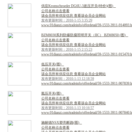
供
应
K
r
o
m
s
c
h
r
o
e
d
e
r
D
G
6
U
-
3
差
压
开
关
(
特
价
)
(
图
)
公司名称点击查看
该会员所有供应信息 查看该会员企业网站
发布更新时间：2010-1-15 3:35:29
www.01dianzi.com/tradeinfo/offerdetail/59-1533-3911-914093.h
B
Z
M
8
0
3
0
系
列
防
爆
防
腐
照
明
开
关
（
I
I
C
）
B
Z
M
8
0
5
0
(
图
)
公司名称点击查看
该会员所有供应信息 查看该会员企业网站
发布更新时间：2010-1-15 2:15:23
www.01dianzi.com/tradeinfo/offerdetail/59-1533-3911-915470.h
低
压
开
关
(
图
)
公司名称点击查看
该会员所有供应信息 查看该会员企业网站
发布更新时间：2010-1-13 12:18:59
www.01dianzi.com/tradeinfo/offerdetail/59-1533-3911-907839.h
胝
压
开
关
(
图
)
公司名称点击查看
该会员所有供应信息 查看该会员企业网站
发布更新时间：2010-1-13 10:16:57
www.01dianzi.com/tradeinfo/offerdetail/59-1533-3911-907840.h
施
耐
德
N
S
X
塑
壳
断
路
(
图
)
公司名称点击查看