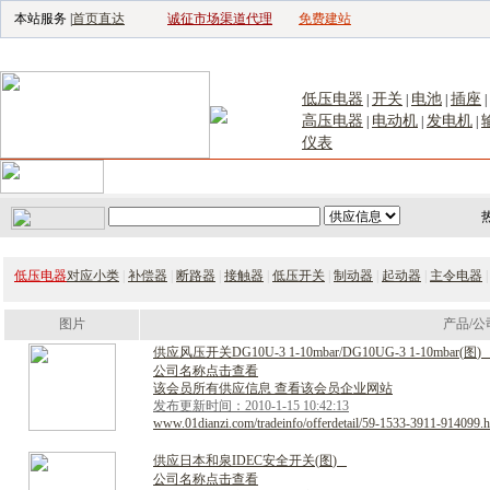
本站服务 |
首页直达
诚征市场渠道代理
免费建站
电子生产设备网
|
汽车电子电器网
|
电子工具网
|
电子仪器仪表网
|
工控自
低压电器
开关
电池
插座
|
|
|
|
高压电器
电动机
发电机
|
|
|
仪表
首页
｜
供应
｜
求购
｜
公司库
｜
产品库
｜
新闻
｜
访谈
｜
技
低压电器
对应小类
|
补偿器
|
断路器
|
接触器
|
低压开关
|
制动器
|
起动器
|
主令电器
图片
产品/公
供
应
风
压
开
关
D
G
1
0
U
-
3
1
-
1
0
m
b
a
r
/
D
G
1
0
U
G
-
3
1
-
1
0
m
b
a
r
(
图
)
公司名称点击查看
该会员所有供应信息 查看该会员企业网站
发布更新时间：2010-1-15 10:42:13
www.01dianzi.com/tradeinfo/offerdetail/59-1533-3911-914099.h
供
应
日
本
和
泉
I
D
E
C
安
全
开
关
(
图
)
公司名称点击查看