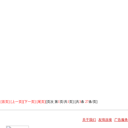
[首页] [上一页]
[下一页] [尾页]
[页次 第
1
页/共
1
页] [共
3
条
27
条/页]
关于我们
|
友情连接
|
广告服务