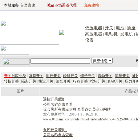
本站服务 |
首页直达
诚征市场渠道代理
免费建站
电子生产设备网
|
汽车电子电器网
|
电子工具网
|
电子仪器仪表网
|
工控自
低压电器
开关
电池
插座
|
|
|
|
高压电器
电动机
发电机
|
|
|
仪表
首页
｜
供应
｜
求购
｜
公司库
｜
产品库
｜
新闻
｜
访谈
｜
技
开关
对应小类
|
薄膜开关
|
遥控开关
|
轻触开关
|
钮子开关
|
震动开关
|
流量开关
|
波
转换开关
|
隔离开关
|
接近开关
|
组合开关
|
行程开关
|
按钮开关
|
直键开关
|
压力开
图片
产品/公
遥
控
开
关
(
图
)
公司名称点击查看
该会员所有供应信息 查看该会员企业网站
发布更新时间：2010-1-13 16:21:10
www.01dianzi.com/tradeinfo/offerdetail/59-1534-3925-907867.h
遥
控
开
关
(
图
)
公司名称点击查看