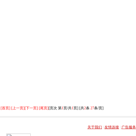
[首页] [上一页]
[下一页] [尾页]
[页次 第
1
页/共
1
页] [共
2
条
27
条/页]
关于我们
|
友情连接
|
广告服务