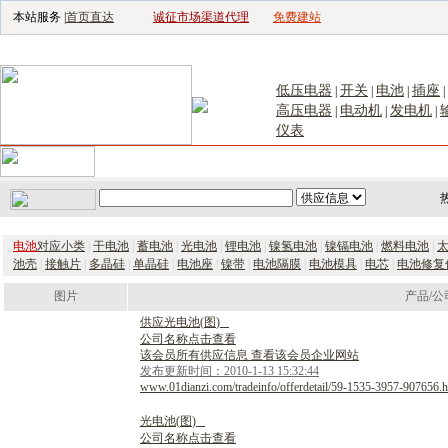
本站服务 |
首页直达
诚征市场渠道代理
免费建站
电子生产设备网
|
汽车电子电器网
|
电子工具网
|
电子仪器仪表网
|
工控自
低压电器
开关
电池
插座
|
|
|
|
高压电器
电动机
发电机
|
|
|
仪表
首页
｜
供应
｜
求购
｜
公司库
｜
产品库
｜
新闻
｜
访谈
｜
技
电池
对应小类
|
干电池
|
蓄电池
|
光电池
|
锂电池
|
镍氢电池
|
镍镉电池
|
燃料电池
|
池壳
|
接触片
|
多晶硅
|
单晶硅
|
电池座
|
镍带
|
电池隔膜
|
电池模具
|
电芯
|
电池修复
图片
产品/公
供
应
光
电
池
(
图
)
公司名称点击查看
该会员所有供应信息 查看该会员企业网站
发布更新时间：2010-1-13 15:32:44
www.01dianzi.com/tradeinfo/offerdetail/59-1535-3957-907656.h
光
电
池
(
图
)
公司名称点击查看