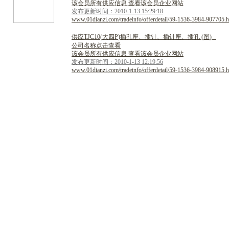
该会员所有供应信息 查看该会员企业网站
发布更新时间：2010-1-13 15:29:18
www.01dianzi.com/tradeinfo/offerdetail/59-1536-3984-907705.h
供
应
T
J
C
1
0
(
大
四
P
)
插
孔
座
、
插
针
、
插
针
座
、
插
孔
(
图
)
公司名称点击查看
该会员所有供应信息 查看该会员企业网站
发布更新时间：2010-1-13 12:19:56
www.01dianzi.com/tradeinfo/offerdetail/59-1536-3984-908915.h