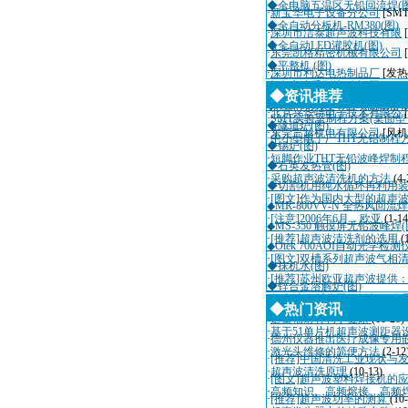
◆全电脑五温区无铅回流焊(图
·
新宝华电子设备分公司
[SM
◆全自动分板机-RM380(图)
·
深圳市洁泰超声波科技有限
◆全自动LED灌胶机(图)
·
东莞凯格精密机械有限公司
◆平整机 (图)
·
深圳市利达电热制品厂
[发热
◆吉康达系列接驳台(图)
·
深圳市迈瑞自动化设备有限
◆资讯推荐
◆JKD-600AA 半自动高精
·
北京兴华特电子技术有限公
·
SMT实验室制程方案(桌面
◆隧道炉(图)
·
东莞三越机电有限公司
[风机
·
中小型电子厂THT无铅制程
◆锡炉(图)
·
短脚作业THT无铅波峰焊制
◆石英发热管(图)
·
采购超声波清洗机的方法
(4-
◆切割机用纯水循环再利用装置
·
[图文]作为国内大型的超声
◆MR-800VV-N 全热风回流焊
·
[注意]2006年6月，欧亚
(1-14
◆MS-350 触摸屏无铅波峰焊(
·
[推荐]超声波清洗剂的选用
(
◆Otek 700AOI自动光学检测
·
[图文]双槽系列超声波气相
◆抹机水(图)
·
[推荐]苏州欧亚超声波提供
◆锌合金溶解炉(图)
·
超声波诊断仪国际招标10月
◆热门资讯
·
适量辐射有利于健康
(11-20)
·
基于51单片机超声波测距器
·
德州仪器推出医疗成像专用
·
激光头维修的简便方法
(2-12
·
[推荐]中国清洗工业现状与
·
超声波清洗原理
(10-13)
·
[图文]超声波塑料焊接机的
·
高频知识、高频熔接、高频
·
[推荐]超声波功率的测算
(10