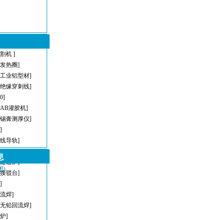
割机 ]
型发热圈]
[工业铝型材]
[绝缘穿刺线]
[0]
[AB灌胶机]
[锡膏测厚仪]
]
直线导轨]
[AOI]
息
[隧道炉]
图)
[接驳台]
]
回流焊]
[无铅回流焊]
炉]