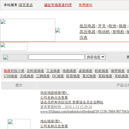
本站服务 |
首页直达
诚征市场渠道代理
免费建站
电子生产设备网
|
汽车电子电器网
|
电
低压电器
开关
电池
插座
|
|
|
|
高压电器
电动机
发电机
|
|
|
仪表
首页
｜
供应
｜
求购
｜
公司库
｜
产品库
｜
新闻
｜
访谈
｜
技
插座
对应小类
|
定时器插座
|
工业插座
|
地面插座
|
桌面插座
|
机柜插座
|
墙壁插座
|
USB插座
|
天线插座
|
三脚插座
|
DC插座
|
防雷插座
|
英式插座
|
双联插座
|
耳机插座
图片
产品/公
供
应
地
面
插
座
(
图
)
公司名称点击查看
该会员所有供应信息 查看该会员企业网站
发布更新时间：2010-1-13 15:29:24
www.01dianzi.com/tradeinfo/offerdetail/59-1536-3984-907704.h
地
右
插
座
(
图
)
公司名称点击查看