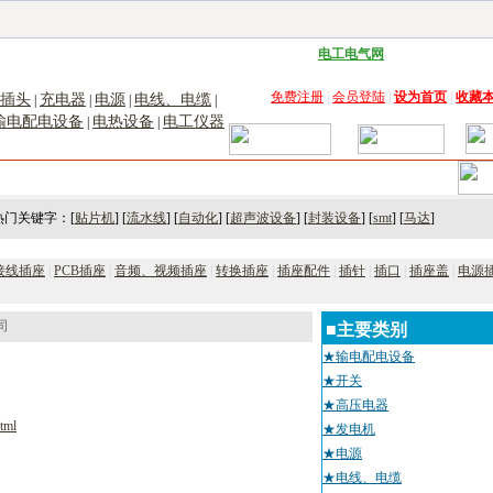
子工具网
|
电子仪器仪表网
|
工控自动化网
|
电子元器件网
|
电工电气网
|
电子材料网
|
太阳
免费注册
|
会员登陆
|
设为首页
|
收藏
插头
充电器
电源
电线、电缆
|
|
|
|
输电配电设备
电热设备
电工仪器
|
|
术
｜
市场
｜
展会
｜人才
热门关键字：[
贴片机
] [
流水线
] [
自动化
] [
超声波设备
] [
封装设备
] [
smt
] [
马达
]
接线插座
|
PCB插座
|
音频、视频插座
|
转换插座
|
插座配件
|
插针
|
插口
|
插座盖
|
电源
司
■主要类别
★输电配电设备
★开关
★高压电器
tml
★发电机
★电源
★电线、电缆