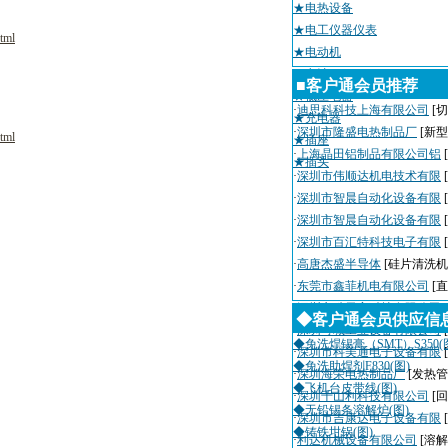
★电热设备
★电工仪器仪表
tml
★电动机
★电池
■客户通会员推荐
★低压电器
·
迪思科科技上海有限公司
[切
★充电器
·
深圳市隆盛电热制品厂
[新
tml
★插座
·
上海晶田铝制品有限公司铝
★插头
·
深圳市伟顺达机电技术有限
·
深圳市智晨自动化设备有限
·
深圳市智晨自动化设备有限
·
深圳市百汇特科技电子有限
·
高唐杰盛半导体
[硅片清洗机
·
东莞市鑫菲机电有限公司
[
·
深圳市瑞天宇科技有限公司
◆客户通会员供应信
·
深圳粤城工业设备有限公司
◆免洗焊锡膏（SMT）S350(
·
深圳市科美通电子设备有限
◆免洗助焊剂F830(图)
·
深圳海荣电热制品厂
[发热管
◆飞机台皮带线(图)
·
深圳千山利科技有限公司
[
◆无铅锡条溶解炉(图)
·
深圳市吉康达电子设备有限
◆铸铁坩锅(图)
·
利达机械设备有限公司
[溶解