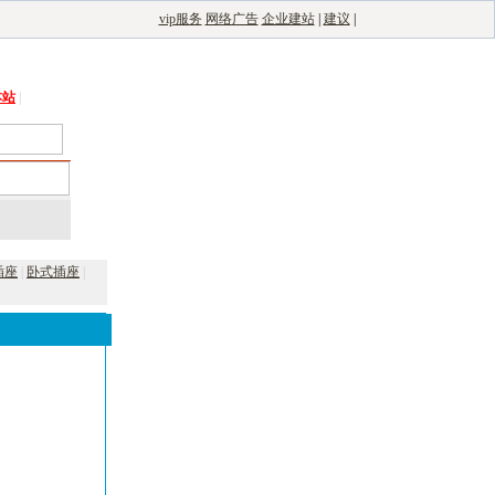
vip服务
网络广告
企业建站
|
建议
|
能光伏网
|
电子制造自动化
|
电子整机网
本站
|
插座
|
卧式插座
|