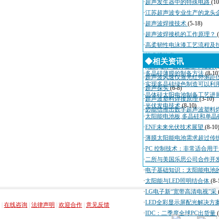
·
超声发生器中的特殊电路
(10
·
江苏超声波专业生产的龙头
·
超声波焊接技术
(5-18)
·
超声波焊接机的工作原理？
·
高柔韧性电泳漆工艺流程及
·
技术规格书
(4-3)
◆相关资讯
·
[注意]超声波行业基本知识
(
·
多晶硅薄膜的制备方法
(8-10
·
超声波风速仪激光红外测距
·
实现多晶硅绿色制造可以利
·
超声探头
(6-8)
·
晶体硅太阳电池制备工艺进
·
超声波塑料焊接原理
(3-10)
·
光伏发电技术
(8-10)
·
必能信推出数字超声波塑料
·
太阳能电池板,多晶硅和单晶
·
ENF未来光伏技术展望
(8-10
·
薄膜太阳能电池需求超过传
·
PC 控制技术：非常适合用
·
二所与美国乐思公司合作开
·
电子基础知识：太阳能电池
·
太阳能与LED照明结合体
(8-
·
LG电子新“宽带高清电视”采
，
，
，
，
·
LED全彩显示屏配光解决方
|
在线咨询
|
法律声明
|
欢迎合作
|
意见反馈
·
IDC：二季度全球PC出货量