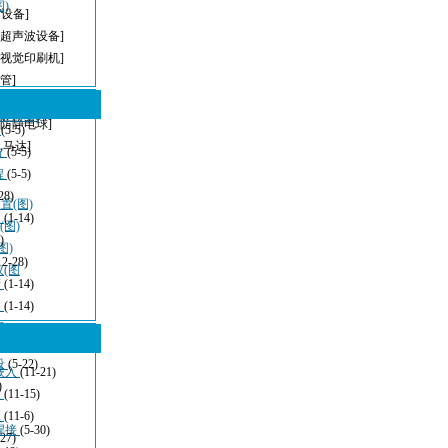
)
T设备]
[超声波设备]
[视觉印刷机]
管]
[无铅波峰焊]
密钢网印刷
[防静电球]
型
(5-5)
,马达]
方
(5-5)
程
(5-5)
28)
(图)
波
(1-14)
(图)
)
图)
12-28)
仪(图
清
(1-14)
：
(1-14)
看
(11-21)
设
(5-22)
嵌入
(11-21)
)
发
(11-15)
应
(11-6)
焊接
(5-30)
-27)