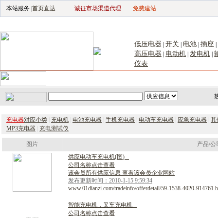
本站服务 |
首页直达
诚征市场渠道代理
免费建站
电子生产设备网
|
汽车电子电器网
|
电子工具网
|
电子仪器仪表网
|
工控自
低压电器
开关
电池
插座
|
|
|
|
高压电器
电动机
发电机
|
|
|
仪表
首页
｜
供应
｜
求购
｜
公司库
｜
产品库
｜
新闻
｜
访谈
｜
技
充电器
对应小类
|
充电机
|
电池充电器
|
手机充电器
|
电动车充电器
|
应急充电器
|
其
MP3充电器
|
充电测试仪
图片
产品/公
供
应
电
动
车
充
电
机
(
图
)
公司名称点击查看
该会员所有供应信息 查看该会员企业网站
发布更新时间：2010-1-15 9:59:34
www.01dianzi.com/tradeinfo/offerdetail/59-1538-4020-914761.h
智
能
充
电
机
，
叉
车
充
电
机
公司名称点击查看