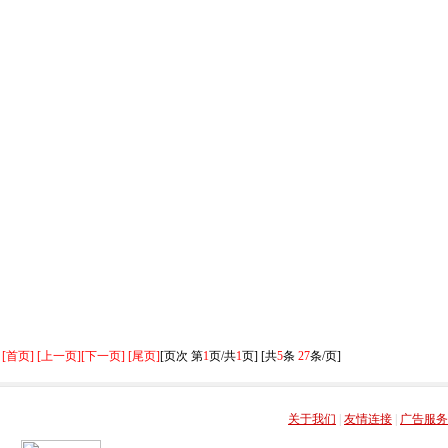
[首页] [上一页]
[下一页] [尾页]
[页次 第
1
页/共
1
页] [共
5
条
27
条/页]
关于我们
|
友情连接
|
广告服务