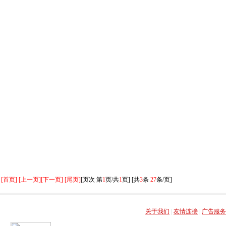
[首页] [上一页]
[下一页] [尾页]
[页次 第
1
页/共
1
页] [共
3
条
27
条/页]
关于我们
|
友情连接
|
广告服务