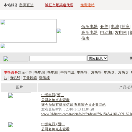
本站服务 |
首页直达
诚征市场渠道代理
免费建站
电子生产设备网
|
汽车电子电器网
|
电子工具网
|
电子仪器仪表网
|
工控自
低压电器
开关
电池
插座
|
|
|
|
高压电器
电动机
发电机
|
|
|
仪表
首页
｜
供应
｜
求购
｜
公司库
｜
产品库
｜
新闻
｜
访谈
｜
技
电热设备
对应小类
|
热电偶
|
热电阻
|
中频电源
|
电热管、发热管
|
电热盘、发热盘
|
片
|
电热线
|
工业烤箱
|
硅碳棒
图片
产品/公
中
频
电
源
(
图
)
公司名称点击查看
该会员所有供应信息 查看该会员企业网站
发布更新时间：2010-1-13 13:04:28
www.01dianzi.com/tradeinfo/offerdetail/59-1545-4161-909162.h
中
频
电
源
(
图
)
公司名称点击查看