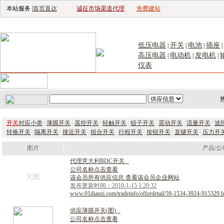
本站服务 |
首页直达
诚征市场渠道代理
免费建站
电子生产设备网
|
汽车电子电器网
|
电子工具网
|
电子仪器仪表网
|
工控自
低压电器
开关
电池
插座
|
|
|
|
高压电器
电动机
发电机
|
|
|
仪表
首页
｜
供应
｜
求购
｜
公司库
｜
产品库
｜
新闻
｜
访谈
｜
技
开关
对应小类
|
薄膜开关
|
遥控开关
|
轻触开关
|
钮子开关
|
震动开关
|
流量开关
|
波
转换开关
|
隔离开关
|
接近开关
|
组合开关
|
行程开关
|
按钮开关
|
直键开关
|
压力开
图片
产品/公
代
理
意
大
利
B
D
C
开
关
公司名称点击查看
无图
该会员所有供应信息 查看该会员企业网站
发布更新时间：2010-1-15 1:20:32
www.01dianzi.com/tradeinfo/offerdetail/59-1534-3924-915329.h
供
应
薄
膜
开
关
(
图
)
公司名称点击查看