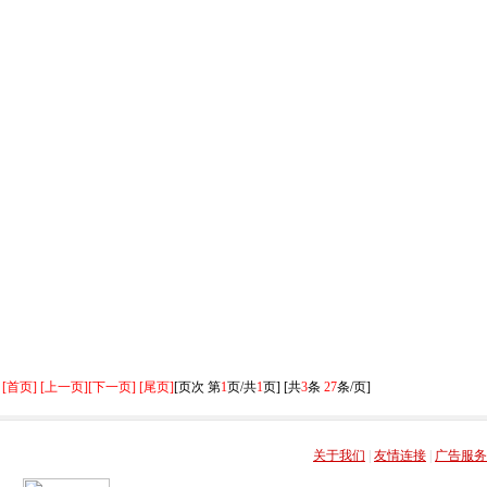
[首页] [上一页]
[下一页] [尾页]
[页次 第
1
页/共
1
页] [共
3
条
27
条/页]
关于我们
|
友情连接
|
广告服务