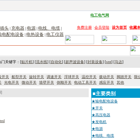
子工具网
|
电子仪器仪表网
|
工控自动化网
|
电子元器件网
|
电工电气网
|
电子材料网
|
太阳
免费注册
|
会员登陆
|
设为首页
|
收藏
插头
充电器
电源
电线、电缆
|
|
|
|
输电配电设备
电热设备
电工仪器
|
|
术
｜
市场
｜
展会
｜人才
热门关键字：[
贴片机
] [
流水线
] [
自动化
] [
超声波设备
] [
封装设备
] [
smt
] [
马达
]
段开关
|
船型开关
|
旋转开关
|
调速开关
|
浮球开关
|
温控开关
|
拨动开关
|
脚踏开关
|
限
关
|
光电开关
|
微动开关
|
墙壁开关
|
倒顺开关
|
电动工具开关
|
感应开关
|
其他
司
■主要类别
★输电配电设备
★开关
★高压电器
tml
★发电机
★电源
★电线、电缆