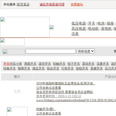
本站服务 |
首页直达
诚征市场渠道代理
免费建站
电子生产设备网
|
汽车电子电器网
|
电
低压电器
开关
电池
插座
|
|
|
|
高压电器
电动机
发电机
|
|
|
仪表
首页
｜
供应
｜
求购
｜
公司库
｜
产品库
｜
新闻
｜
访谈
｜
技
开关
对应小类
|
薄膜开关
|
遥控开关
|
轻触开关
|
钮子开关
|
震动开关
|
流量开关
|
波
转换开关
|
隔离开关
|
接近开关
|
组合开关
|
行程开关
|
按钮开关
|
直键开关
|
压力开
图片
产品/公
2
0
1
0
年
德
国
科
隆
国
际
五
金
博
览
会
/
应
用
天
地
公司名称点击查看
无图
该会员所有供应信息 查看该会员企业网站
发布更新时间：2010-1-15 5:02:22
www.01dianzi.com/tradeinfo/offerdetail/59-1534-3926-913642.h
轻
触
开
关
(
图
)
公司名称点击查看