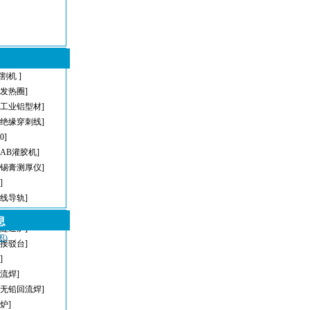
割机 ]
型发热圈]
[工业铝型材]
[绝缘穿刺线]
[0]
[AB灌胶机]
[锡膏测厚仪]
]
直线导轨]
[AOI]
息
[隧道炉]
图)
[接驳台]
]
回流焊]
[无铅回流焊]
炉]