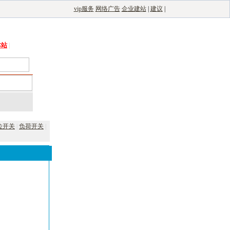
vip服务
网络广告
企业建站
|
建议
|
能光伏网
|
电子制造自动化
|
电子整机网
本站
|
位开关
|
负荷开关
|