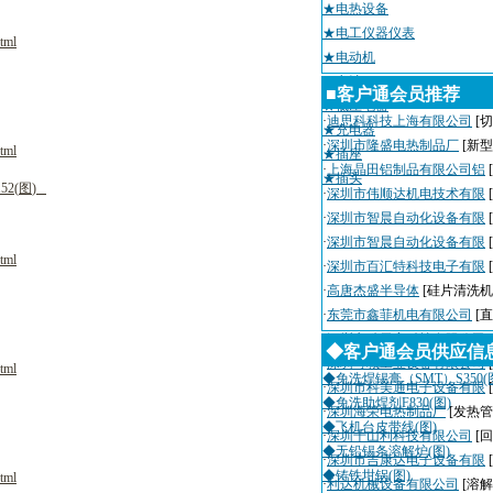
★电热设备
★电工仪器仪表
tml
★电动机
★电池
■客户通会员推荐
★低压电器
·
迪思科科技上海有限公司
[切
★充电器
·
深圳市隆盛电热制品厂
[新
tml
★插座
·
上海晶田铝制品有限公司铝
★插头
1
5
2
(
图
)
·
深圳市伟顺达机电技术有限
·
深圳市智晨自动化设备有限
·
深圳市智晨自动化设备有限
tml
·
深圳市百汇特科技电子有限
·
高唐杰盛半导体
[硅片清洗机
·
东莞市鑫菲机电有限公司
[
·
深圳市瑞天宇科技有限公司
◆客户通会员供应信
·
深圳粤城工业设备有限公司
tml
◆免洗焊锡膏（SMT）S350(
·
深圳市科美通电子设备有限
◆免洗助焊剂F830(图)
·
深圳海荣电热制品厂
[发热管
◆飞机台皮带线(图)
·
深圳千山利科技有限公司
[
◆无铅锡条溶解炉(图)
·
深圳市吉康达电子设备有限
◆铸铁坩锅(图)
tml
·
利达机械设备有限公司
[溶解