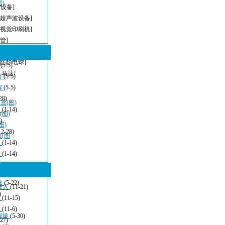
)
T设备]
[超声波设备]
[视觉印刷机]
管]
[无铅波峰焊]
密钢网印刷
[防静电球]
型
(5-5)
,马达]
方
(5-5)
程
(5-5)
28)
(图)
波
(1-14)
(图)
)
图)
12-28)
仪(图
清
(1-14)
：
(1-14)
看
(11-21)
设
(5-22)
嵌入
(11-21)
)
发
(11-15)
应
(11-6)
焊接
(5-30)
-27)