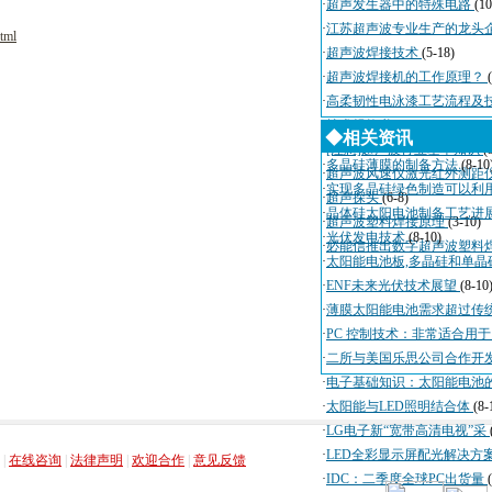
·
超声发生器中的特殊电路
(10
·
江苏超声波专业生产的龙头
tml
·
超声波焊接技术
(5-18)
·
超声波焊接机的工作原理？
·
高柔韧性电泳漆工艺流程及
·
技术规格书
(4-3)
◆相关资讯
·
[注意]超声波行业基本知识
(
·
多晶硅薄膜的制备方法
(8-10
·
超声波风速仪激光红外测距
·
实现多晶硅绿色制造可以利
·
超声探头
(6-8)
·
晶体硅太阳电池制备工艺进
·
超声波塑料焊接原理
(3-10)
·
光伏发电技术
(8-10)
·
必能信推出数字超声波塑料
·
太阳能电池板,多晶硅和单晶
·
ENF未来光伏技术展望
(8-10
·
薄膜太阳能电池需求超过传
·
PC 控制技术：非常适合用
·
二所与美国乐思公司合作开
·
电子基础知识：太阳能电池
·
太阳能与LED照明结合体
(8-
·
LG电子新“宽带高清电视”采
，
，
，
，
·
LED全彩显示屏配光解决方
|
在线咨询
|
法律声明
|
欢迎合作
|
意见反馈
·
IDC：二季度全球PC出货量