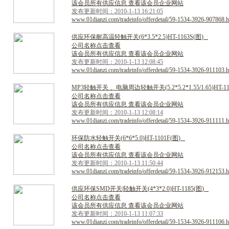
该会员所有供应信息 查看该会员企业网站
发布更新时间：2010-1-13 16:21:05
www.01dianzi.com/tradeinfo/offerdetail/59-1534-3926-907868.h
供
应
环
保
耐
高
温
轻
触
开
关
(
6
*
3
.
5
*
2
.
5
)
H
T
-
1
1
6
3
S
(
图
)
公司名称点击查看
该会员所有供应信息 查看该会员企业网站
发布更新时间：2010-1-13 12:08:45
www.01dianzi.com/tradeinfo/offerdetail/59-1534-3926-911103.h
M
P
3
轻
触
开
关
、
电
脑
周
边
轻
触
开
关
(
5
.
2
*
5
.
2
*
1
.
5
5
/
1
.
6
5
)
H
T
-
1
公司名称点击查看
该会员所有供应信息 查看该会员企业网站
发布更新时间：2010-1-13 12:08:14
www.01dianzi.com/tradeinfo/offerdetail/59-1534-3926-911111.h
环
保
防
水
轻
触
开
关
(
6
*
6
*
5
.
0
)
H
T
-
1
1
0
1
F
(
图
)
公司名称点击查看
该会员所有供应信息 查看该会员企业网站
发布更新时间：2010-1-13 11:50:44
www.01dianzi.com/tradeinfo/offerdetail/59-1534-3926-912153.h
供
应
环
保
S
M
D
开
关
|
轻
触
开
关
(
4
*
3
*
2
.
0
)
H
T
-
1
1
8
5
(
图
)
公司名称点击查看
该会员所有供应信息 查看该会员企业网站
发布更新时间：2010-1-13 11:07:33
www.01dianzi.com/tradeinfo/offerdetail/59-1534-3926-911106.h