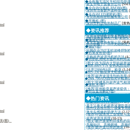
◆全电脑五温区无铅回流焊(图
·
新宝华电子设备分公司
[SM
◆全自动分板机-RM380(图)
·
深圳市洁泰超声波科技有限
◆全自动LED灌胶机(图)
·
东莞凯格精密机械有限公司
◆平整机 (图)
·
深圳市利达电热制品厂
[发热
tml
◆吉康达系列接驳台(图)
·
深圳市迈瑞自动化设备有限
◆资讯推荐
◆JKD-600AA 半自动高精
·
北京兴华特电子技术有限公
·
SMT实验室制程方案(桌面
◆隧道炉(图)
·
东莞三越机电有限公司
[风机
·
中小型电子厂THT无铅制程
◆锡炉(图)
·
短脚作业THT无铅波峰焊制
◆石英发热管(图)
tml
·
采购超声波清洗机的方法
(4-
◆切割机用纯水循环再利用装置
·
[图文]作为国内大型的超声
◆MR-800VV-N 全热风回流焊
·
[注意]2006年6月，欧亚
(1-14
◆MS-350 触摸屏无铅波峰焊(
·
[推荐]超声波清洗剂的选用
(
◆Otek 700AOI自动光学检测
tml
·
[图文]双槽系列超声波气相
◆抹机水(图)
·
[推荐]苏州欧亚超声波提供
◆锌合金溶解炉(图)
·
超声波诊断仪国际招标10月
◆热门资讯
·
适量辐射有利于健康
(11-20)
·
基于51单片机超声波测距器
·
德州仪器推出医疗成像专用
tml
·
激光头维修的简便方法
(2-12
·
[推荐]中国清洗工业现状与
·
超声波清洗原理
(10-13)
关
(
图
)
·
[图文]超声波塑料焊接机的
·
高频知识、高频熔接、高频
·
[推荐]超声波功率的测算
(10