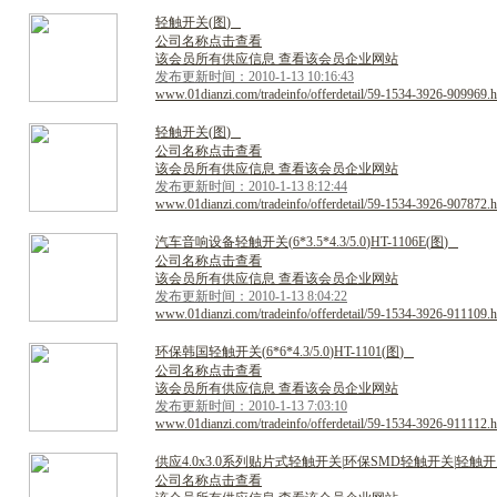
轻
触
开
关
(
图
)
公司名称点击查看
该会员所有供应信息 查看该会员企业网站
发布更新时间：2010-1-13 10:16:43
www.01dianzi.com/tradeinfo/offerdetail/59-1534-3926-909969.h
轻
触
开
关
(
图
)
公司名称点击查看
该会员所有供应信息 查看该会员企业网站
发布更新时间：2010-1-13 8:12:44
www.01dianzi.com/tradeinfo/offerdetail/59-1534-3926-907872.h
汽
车
音
响
设
备
轻
触
开
关
(
6
*
3
.
5
*
4
.
3
/
5
.
0
)
H
T
-
1
1
0
6
E
(
图
)
公司名称点击查看
该会员所有供应信息 查看该会员企业网站
发布更新时间：2010-1-13 8:04:22
www.01dianzi.com/tradeinfo/offerdetail/59-1534-3926-911109.h
环
保
韩
国
轻
触
开
关
(
6
*
6
*
4
.
3
/
5
.
0
)
H
T
-
1
1
0
1
(
图
)
公司名称点击查看
该会员所有供应信息 查看该会员企业网站
发布更新时间：2010-1-13 7:03:10
www.01dianzi.com/tradeinfo/offerdetail/59-1534-3926-911112.h
供
应
4
.
0
x
3
.
0
系
列
贴
片
式
轻
触
开
关
|
环
保
S
M
D
轻
触
开
关
|
轻
触
开
公司名称点击查看