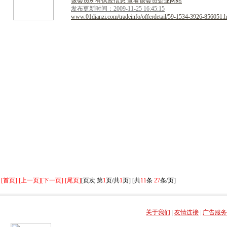
该会员所有供应信息 查看该会员企业网站
发布更新时间：2009-11-25 16:45:15
www.01dianzi.com/tradeinfo/offerdetail/59-1534-3926-856051.h
[首页] [上一页]
[下一页] [尾页]
[页次 第
1
页/共
1
页] [共
11
条
27
条/页]
关于我们
|
友情连接
|
广告服务