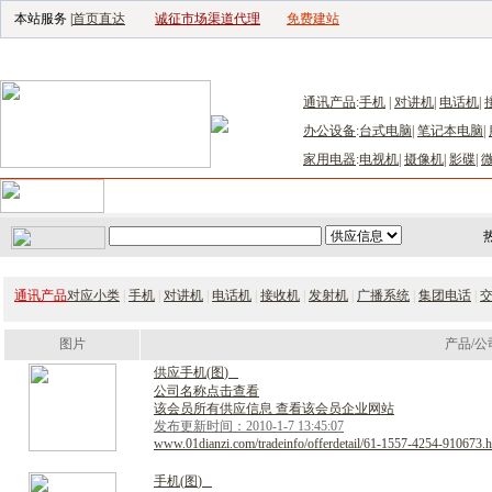
本站服务 |
首页直达
诚征市场渠道代理
免费建站
电子生产设备网
|
汽车电子电器网
|
电子工具网
|
电子仪器仪表网
|
工控自
通讯产品
:
手机
|
对讲机
|
电话机
|
办公设备
:
台式电脑
|
笔记本电脑
|
家用电器
:
电视机
|
摄像机
|
影碟
|
首页
｜
供应
｜
求购
｜
公司库
｜
产品库
｜
新闻
｜
访谈
｜
技
通讯产品
对应小类
|
手机
|
对讲机
|
电话机
|
接收机
|
发射机
|
广播系统
|
集团电话
|
图片
产品/公
供
应
手
机
(
图
)
公司名称点击查看
该会员所有供应信息 查看该会员企业网站
发布更新时间：2010-1-7 13:45:07
www.01dianzi.com/tradeinfo/offerdetail/61-1557-4254-910673.h
手
机
(
图
)