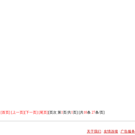
[首页] [上一页]
[下一页] [尾页]
[页次 第
1
页/共
1
页] [共
10
条
27
条/页]
关于我们
|
友情连接
|
广告服务