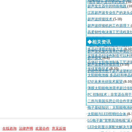
·
[推荐]超声波功率的测算
(10
·
超声发生器中的特殊电路
(10
·
江苏超声波专业生产的龙头
·
超声波焊接技术
(5-18)
·
超声波焊接机的工作原理？
·
高柔韧性电泳漆工艺流程及
·
技术规格书
(4-3)
◆相关资讯
·
[注意]超声波行业基本知识
(
·
多晶硅薄膜的制备方法
(8-10
·
超声波风速仪激光红外测距
·
实现多晶硅绿色制造可以利
·
超声探头
(6-8)
·
晶体硅太阳电池制备工艺进
·
超声波塑料焊接原理
(3-10)
·
光伏发电技术
(8-10)
·
必能信推出数字超声波塑料
·
太阳能电池板,多晶硅和单晶
·
ENF未来光伏技术展望
(8-10
·
薄膜太阳能电池需求超过传
·
PC 控制技术：非常适合用
·
二所与美国乐思公司合作开
·
电子基础知识：太阳能电池
·
太阳能与LED照明结合体
(8-
·
LG电子新“宽带高清电视”采
，
，
，
，
·
LED全彩显示屏配光解决方
|
在线咨询
|
法律声明
|
欢迎合作
|
意见反馈