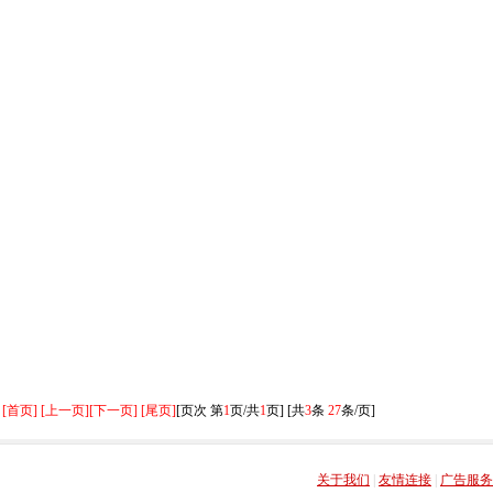
[首页] [上一页]
[下一页] [尾页]
[页次 第
1
页/共
1
页] [共
3
条
27
条/页]
关于我们
|
友情连接
|
广告服务