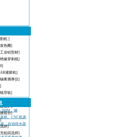
割机 ]
型发热圈]
[工业铝型材]
[绝缘穿刺线]
[0]
[AB灌胶机]
[锡膏测厚仪]
]
直线导轨]
[AOI]
息
[隧道炉]
-3MM、辅
[接驳台]
装机、CNC机床
]
滤器、自动排水器
回流焊]
[无铅回流焊]