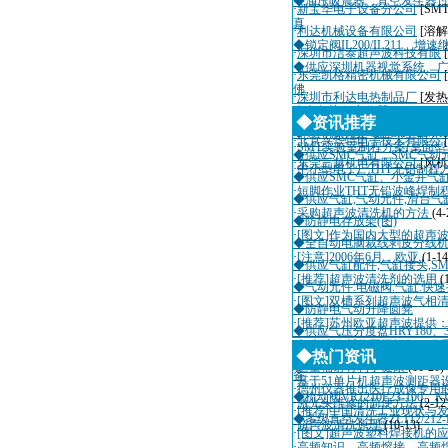
◆油压吸震器、真空发生器
·
新宝华电子设备分公司
[SM
真
·
利达机械设备有限公司
[溶解
◆锁定阀IL200/IL211、增
·
深圳市洁泰超声波科技有限
◆供应深圳机器视觉系统、
·
东莞凯格精密机械有限公司
佛
·
深圳市利达电热制品厂
[发热
◆电气比例定位器IP6000-010-
·
深圳市迈瑞自动化设备有限
◆资讯推荐
◆导向轴承双气缸CXW25/MX
·
北京兴华特电子技术有限公
·
SMT实验室制程方案(桌面
◆供应SMC气缸，SMC气动
·
东莞三越机电有限公司
[风机
·
中小型电子厂THT无铅制程
◆供应SMC气缸、小金井气缸 
·
短脚作业THT无铅波峰焊制
◆供应气缸,气动元件,滑台气缸
·
采购超声波清洗机的方法
(4-
◆防静电存放架(图)
·
[图文]作为国内大型的超声
◆全自动电脑裁线剥皮分线机(
·
[注意]2006年6月，欧亚
(1-14
◆供应气缸配件,气缸接头,SMC
·
[推荐]超声波清洗剂的选用
(
◆气动元件.电磁阀.气缸.快速
·
[图文]双槽系列超声波气相
◆防静电气动升降圆凳
·
[推荐]苏州欧亚超声波提供
◆供应气压分度盘HRY180、
·
超声波诊断仪国际招标10月
◆空气洁净设备、空气管道
◆热门资讯
·
适量辐射有利于健康
(11-20)
备
·
基于51单片机超声波测距器
·
德州仪器推出医疗成像专用
◆梳动阀VR1210F23-100、K
·
激光头维修的简便方法
(2-12
·
[推荐]中国清洗工业现状与
◆多级真空发生器ZL112/212-E
·
超声波清洗原理
(10-13)
·
[图文]超声波塑料焊接机的
·
高频知识、高频熔接、高频