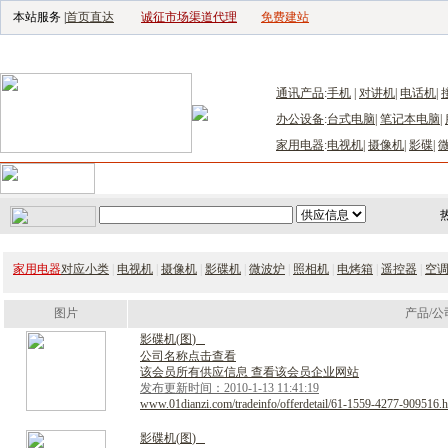
本站服务 |
首页直达
诚征市场渠道代理
免费建站
电子生产设备网
|
汽车电子电器网
|
电
通讯产品
:
手机
|
对讲机
|
电话机
|
办公设备
:
台式电脑
|
笔记本电脑
|
家用电器
:
电视机
|
摄像机
|
影碟
|
首页
｜
供应
｜
求购
｜
公司库
｜
产品库
｜
新闻
｜
访谈
｜
技
家用电器
对应小类
|
电视机
|
摄像机
|
影碟机
|
微波炉
|
照相机
|
电烤箱
|
遥控器
|
空
图片
产品/公
影
碟
机
(
图
)
公司名称点击查看
该会员所有供应信息 查看该会员企业网站
发布更新时间：2010-1-13 11:41:19
www.01dianzi.com/tradeinfo/offerdetail/61-1559-4277-909516.h
影
碟
机
(
图
)