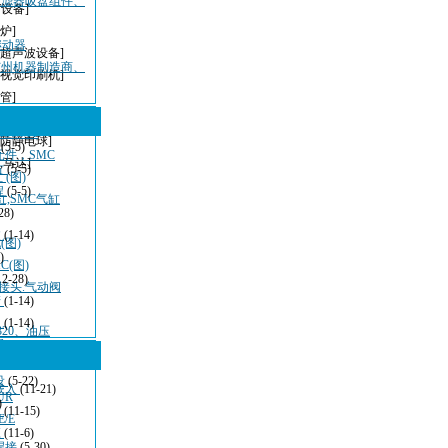
过滤器吸盘组件、
T设备]
炉]
速继动器
[超声波设备]
广州机器制造商、
[视觉印刷机]
管]
G/
[无铅波峰焊]
S8/MT
[防静电球]
型
(5-5)
元件，SMC
,马达]
方
(5-5)
(图)
程
(5-5)
,SMC气缸
28)
波
(1-14)
图)
)
(图)
12-28)
接头.气动阀
清
(1-14)
：
(1-14)
320、油压
看
(11-21)
设备、方向控制设
设
(5-22)
嵌入
(11-21)
UR
)
发
(11-15)
/E
应
(11-6)
焊接
(5-30)