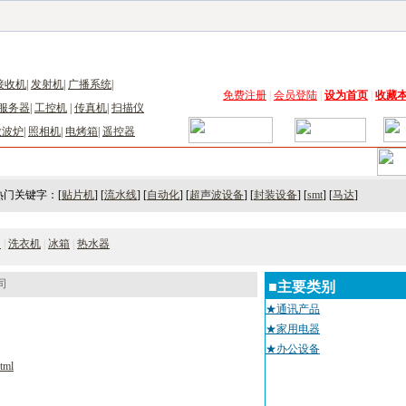
子工具网
|
电子仪器仪表网
|
工控自动化网
|
电子元器件网
|
电工电气网
|
电子材料网
|
太阳
接收机
|
发射机
|
广播系统
|
免费注册
|
会员登陆
|
设为首页
|
收藏
服务器
|
工控机
|
传真机
|
扫描仪
微波炉
|
照相机
|
电烤箱
|
遥控器
术
｜
市场
｜
展会
｜人才
热门关键字：[
贴片机
] [
流水线
] [
自动化
] [
超声波设备
] [
封装设备
] [
smt
] [
马达
]
调
|
洗衣机
|
冰箱
|
热水器
司
■主要类别
★通讯产品
★家用电器
★办公设备
tml