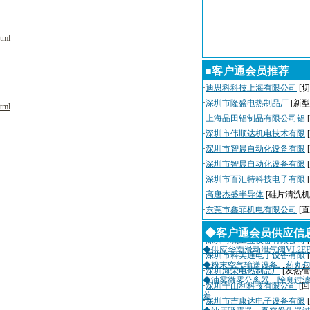
tml
■客户通会员推荐
·
迪思科科技上海有限公司
[切
·
深圳市隆盛电热制品厂
[新
tml
·
上海晶田铝制品有限公司铝
·
深圳市伟顺达机电技术有限
·
深圳市智晨自动化设备有限
·
深圳市智晨自动化设备有限
·
深圳市百汇特科技电子有限
·
高唐杰盛半导体
[硅片清洗机
·
东莞市鑫菲机电有限公司
[
·
深圳市瑞天宇科技有限公司
◆客户通会员供应信
·
深圳粤城工业设备有限公司
◆供应华南滑动泄气阀VL2EE
·
深圳市科美通电子设备有限
◆粉末空气输送设备、药丸包
·
深圳海荣电热制品厂
[发热管
◆油雾微雾分离器、除臭过
·
深圳千山利科技有限公司
[
差
·
深圳市吉康达电子设备有限