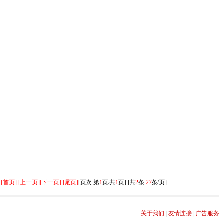
[首页] [上一页]
[下一页] [尾页]
[页次 第
1
页/共
1
页] [共
2
条
27
条/页]
关于我们
|
友情连接
|
广告服务