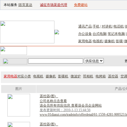
本站服务 |
首页直达
诚征市场渠道代理
免费建站
电子生产设备网
|
汽车电子电器网
|
电子工具网
|
电子仪器仪表网
|
工控自
通讯产品
:
手机
|
对讲机
|
电话机
|
办公设备
:
台式电脑
|
笔记本电脑
|
家用电器
:
电视机
|
摄像机
|
影碟
|
首页
｜
供应
｜
求购
｜
公司库
｜
产品库
｜
新闻
｜
访谈
｜
技
家用电器
对应小类
|
电视机
|
摄像机
|
影碟机
|
微波炉
|
照相机
|
电烤箱
|
遥控器
|
空
图片
产品/公
遥
控
器
(
图
)
公司名称点击查看
该会员所有供应信息 查看该会员企业网站
发布更新时间：2010-1-13 15:44:56
www.01dianzi.com/tradeinfo/offerdetail/61-1559-4281-909523.h
遥
控
器
(
图
)