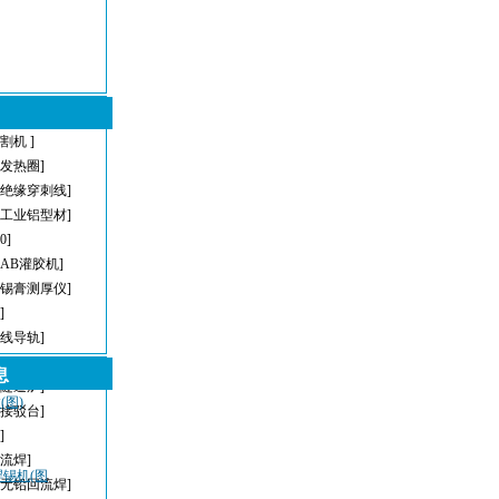
割机 ]
型发热圈]
[绝缘穿刺线]
[工业铝型材]
[0]
[AB灌胶机]
[锡膏测厚仪]
]
直线导轨]
[AOI]
息
[隧道炉]
图)
[接驳台]
]
回流焊]
焊锡机(图
[无铅回流焊]