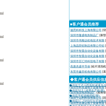
tml
■客户通会员推荐
·
迪思科科技上海有限公司
[切
·
深圳市隆盛电热制品厂
[新
tml
·
深圳市伟顺达机电技术有限
·
上海晶田铝制品有限公司铝
·
深圳市智晨自动化设备有限
·
深圳市智晨自动化设备有限
tml
·
深圳市百汇特科技电子有限
·
高唐杰盛半导体
[硅片清洗机
·
东莞市鑫菲机电有限公司
[
·
深圳市瑞天宇科技有限公司
◆客户通会员供应信
·
深圳粤城工业设备有限公司
tml
◆供应立式小型齿轮减速马达(
·
深圳市科美通电子设备有限
◆供应NLP-1皮带生产线(图)
·
深圳海荣电热制品厂
[发热管
◆供应无铅波峰焊机(图)
·
深圳千山利科技有限公司
[
◆供应LC-250SMT台式波峰
·
深圳市吉康达电子设备有限