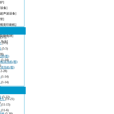
炉]
T设备]
[超声波设备]
管]
[视觉印刷机]
I
[无铅波峰焊]
[防静电球]
型
(5-5)
,马达]
方
(5-5)
程
(5-5)
28)
焊(图)
波
(1-14)
相清洗机(图)
)
清洗机(图)
12-28)
清
(1-14)
：
(1-14)
看
(11-21)
设
(5-22)
嵌入
(11-21)
)
发
(11-15)
应
(11-6)
焊接
(5-30)