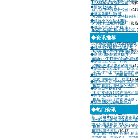
◆供应直型插元件生产线(图)
·
利达机械设备有限公司
[溶解
◆阿尔法锡条(图)
·
新宝华电子设备分公司
[SM
◆德国乐泰红胶(图)
·
深圳市洁泰超声波科技有限
◆供应松下小马达(图)
·
深圳市利达电热制品厂
[发热
◆供应全自动上料机(图)
·
东莞凯格精密机械有限公司
◆供应二手AI设备Panasert RH
·
深圳市迈瑞自动化设备有限
◆资讯推荐
◆DMC110A 单轴运动控制器
·
北京兴华特电子技术有限公
·
SMT实验室制程方案(桌面
◆供应线路板真空治具(图)
·
东莞三越机电有限公司
[风机
·
中小型电子厂THT无铅制程
◆供应PB蜗轮减速机(图)
·
短脚作业THT无铅波峰焊制
◆供应全自动上下料机
·
采购超声波清洗机的方法
(4-
◆供应无铅回流焊 ，日东回流
·
[图文]作为国内大型的超声
◆供应二、三、四槽超声波气
·
[注意]2006年6月，欧亚
(1-14
◆供应全自动电子器件超声波
·
[推荐]超声波清洗剂的选用
(
◆供应田村锡膏(图)
·
[图文]双槽系列超声波气相
◆阿尔法无铅助焊剂(图)
·
[推荐]苏州欧亚超声波提供
◆供应塑胶防静电搅拌刀
·
超声波诊断仪国际招标10月
◆热门资讯
·
适量辐射有利于健康
(11-20)
·
基于51单片机超声波测距器
·
德州仪器推出医疗成像专用
·
激光头维修的简便方法
(2-12
·
[推荐]中国清洗工业现状与
·
超声波清洗原理
(10-13)
·
[图文]超声波塑料焊接机的
·
高频知识、高频熔接、高频