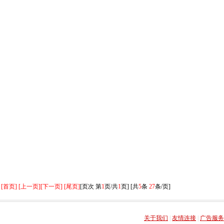
[首页] [上一页]
[下一页] [尾页]
[页次 第
1
页/共
1
页] [共
5
条
27
条/页]
关于我们
|
友情连接
|
广告服务