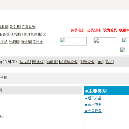
子工具网
|
电子仪器仪表网
|
工控自动化网
|
电子元器件网
|
电工电气网
|
电子材料网
|
太阳
接收机
|
发射机
|
广播系统
|
免费注册
|
会员登陆
|
设为首页
|
收藏
服务器
|
工控机
|
传真机
|
扫描仪
微波炉
|
照相机
|
电烤箱
|
遥控器
术
｜
市场
｜
展会
｜人才
热门关键字：[
贴片机
] [
流水线
] [
自动化
] [
超声波设备
] [
封装设备
] [
smt
] [
马达
]
交换机
司
■主要类别
★通讯产品
★家用电器
★办公设备
tml