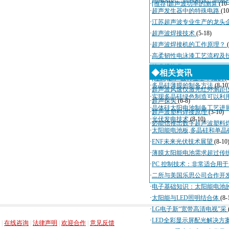
·
[推荐]超声波功率的测算
(10
·
超声发生器中的特殊电路
(10
·
江苏超声波专业生产的龙头
·
超声波焊接技术
(5-18)
·
超声波焊接机的工作原理？
·
高柔韧性电泳漆工艺流程及
·
技术规格书
(4-3)
◆相关资讯
·
[注意]超声波行业基本知识
(
·
多晶硅薄膜的制备方法
(8-10
·
超声波风速仪激光红外测距
·
实现多晶硅绿色制造可以利
·
超声探头
(6-8)
·
晶体硅太阳电池制备工艺进
·
超声波塑料焊接原理
(3-10)
·
光伏发电技术
(8-10)
·
必能信推出数字超声波塑料
·
太阳能电池板,多晶硅和单晶
·
ENF未来光伏技术展望
(8-10
·
薄膜太阳能电池需求超过传
·
PC 控制技术：非常适合用
·
二所与美国乐思公司合作开
·
电子基础知识：太阳能电池
·
太阳能与LED照明结合体
(8-
·
LG电子新“宽带高清电视”采
，
，
，
，
·
LED全彩显示屏配光解决方
|
在线咨询
|
法律声明
|
欢迎合作
|
意见反馈