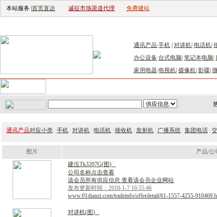
本站服务 |
首页直达
诚征市场渠道代理
免费建站
电子生产设备网
|
汽车电子电器网
|
电
通讯产品
:
手机
|
对讲机
|
电话机
|
办公设备
:
台式电脑
|
笔记本电脑
|
家用电器
:
电视机
|
摄像机
|
影碟
|
首页
｜
供应
｜
求购
｜
公司库
｜
产品库
｜
新闻
｜
访谈
｜
技
通讯产品
对应小类
|
手机
|
对讲机
|
电话机
|
接收机
|
发射机
|
广播系统
|
集团电话
|
图片
产品/公
建
伍
T
k
3
2
0
7
G
(
图
)
公司名称点击查看
该会员所有供应信息 查看该会员企业网站
发布更新时间：2010-1-7 16:55:46
www.01dianzi.com/tradeinfo/offerdetail/61-1557-4255-910469.h
对
讲
机
(
图
)