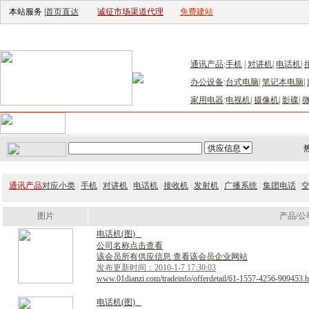
本站服务 |
首页直达
诚征市场渠道代理
免费建站
电子生产设备网
|
汽车电子电器网
|
电子工具网
|
电子仪器仪表网
|
工控自
通讯产品
:
手机
|
对讲机
|
电话机
|
办公设备
:
台式电脑
|
笔记本电脑
|
家用电器
:
电视机
|
摄像机
|
影碟
|
首页
｜
供应
｜
求购
｜
公司库
｜
产品库
｜
新闻
｜
访谈
｜
技
通讯产品
对应小类
|
手机
|
对讲机
|
电话机
|
接收机
|
发射机
|
广播系统
|
集团电话
|
图片
产品/公
电
话
机
(
图
)
公司名称点击查看
该会员所有供应信息 查看该会员企业网站
发布更新时间：2010-1-7 17:30:03
www.01dianzi.com/tradeinfo/offerdetail/61-1557-4256-909453.h
电
话
机
(
图
)