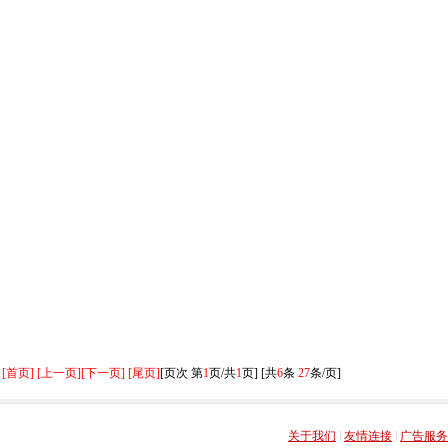
[首页] [上一页]
[下一页] [尾页]
[页次 第
1
页/共
1
页] [共
6
条
27
条/页]
关于我们
|
友情连接
|
广告服务