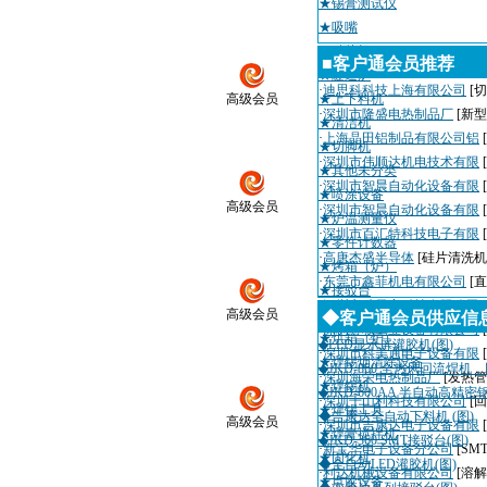
★锡膏测试仪
★吸嘴
★贴片机
■客户通会员推荐
★隧道炉
·
迪思科科技上海有限公司
[切
高级会员
★上下料机
·
深圳市隆盛电热制品厂
[新
★清洁机
·
上海晶田铝制品有限公司铝
★切脚机
·
深圳市伟顺达机电技术有限
★其他未分类
·
深圳市智晨自动化设备有限
★喷涂设备
高级会员
·
深圳市智晨自动化设备有限
★炉温测量仪
·
深圳市百汇特科技电子有限
★零件计数器
·
高唐杰盛半导体
[硅片清洗机
★烤箱（炉）
·
东莞市鑫菲机电有限公司
[
★接驳台
·
深圳市瑞天宇科技有限公司
高级会员
★回流焊机
◆客户通会员供应信
·
深圳粤城工业设备有限公司
★烘箱（炉）
◆LED显示屏灌胶机(图)
·
深圳市科美通电子设备有限
★焊锡烟清除设备
◆JKD-860 全热风回流焊机
·
深圳海荣电热制品厂
[发热管
★焊锡机
◆JKD-600AA 半自动高精
·
深圳千山利科技有限公司
[
★焊锡工具
◆吉康达全自动下料机 (图)
高级会员
·
深圳市吉康达电子设备有限
★焊膏搅拌机
◆JKD-360 SMT接驳台(图)
·
新宝华电子设备分公司
[SM
★固化机
◆全自动LED灌胶机(图)
·
利达机械设备有限公司
[溶解
★点胶设备