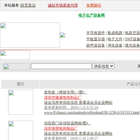
本站服务 |
首页直达
诚征市场渠道代理
免费建站
电子生产设备网
|
汽车电子电器网
|
电
半导体器件
|
集成电路
|
电真空器
平板显示器
|
电子元件
|
SMT设
超声波设备
|
净化设备
|
激光设备
首页
｜
供应
｜
求购
｜
公司库
｜
产品库
｜
新闻
｜
访谈
｜
技
关
图片
产品/公
发
热
盘
（
烤
箱
专
用
）
(
图
)
深圳市隆盛电热制品厂
该会员所有供应信息 查看该会员企业网站
发布更新时间：2010-1-21 6:51:24
www.01dianzi.com/tradeinfo/offerdetail/38-1256-0-915513.html
供
应
双
门
自
动
恒
温
烤
箱
(
图
)
深圳海荣电热制品厂
该会员所有供应信息 查看该会员企业网站
发布更新时间：2010-1-18 2:49:27