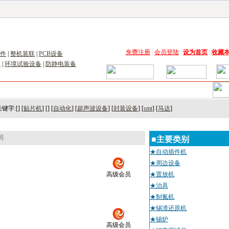
子工具网
|
电子仪器仪表网
|
工控自动化网
|
电子元器件网
|
电工电气网
|
电子材料网
|
太阳
免费注册
|
会员登陆
|
设为首页
|
收藏
件
|
整机装联
|
PCB设备
备
|
环境试验设备
|
防静电装备
术
｜
市场
｜
展会
｜人才
键字:[] [
贴片机
] [] [
自动化
] [
超声波设备
] [
封装设备
] [
smt
] [
马达
]
司
■主要类别
★自动插件机
★周边设备
高级会员
★置放机
★治具
★制氮机
★锡渣还原机
★锡炉
高级会员