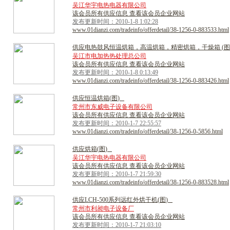
吴江华宇电热电器有限公司
该会员所有供应信息 查看该会员企业网站
发布更新时间：2010-1-8 1:02:28
www.01dianzi.com/tradeinfo/offerdetail/38-1256-0-883533.html
供
应
电
热
鼓
风
恒
温
烘
箱
，
高
温
烘
箱
，
精
密
烘
箱
，
干
燥
箱
(
图
吴江市电加热热处理总公司
该会员所有供应信息 查看该会员企业网站
发布更新时间：2010-1-8 0:13:49
www.01dianzi.com/tradeinfo/offerdetail/38-1256-0-883426.html
供
应
恒
温
烘
箱
(
图
)
常州市东威电子设备有限公司
该会员所有供应信息 查看该会员企业网站
发布更新时间：2010-1-7 22:55:57
www.01dianzi.com/tradeinfo/offerdetail/38-1256-0-5856.html
供
应
烘
箱
(
图
)
吴江华宇电热电器有限公司
该会员所有供应信息 查看该会员企业网站
发布更新时间：2010-1-7 21:59:30
www.01dianzi.com/tradeinfo/offerdetail/38-1256-0-883528.html
供
应
L
C
H
-
5
0
0
系
列
远
红
外
烘
干
机
(
图
)
常州市利昶电子设备厂
该会员所有供应信息 查看该会员企业网站
发布更新时间：2010-1-7 21:03:10