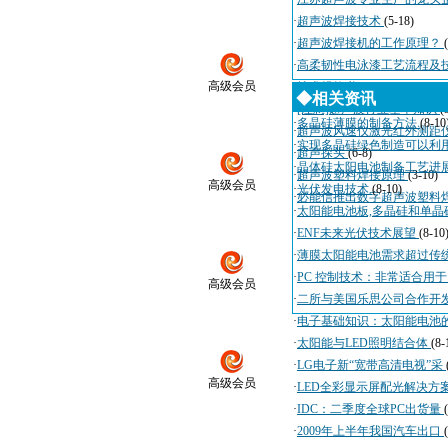
·
超声波焊接技术
(5-18)
·
超声波焊接机的工作原理？
·
高柔韧性电泳漆工艺流程及
高级会员
·
技术规格书
(4-3)
◆相关资讯
·
[注意]超声波行业基本知识
(
·
多晶硅薄膜的制备方法
(8-10
·
超声波风速仪激光红外测距
·
实现多晶硅绿色制造可以利
·
超声探头
(6-8)
·
晶体硅太阳电池制备工艺进
·
超声波塑料焊接原理
(3-10)
高级会员
·
光伏发电技术
(8-10)
·
必能信推出数字超声波塑料
·
太阳能电池板,多晶硅和单晶
·
ENF未来光伏技术展望
(8-10
·
薄膜太阳能电池需求超过传
·
PC 控制技术：非常适合用
高级会员
·
二所与美国乐思公司合作开
·
电子基础知识：太阳能电池
·
太阳能与LED照明结合体
(8-
·
LG电子新“宽带高清电视”采
高级会员
·
LED全彩显示屏配光解决方
·
IDC：二季度全球PC出货量
·
2009年上半年我国汽车出口