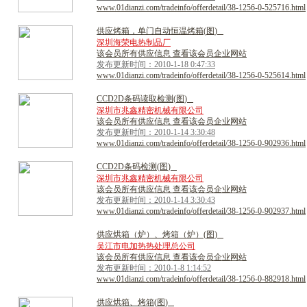
www.01dianzi.com/tradeinfo/offerdetail/38-1256-0-525716.html
供
应
烤
箱
，
单
门
自
动
恒
温
烤
箱
(
图
)
深圳海荣电热制品厂
该会员所有供应信息 查看该会员企业网站
发布更新时间：2010-1-18 0:47:33
www.01dianzi.com/tradeinfo/offerdetail/38-1256-0-525614.html
C
C
D
2
D
条
码
读
取
检
测
(
图
)
深圳市兆鑫精密机械有限公司
该会员所有供应信息 查看该会员企业网站
发布更新时间：2010-1-14 3:30:48
www.01dianzi.com/tradeinfo/offerdetail/38-1256-0-902936.html
C
C
D
2
D
条
码
检
测
(
图
)
深圳市兆鑫精密机械有限公司
该会员所有供应信息 查看该会员企业网站
发布更新时间：2010-1-14 3:30:43
www.01dianzi.com/tradeinfo/offerdetail/38-1256-0-902937.html
供
应
烘
箱
（
炉
）
、
烤
箱
（
炉
）
(
图
)
吴江市电加热热处理总公司
该会员所有供应信息 查看该会员企业网站
发布更新时间：2010-1-8 1:14:52
www.01dianzi.com/tradeinfo/offerdetail/38-1256-0-882918.html
供
应
烘
箱
、
烤
箱
(
图
)