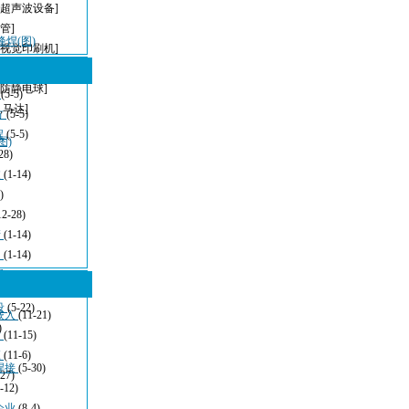
[超声波设备]
管]
峰焊(图)
[视觉印刷机]
[无铅波峰焊]
[防静电球]
型
(5-5)
,马达]
方
(5-5)
程
(5-5)
图)
28)
波
(1-14)
)
12-28)
清
(1-14)
：
(1-14)
看
(11-21)
设
(5-22)
嵌入
(11-21)
)
发
(11-15)
应
(11-6)
焊接
(5-30)
-27)
-12)
企业
(8-4)