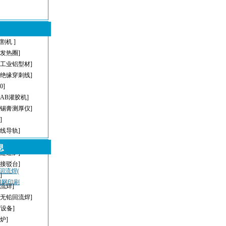
割机 ]
型发热圈]
[工业铝型材]
[绝缘穿刺线]
[0]
[AB灌胶机]
[锡膏测厚仪]
]
直线导轨]
[AOI]
息
[隧道炉]
[接驳台]
，回流焊(
]
密钢网印刷
回流焊]
[无铅回流焊]
T设备]
炉]