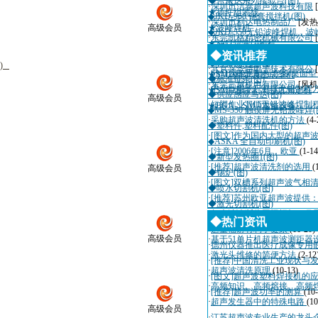
◆吉康达系列接驳台(图)
·
深圳市洁泰超声波科技有限
★插件组装线
◆JKD-968 锡膏搅拌机(图)
·
深圳市利达电热制品厂
[发热
高级会员
★波峰焊机
◆JKD-350无铅波峰焊机，波
·
东莞凯格精密机械有限公司
★SMT焊膏印刷机
◆通信电缆(图)
·
深圳市迈瑞自动化设备有限
◆资讯推荐
★SMD零件编带机
◆计算机电缆(图)
)
·
北京兴华特电子技术有限公
·
SMT实验室制程方案(桌面
★SMD料带真空成型机
◆标准链条(图)
·
东莞三越机电有限公司
[风机
·
中小型电子厂THT无铅制程
★SMD卷带剥离强度测定机
◆供应感应马达(图)
高级会员
·
短脚作业THT无铅波峰焊制
★BGA、SMD返修设备
◆MS-350 触摸屏无铅波峰焊(
·
采购超声波清洗机的方法
(4-
◆塑料件,塑料配件(图)
·
[图文]作为国内大型的超声
◆ASKA 全自动印刷机(图)
·
[注意]2006年6月，欧亚
(1-14
◆新型发热圈1(图)
·
[推荐]超声波清洗剂的选用
(
高级会员
◆锡炉(图)
·
[图文]双槽系列超声波气相
◆喷水切割机(图)
·
[推荐]苏州欧亚超声波提供
◆激光切割机(图)
·
超声波诊断仪国际招标10月
◆热门资讯
·
适量辐射有利于健康
(11-20)
高级会员
·
基于51单片机超声波测距器
·
德州仪器推出医疗成像专用
·
激光头维修的简便方法
(2-12
·
[推荐]中国清洗工业现状与
·
超声波清洗原理
(10-13)
·
[图文]超声波塑料焊接机的
·
高频知识、高频熔接、高频
·
[推荐]超声波功率的测算
(10
·
超声发生器中的特殊电路
(10
高级会员
·
江苏超声波专业生产的龙头