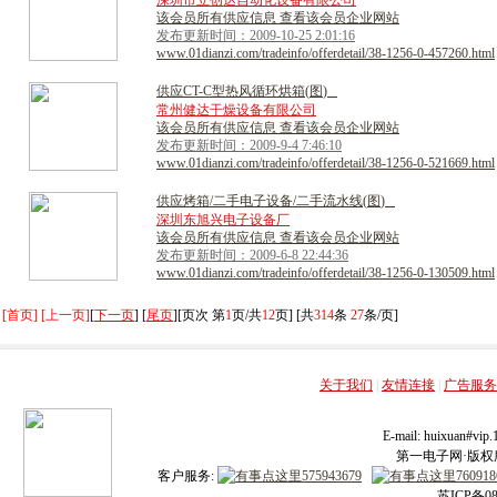
深圳市立创达自动化设备有限公司
该会员所有供应信息 查看该会员企业网站
发布更新时间：2009-10-25 2:01:16
www.01dianzi.com/tradeinfo/offerdetail/38-1256-0-457260.html
供
应
C
T
-
C
型
热
风
循
环
烘
箱
(
图
)
常州健达干燥设备有限公司
该会员所有供应信息 查看该会员企业网站
发布更新时间：2009-9-4 7:46:10
www.01dianzi.com/tradeinfo/offerdetail/38-1256-0-521669.html
供
应
烤
箱
/
二
手
电
子
设
备
/
二
手
流
水
线
(
图
)
深圳东旭兴电子设备厂
该会员所有供应信息 查看该会员企业网站
发布更新时间：2009-6-8 22:44:36
www.01dianzi.com/tradeinfo/offerdetail/38-1256-0-130509.html
[首页] [上一页]
[
下一页
] [
尾页
][页次 第
1
页/共
12
页] [共
314
条
27
条/页]
关于我们
|
友情连接
|
广告服务
E-mail: huixuan#v
第一电子网·版权所有
客户服务:
苏ICP备08